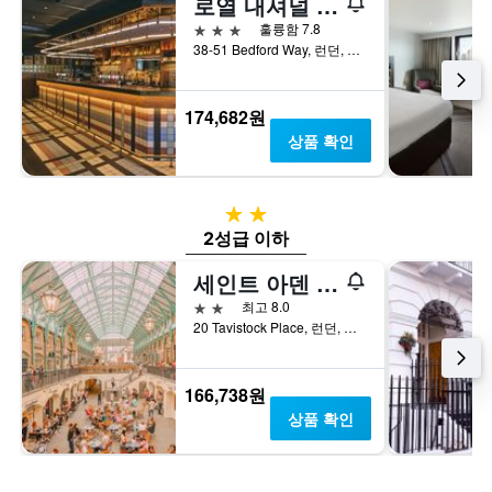
로열 내셔널 호텔
3성급
훌륭함 7.8
38-51 Bedford Way, 런던, 영국
174,682원
상품 확인
2성급
2성급 이하
세인트 아덴 호텔
2성급
최고 8.0
20 Tavistock Place, 런던, 영국
166,738원
상품 확인