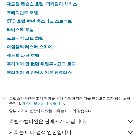
제드웰 캡슐스 호텔, 피카딜리 서커스
프레지던트 호텔
STG 호텔 런던 옥스퍼드 스트리트
타비스톡 호텔
모브레이 코트 호텔
어셈블리 레스터 스퀘어
센트럴 파크 호텔
프리미어 인 런던 워털루 - 요크 로드
프리미어 인 런던 세인트 판크라스
포인트 A 호텔 런던 킹스 크로스 - 세인트 판크라스
프리미어 인 런던 킹스 크로스
킹스 크로스 인 호텔
*
호텔스컴바인은 고객 편의를 위해 정확한 데이터를 전해드리고자 항상 노력
중이나,
가격이 보장되지 않습니다
.
제너레이터 런던
일부 가격이 보장되지 않는 이유는 아래와 같습니다.
크레스트필드 호텔
호텔스컴바인은 판매자가 아닙니다.
히턴 컨셉 호텔 켄싱턴
팔머스 로지 스위스 코티지
저희는 메타 검색 엔진입니다.