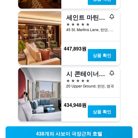
세인트 마틴스 레인 런던, 모건스 오리지널스 호텔
5성급
45 St. Martins Lane, 런던, 영국
447,893원
상품 확인
시 콘테이너스 런던
5성급
20 Upper Ground, 런던, 영국
434,948원
상품 확인
438개의 사보이 극장근처 호텔