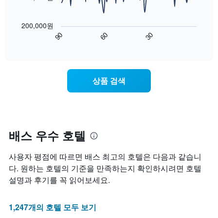
의
는
는
평
다
1
성
균
음
개
200,000원
급
가
차
의
90
60
30
별
격
트
End
Y
로
of
을
는
축
interactive
호
다
숙
chart
이
텔
음
박
있
카
기
일
습
상품 검색
테
준
에
니
고
으
가
다.
리
로
까
를
집
워
표
계
질
시
하
수
배스 우수 호텔
하
여
록
는
표
객
사용자 평점에 따르면 배스 최고의 호텔은 다음과 같습니
1
시
실
개
합
요
다. 원하는 호텔의 기준을 만족하는지 확인하시려면 호텔
의
니
금
설명과 후기를 꼭 읽어보세요.
X
다.
이
축
차
어
이
트
떻
1,247개의 호텔 모두 보기
있
에
게