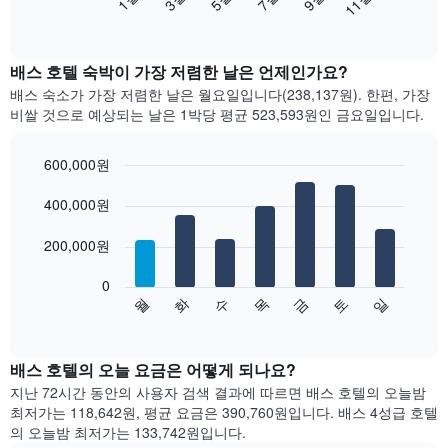
11월
음
End
of
차
interactive
트
chart
는
배스 호텔 숙박이 가장 저렴한 날은 언제인가요?
월
배스 숙소가 가장 저렴한 날은 월요일입니다(238,137원). 한편, 가장
별
비쌀 것으로 예상되는 날은 1박당 평균 523,593원​인 금요일입니다.
객
실
평
600,000원
균
Bar
Chart
요
graphic.
400,000원
chart
with
금
7
을
200,000원
bars.
표
시
0
다
합
수
화
월
일
토
금
목
음
End
니
of
차
다.
interactive
트
chart
차
는
배스 호텔의 오늘 요금은 어떻게 되나요?
트
요
에
지난 72시간 동안의 사용자 검색 결과에 따르면 배스 호텔의 오늘밤
일
는
최저가는 118,642원, 평균 요금은 390,760원입니다. 배스 4성급 호텔
별
월
의 오늘밤 최저가는 133,742원입니다.
객