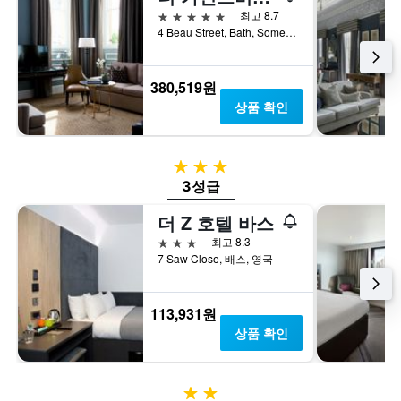
요
표
5성급
최고 8.7
금
시
4 Beau Street, Bath, Somerset, 배스, 영국
을
하
표
는
시
1
380,519원
하
개
상품 확인
는
의
1
Y
개
축
의
이
3성급
Y
있
3성급
축
습
이
니
더 Z 호텔 바스
있
다.
3성급
최고 8.3
습
7 Saw Close, 배스, 영국
니
다.
113,931원
상품 확인
2성급