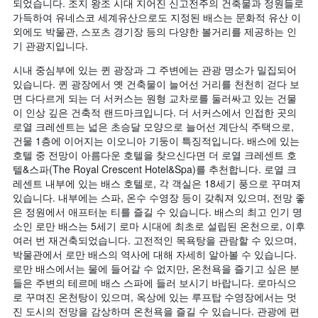
되었습니다. 조지 왕조 시대 지어진 신고전주의 건축물과 정원들로
가득하여 유네스코 세계유산으로도 지정된 배스는 문화적 유산 이
외에도 박물관, 스포츠 경기장 등의 다양한 볼거리를 제공하는 인
기 관광지입니다.
시내 중심부에 있는 퀸 광장과 그 주변에는 관광 명소가 밀집되어
있습니다. 퀸 광장에서 옛 건축물이 늘어선 거리를 천천히 걷다 보
면 다다르게 되는 더 서커스는 원형 교차로를 둘러싸고 있는 건물
이 인상 깊은 건축적 랜드마크입니다. 더 서커스에서 인접한 곳의
로열 크레센트는 넓은 초승달 모양으로 늘어선 계단식 주택으로,
건물 1층에 이어지는 이오니아 기둥이 특징적입니다. 배스에 있는
호텔 중 전망이 아름다운 호텔을 찾으신다면 더 로열 크레센트 호
텔&스파(The Royal Crescent Hotel&Spa)를 추천합니다. 로열 크
레센트 내부에 있는 배스 호텔로, 각 객실은 18세기 풍으로 꾸며져
있습니다. 내부에는 스파, 온수 수영장 등이 갖춰져 있으며, 전망 좋
은 정원에서 애프터눈 티를 즐길 수 있습니다. 배스의 최고 인기 명
소인 로만 배스는 5세기 로마 시대에 최초로 설립된 온천으로, 이후
여러 번 재건축되었습니다. 고전적인 목욕탕을 관람할 수 있으며,
박물관에서 로만 배스의 역사에 대해 자세히 알아볼 수 있습니다.
로만 배스에서는 물에 들어갈 수 없지만, 온천욕을 즐기고 싶은 분
들은 주변의 테르메 배스 스파에 들러 보시기 바랍니다. 로마식으
로 꾸며진 온천탕이 있으며, 옥상에 있는 루프탑 수영장에서는 멋
진 도시의 전망을 감상하며 온천욕을 즐길 수 있습니다. 관광에 편