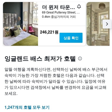
습
는
변
더 윈저 타운하우스
니
성
하
다.
급
는
69 Great Pulteney Street, 배스, 영국
차
별
지
0.4km 중심가까지의 거리
트
로
보
에
호
여
는
텔
줍
246,221원
지
카
니
상품 확인
난
테
다.
3
고
차
일
리
트
간
를
에
잉글랜드 배스 최저가 호텔
찾
표
는
아
시
투
본
알뜰 여행을 계획하신다면, 선택하신 날짜에 배스 부근에서
하
숙
오
는
일
숙박이 가능한 가장 저렴한 호텔은 다음과 같습니다. 선택
늘
1
며
한 날짜에 따라 숙박비가 달라질 수 있습니다. 일정에 여유
밤
개
칠
가 있으시다면 검색창에서 날짜를 변경하여 요금을 비교해
객
의
전
실
X
인
보세요.
의
축
지
평
이
를
균
1,247개의 호텔 모두 보기
있
표
가
습
시