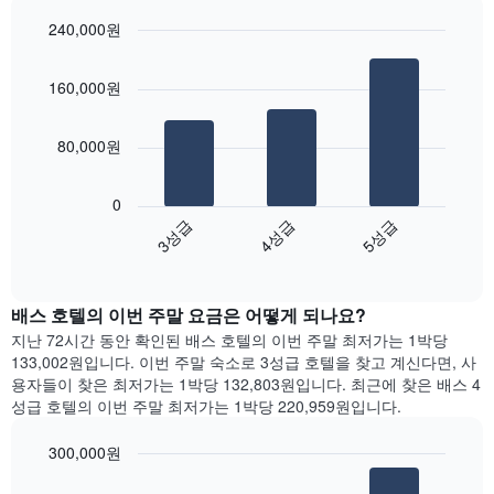
을
실
표
240,000원
평
시
Bar
균
Chart
하
graphic.
chart
요
는
160,000원
with
금
1
3
을
bars.
개
표
80,000원
의
시
X
다
합
축
음
니
0
이
차
다.
3성급
4성급
5성급
있
트
차
End
습
는
of
트
니
지
interactive
에
다.
난
chart
는
배스 호텔의 이번 주말 요금은 어떻게 되나요?
차
3
요
트
일
지난 72시간 동안 확인된 배스 호텔의 이번 주말 최저가는 1박당
일
에
간
133,002원입니다. 이번 주말 숙소로 3성급 호텔을 찾고 계신다면, 사
을
는
찾
용자들이 찾은 최저가는 1박당 132,803원입니다. 최근에 찾은 배스 4
표
객
아
성급 호텔의 이번 주말 최저가는 1박당 220,959원입니다.
시
실
본
하
의
오
300,000원
는
평
늘
1
Bar
Chart
균
밤
graphic.