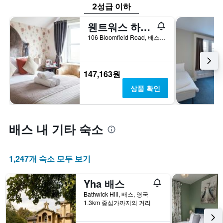
2성급 이하
웬트워스 하우스 호텔
106 Bloomfield Road, 배스, 영국
147,163원
상품 확인
배스 내 기타 숙소
1,247개 숙소 모두 보기
Yha 배스
Bathwick Hill, 배스, 영국
1.3km 중심가까지의 거리