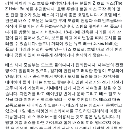
리한 위치의 배스 호텔을 예약하시려려는 분들께 Z 호텔 배스(The
Z Hotel Bath)를 추천합니다. 호텔 주변에 로열 배스 극장 등의 많
은 관광 명소가 있는 배스의 가성비 좋은 호텔입니다. Z 호텔 배스
인근의 배스 수도원은 독특한 부채 모양의 천장과 스테인드글라스
장식이 돋보이는 건축 문화유산입니다. 쇼핑을 좋아한다면 풀트니
다리를 방문해 보시기 바랍니다. 18세기에 건축된 다리를 따라 상
점이 길게 들어서 있으며, 보트를 타고 에이번강을 따라 도시를 둘
러볼 수 있습니다. 풀트니 거리에 있는 듀크 배스(Dukes Bath)는
풀트니 다리와 인접한 곳에 있는 배스 호텔로, 호텔 바로 앞에 헨리
에타 공원이 있어 여유롭게 산책하거나 휴식하기 좋습니다.
배스 시내 중심부는 도보로 돌아다니기 편리합니다. 대부분의 관광
명소가 밀집되어 있으며, 걷기에 안전하고 쾌적한 환경이 조성되어
있습니다. 시내 중심부에서 벗어나 도시를 둘러볼 때는 자전거를
대여하여 돌아다니는 방법도 좋습니다. 일반 자전거와 전기 자전거
모두 대여가 가능하며, 시내에서 쉽게 자전거 대여점을 찾을 수 있
습니다. 자전거를 타고 에이번강 변이나 운하 그리고 배스 철도 노
선을 따라 이어진 산책로를 달리는 것도 추천합니다. 배스의 대중
교통으로는 시내버스가 있습니다. 배스의 모든 명소까지 운행하고
있으며, 1일 패스 티켓인 배스라이더를 구입하면 편리하게 이용이
가능합니다. 배스 투어버스를 이용하는 것도 좋은 방법입니다. 개
방형 이층 버스를 타면 가이드와 함께 배스의 여러 명소까지 이동
할 수 있으며, 배스 수도원 옆의 관광 안내소에서 자세한 안내를 받