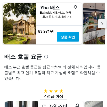
격
니
하
Yha 배스
을
다.
는
표
Bathwick Hill, 배스, 영국
차
1
1.3km 중심가까지의 거리
시
트
개
하
에
의
는
는
X
1
83,971원
지
축
개
난
이
상품 확인
의
3
있
Y
일
습
축
간
니
이
찾
다.
배스 호텔 요금
있
아
차
습
본
트
배스 부근 호텔 등급별 평균 숙박비의 전체 내역입니다. 등
니
이
에
다.
급별로 최고 인기 호텔과 최고 가성비 호텔도 확인하실 수
번
는
주
객
있습니다.
말
실
객
평
실
균
4성급
의
요
4성급 이상
평
금
균
을
더 가인즈버러 바스 스파