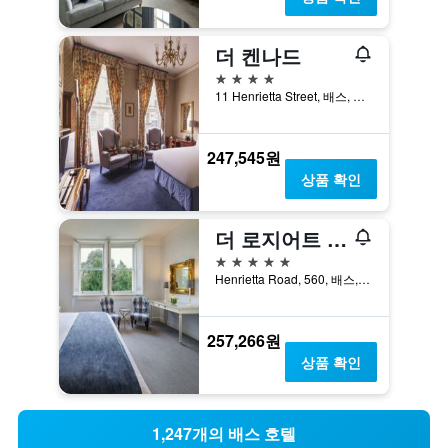
더 켄나드
4성급
11 Henrietta Street, 배스, 영국
247,545원
상품 확인
더 로지어트 빌라 배스
5성급
Henrietta Road, 560, 배스, 영국
257,266원
상품 확인
1,247개의 배스 호텔