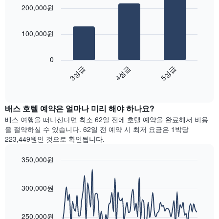
chart
개
요
객
200,000원
with
의
금
실
3
X
을
의
bars.
축
표
평
100,000원
이
시
균
다
있
하
가
음
습
0
는
격
차
니
3성급
4성급
5성급
1
을
트
다.
개
성
End
는
차
of
의
급
지
interactive
트
Y
별
난
chart
에
축
로
배스​ 호텔 예약은 얼마나 미리 해야 하나요?
3
는
이
집
일
배스 여행을 떠나신다면 최소 62일 전에 호텔 예약을 완료해서 비용
객
있
계
간
을 절약하실 수 있습니다. 62일 전 예약 시 최저 요금은 1박당
실
습
하
찾
223,449원인 것으로 확인됩니다.
의
니
여
아
평
다.
표
본
균
350,000원
시
이
요
Line
합
Chart
번
금
graphic.
chart
니
주
with
을
300,000원
다.
말
90
표
차
객
data
시
트
points.
실
하
250,000원
에