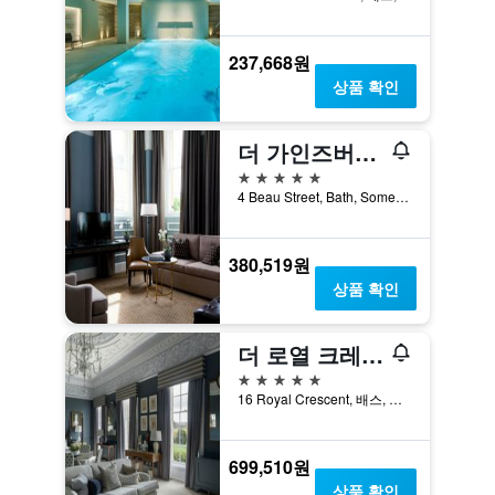
237,668원
상품 확인
더 가인즈버러 바스 스파
5성급
4 Beau Street, Bath, Somerset, 배스, 영국
380,519원
상품 확인
더 로열 크레센트 호텔 앤 스파
5성급
16 Royal Crescent, 배스, 영국
699,510원
상품 확인