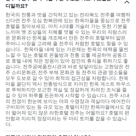
디일까요?
한국의 전통과 멋을 간직하고 있는 전라북도 전주를 여행하
신다면 전주 도심 한복판에 있는 한옥마을을 중심으로 전주
호텔을 찾아보세요. 마치 시대를 거슬러 가는 듯한 기분을
느끼며 옛 조상들의 지혜를 엿볼 수 있는 우리의 자랑스러
운 문화유산 한옥을 개조해서 만든 전주의 호텔부터 얇은
주머니 사정을 고려해 줄 전주의 저렴한 호텔도 찾을 수 있
습니다. 한옥마을 내에 있는 가은채는 한옥의 매력을 물씬
느낄 수 있는 호텔로 온돌방과 전통 요를 제공하며 공동으
로 호텔 내에 작은 정원이 있어 잠깐의 휴식을 취하기도 좋
습니다. 전주공예품전시관과 바로 맞닿아있는 고현당은 전
주 소리문화관, 전주 부채 문화관 등 전주의 관광 명소들을
모두 도보로 갈 수 있어 최적의 접근성을 자랑합니다. 한옥
마을 꿀단지 역시 전통방식으로 지어진 한옥 게스트 하우스
로 투박하지만 포근한 객실 및 정갈하게 차려진 조식을 즐
길 수 있어 하루를 든든하게 시작할 수 있습니다. 전주 시내
의 전경이 한눈에 보이는 야외 수영장과 객실마다 에어컨이
구비되어 있는 등 규모 있는 호텔이지만 한옥마을에서도 많
이 떨어져 있지 않은 라한호텔 전주는 어떨까요? 호텔의 편
안함과 지리적 장점이라는 두 마리 토끼를 잡을 수 있습니
다.