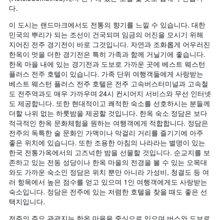
다.
이 도시는 랜드마크에서도 전통의 향기를 느낄 수 있습니다. 대한
민국의 뿌리가 되는 조선이 건국되며 임금의 어진을 모시기 위해
지어진 전주 경기전이 바로 그것입니다. 자연과 조화롭게 어우러진
한옥이 멋을 더한 경기전은 특히 가족과 함께 거닐기에 좋습니다.
한옥 마을 내에 있는 경기전과 도보로 가까운 곳에 베스트 웨스턴
플러스 전주 호텔이 있습니다. 가족 단위 여행객들에게 사랑받는
베스트 웨스턴 플러스 전주 호텔은 전주 고속버스터미널과 고속철
도 전주역과도 매우 가까우며 24시 컨시어지 서비스와 무선 인터넷
도 제공합니다. 또한 현대적이고 쾌적한 숙소를 선호하시는 분들께
더할 나위 없는 하룻밤을 제공할 것입니다. 한옥 숙소 정담은 보다
적극적인 한옥 문화체험을 원하는 여행객에게 적합합니다. 정담은
전주의 독특한 술 문화인 가맥이나 막걸리 거리를 즐기기에 아주
좋은 위치에 있습니다. 또한 조용한 아침의 나라라는 별명이 있는
한국 전통가옥에서의 고즈넉한 밤을 선물할 것입니다. 순교지를 보
존하고 있는 전동 성당이나 한옥 마을의 전경을 볼 수 있는 오목대
와도 가까운 숙소인 정담은 위치 뿐만 아니라 가성비, 청결도 등 여
러 항목에서 높은 점수를 얻고 있으며 1인 여행객에게도 사랑받는
숙소입니다. 정담은 전주에 있는 저렴한 호텔을 찾을 때도 좋은 선
택지입니다.
전주의 주요 관광지는 한옥 마을을 중심으로 있으며 버스와 도보로