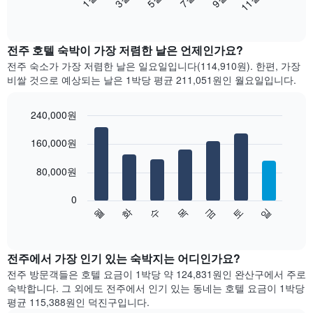
11월
음
End
of
차
interactive
트
chart
는
전주 호텔 숙박이 가장 저렴한 날은 언제인가요?
월
전주 숙소가 가장 저렴한 날은 일요일입니다(114,910원). 한편, 가장
별
비쌀 것으로 예상되는 날은 1박당 평균 211,051원​인 월요일입니다.
객
실
평
240,000원
균
Bar
Chart
요
graphic.
160,000원
chart
with
금
7
을
80,000원
bars.
표
시
0
다
합
수
화
월
일
토
금
목
음
End
니
of
차
다.
interactive
트
chart
차
는
전주에서 가장 인기 있는 숙박지는 어디인가요?
트
요
에
전주 방문객들은 호텔 요금이 1박당 약 124,831원인 완산구에서 주로
일
는
숙박​합니다. ​그 ​외에도 전주에서 인기 있는 동네는 호텔 요금이 1박당
별
월
평균 115,388원인 덕진구입니다.
객