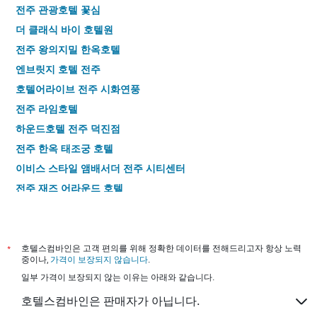
전주 관광호텔 꽃심
더 클래식 바이 호텔원
전주 왕의지밀 한옥호텔
엔브릿지 호텔 전주
호텔어라이브 전주 시화연풍
전주 라임호텔
하운드호텔 전주 덕진점
전주 한옥 태조궁 호텔
이비스 스타일 앰배서더 전주 시티센터
전주 재즈 어라운드 호텔
전주 호텔 바라한
전주 화이트 관광 호텔
전주 호텔 더빈센트
*
호텔스컴바인은 고객 편의를 위해 정확한 데이터를 전해드리고자 항상 노력
중이나,
가격이 보장되지 않습니다
.
호텔 다빈
일부 가격이 보장되지 않는 이유는 아래와 같습니다.
전주 오페라21 호텔
호텔스컴바인은 판매자가 아닙니다.
한옥혜윰