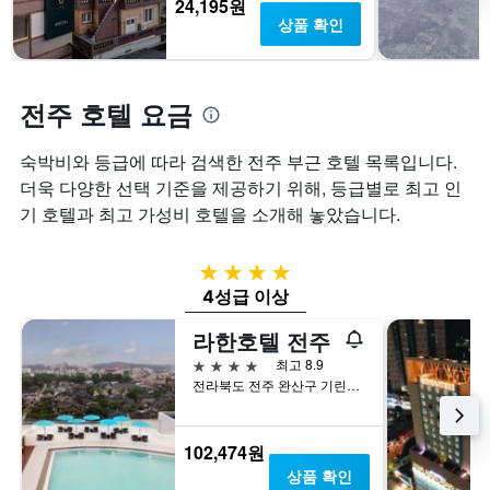
24,195원
하
에
의
상품 확인
는
는
X
1
지
축
개
난
이
의
3
있
전주 호텔 요금
Y
일
습
축
간
니
이
찾
다.
숙박비와 등급에 따라 검색한 전주 부근 호텔 목록입니다.
있
아
차
더욱 다양한 선택 기준을 제공하기 위해, 등급별로 최고 인
습
본
트
기 호텔과 최고 가성비 호텔을 소개해 놓았습니다.
니
이
에
다.
번
는
주
객
4성급
말
실
4성급 이상
객
평
실
균
라한호텔 전주
의
요
평
금
4성급
최고 8.9
균
을
전라북도 전주 완산구 기린대로 85
요
표
금
시
을
하
102,474원
표
는
상품 확인
시
1