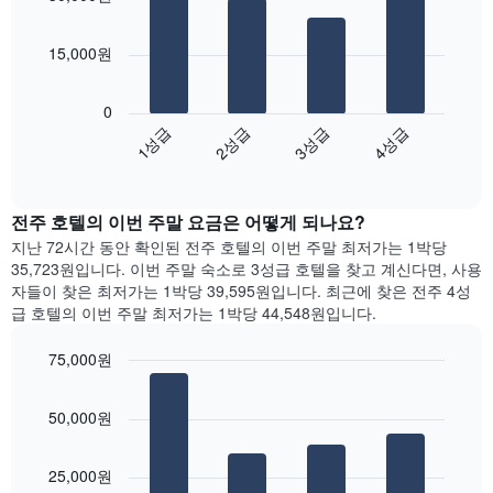
개
요
평
4
의
금
균
bars.
X
을
요
15,000원
축
표
금
다
이
시
을
음
있
0
하
표
차
습
1성급
2성급
3성급
4성급
는
시
트
니
1
합
End
는
다.
of
개
니
지
interactive
차
의
다.
난
chart
트
Y
차
전주 호텔의 이번 주말 요금은 어떻게 되나요?
3
에
축
트
일
지난 72시간 동안 확인된 전주 호텔의 이번 주말 최저가는 1박당
는
이
에
간
35,723원입니다. 이번 주말 숙소로 3성급 호텔을 찾고 계신다면, 사용
객
있
는
찾
자들이 찾은 최저가는 1박당 39,595원입니다. 최근에 찾은 전주 4성
실
습
객
아
급 호텔의 이번 주말 최저가는 1박당 44,548원입니다.
의
니
실
본
평
다.
의
오
균
75,000원
평
늘
요
Bar
균
Chart
밤
금
graphic.
chart
요
객
50,000원
with
을
금
실
4
표
을
의
bars.
시
표
평
25,000원
하
시