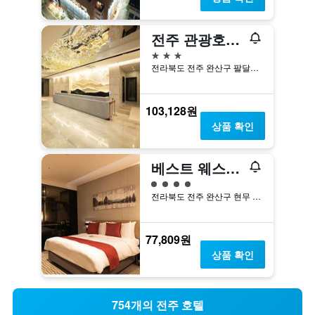
전주 관광호텔 꽃심
3성급
전라북도 전주 완산구 팔달로 171 호텔 꽃심
103,128원
상품 확인
베스트 웨스턴 플러스 전주
4​성급
전라북도 전주 완산구 현무 1길 41
77,809원
상품 확인
754개의 전주 호텔