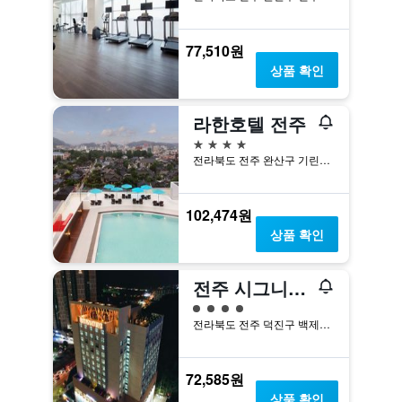
77,510원
상품 확인
라한호텔 전주
4성급
전라북도 전주 완산구 기린대로 85
102,474원
상품 확인
전주 시그니처 호텔
4​성급
전라북도 전주 덕진구 백제대로 838
72,585원
상품 확인