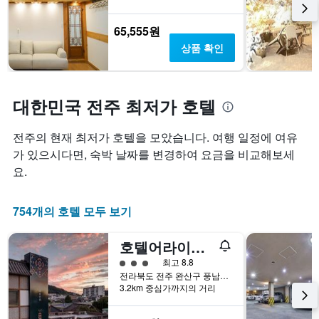
로
보
에
호
여
는
텔
줍
65,555원
지
카
니
상품 확인
난
테
다.
3
고
차
일
리
트
간
를
에
대한민국 전주 최저가 호텔
찾
표
는
아
시
투
본
전주의 현재 최저가 호텔을 모았습니다. 여행 일정에 여유
하
숙
오
는
일
가 있으시다면, 숙박 날짜를 변경하여 요금을 비교해보세
늘
1
며
요.
밤
개
칠
객
의
전
실
X
인
754개의 호텔 모두 보기
의
축
지
평
이
를
균
호텔어라이브 전주 시화연풍
있
표
가
습
시
3​성급
최고 8.8
격
니
하
전라북도 전주 완산구 풍남문3길 9-5
을
다.
는
3.2km 중심가까지의 거리
표
차
1
시
트
개