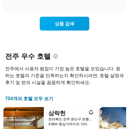
역
로
of
을
는
interactive
을
호
다
숙
chart
표
텔
음
박
시
카
기
일
상품 검색
하
테
준
에
는
고
으
가
1
리
로
까
개
를
집
워
의
표
계
질
Y
시
하
수
전주 우수 호텔
축
하
여
록
이
는
표
객
있
전주에서 사용자 평점이 가장 높은 호텔을 모았습니다. 원
1
시
실
습
개
합
요
하는 호텔의 기준을 만족하는지 확인하시려면, 호텔 설명과
니
의
니
금
후기 및 편의 시설을 꼼꼼하게 확인하세요.
다.
X
다.
이
축
차
어
이
트
떻
754개의 호텔 모두 보기
있
에
게
습
는
변
삼락헌
니
성
하
다.
급
는
전라북도 전주 완산구 은행로 47-8
차
별
지
3.6km 중심가까지의 거리
트