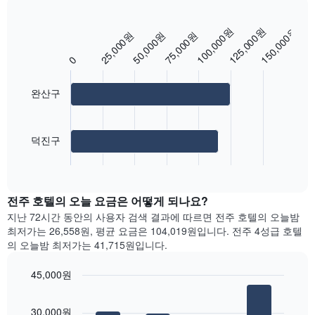
을
실
표
평
시
100,000원
125,000원
150,000원
25,000원
50,000원
75,000원
Bar
균
Chart
하
graphic.
chart
요
는
with
0
금
1
2
을
bars.
개
표
완산구
의
시
X
다
합
축
음
니
이
차
덕진구
다.
있
트
차
End
습
는
of
트
니
가
interactive
에
다.
장
chart
는
전주 호텔의 오늘 요금은 어떻게 되나요?
차
인
요
트
기
지난 72시간 동안의 사용자 검색 결과에 따르면 전주 호텔의 오늘밤
일
에
있
최저가는 26,558원, 평균 요금은 104,019원입니다. 전주 4성급 호텔
을
는
는
의 오늘밤 최저가는 41,715원입니다.
표
객
지
시
실
역
45,000원
하
의
의
는
Bar
Chart
평
객
graphic.
chart
1
균
실
30,000원
with