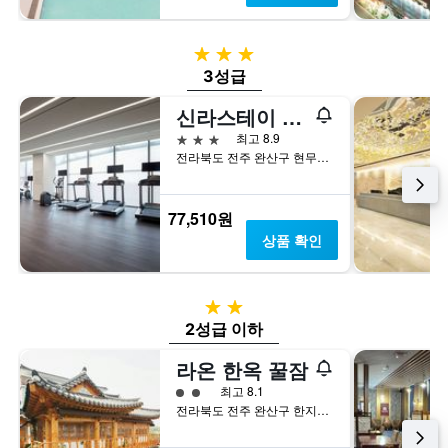
하
개
는
의
3성급
1
Y
개
축
3성급
의
이
신라스테이 전주 한옥마을
Y
있
축
습
3성급
최고 8.9
이
니
전라북도 전주 완산구 현무1길 10
있
다.
습
니
77,510원
다.
상품 확인
2성급
2성급 이하
라온 한옥 꿀잠
2​성급
최고 8.1
전라북도 전주 완산구 한지길 99-6