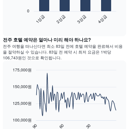
균
다
는
하
가
음
1
는
0
격
차
개
1
1성급
2성급
3성급
4성급
을
트
의
개
성
End
는
Y
의
of
급
지
축
interactive
X
별
난
chart
이
축
로
전주​ 호텔 예약은 얼마나 미리 해야 하나요?
3
있
이
집
일
전주 여행을 떠나신다면 최소 83일 전에 호텔 예약을 완료해서 비용
습
있
계
간
을 절약하실 수 있습니다. 83일 전 예약 시 최저 요금은 1박당
니
습
하
찾
106,743원인 것으로 확인됩니다.
다.
니
여
아
다.
표
본
175,000원
차
시
이
트
Line
합
Chart
번
graphic.
chart
에
니
주
with
150,000원
는
다.
말
90
가
차
객
data
장
트
points.
실
125,000원
인
에
의
기
는
평
다
있
성
균
음
는
100,000원
급
가
차
지
90
60
30
별
격
트
End