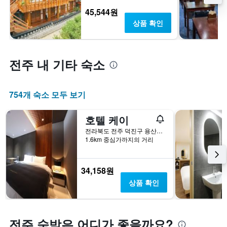
45,544원
상품 확인
전주 내 기타 숙소
754개 숙소 모두 보기
호텔 케이
전라북도 전주 덕진구 용산2길 5
1.6km 중심가까지의 거리
34,158원
상품 확인
전주 숙박은 어디가 좋을까요?