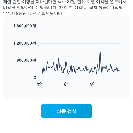
엑셀 런던 여행을 떠나신다면 최소 27일 전에 호텔 예약을 완료해서
월
일
비용을 절약하실 수 있습니다. 27일 전 예약 시 최저 요금은 1박당
을
별
표
141,449원인 것으로 확인됩니다.
객
시
실
하
1,800,000원
평
는
Line
균
Chart
1
graphic.
chart
요
개
with
1,200,000원
금
의
90
을
data
X
표
points.
축
600,000원
시
이
합
다
있
니
음
습
0
다.
차
니
90
60
30
차
트
End
다.
of
트
는
차
interactive
에
숙
chart
트
는
박
에
요
일
는
상품 검색
일
에
객
을
가
실
표
까
의
시
워
평