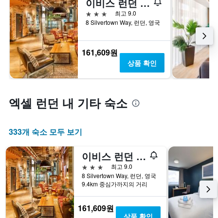
이비스 런던 캐닝 타운
차
트
3성급
최고 9.0
에
8 Silvertown Way, 런던, 영국
는
객
실
161,609원
평
상품 확인
균
요
금
을
엑셀 런던 내 기타 숙소
표
시
하
333개 숙소 모두 보기
는
1
개
이비스 런던 캐닝 타운
의
3성급
최고 9.0
Y
8 Silvertown Way, 런던, 영국
축
9.4km 중심가까지의 거리
이
있
습
161,609원
니
상품 확인