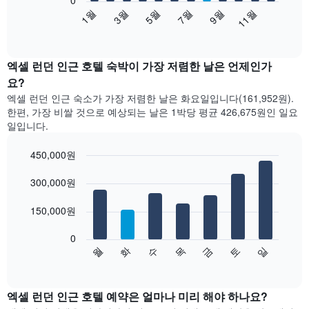
0
다
1월
3월
5월
7월
9월
11월
음
End
of
차
interactive
트
chart
는
엑셀 런던 인근 호텔 숙박이 가장 저렴한 날은 언제인가
월
요?
별
엑셀 런던 인근 숙소가 가장 저렴한 날은 화요일입니다(161,952원).
객
한편, 가장 비쌀 것으로 예상되는 날은 1박당 평균 426,675원​인 일요
실
일입니다.
평
균
450,000원
요
금
Bar
Chart
graphic.
을
300,000원
chart
with
표
7
시
150,000원
bars.
합
니
0
다
다.
수
화
월
일
토
금
목
음
End
차
of
차
트
interactive
트
chart
에
는
엑셀 런던 ​인근​ 호텔 예약은 얼마나 미리 해야 하나요?
는
요