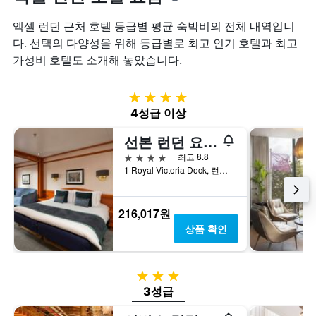
표
투
시
엑셀 런던 근처 호텔 등급별 평균 숙박비의 전체 내역입니
숙
하
일
다. 선택의 다양성을 위해 등급별로 최고 인기 호텔과 최고
는
며
가성비 호텔도 소개해 놓았습니다.
1
칠
개
전
의
인
4성급
Y
지
4성급 이상
축
를
이
표
선본 런던 요트 호텔
있
시
4성급
습
최고 8.8
하
니
1 Royal Victoria Dock, 런던, 영국
는
다.
1
개
216,017원
의
X
상품 확인
축
이
있
3성급
습
3성급
니
다.