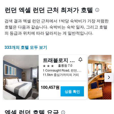
하
질
균
는
수
런던 엑셀 런던 근처 최저가 호텔
요
1
록
금
개
객
을
검색 결과 엑셀 런던 근처에서 1박당 숙박비가 가장 저렴한
의
실
표
X
요
호텔은 다음과 같습니다. 숙박비는 숙박 일자, 그리고 호텔
시
축
금
하
의 등급과 위치에 따라 달라지는 게 일반적입니다.
이
이
는
있
어
1
습
떻
333개의 호텔 모두 보기
개
니
게
의
다.
변
Y
트래블로지 런던 시티 에어포트
차
하
축
트
는
3성급
훌륭함 7.0
이
에
지
1 Connaught Road, 런던, 영국
있
는
보
11.5km 중심가까지의 거리
습
객
여
니
실
줍
다.
100,457원
의
니
상품 확인
평
다.
균
차
요
트
금
에
엑셀 런던 호텔 요금
을
는