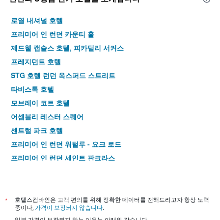
로열 내셔널 호텔
프리미어 인 런던 카운티 홀
제드웰 캡슐스 호텔, 피카딜리 서커스
프레지던트 호텔
STG 호텔 런던 옥스퍼드 스트리트
타비스톡 호텔
모브레이 코트 호텔
어셈블리 레스터 스퀘어
센트럴 파크 호텔
프리미어 인 런던 워털루 - 요크 로드
프리미어 인 런던 세인트 판크라스
포인트 A 호텔 런던 킹스 크로스 - 세인트 판크라스
프리미어 인 런던 킹스 크로스
킹스 크로스 인 호텔
*
호텔스컴바인은 고객 편의를 위해 정확한 데이터를 전해드리고자 항상 노력
중이나,
가격이 보장되지 않습니다
.
제너레이터 런던
일부 가격이 보장되지 않는 이유는 아래와 같습니다.