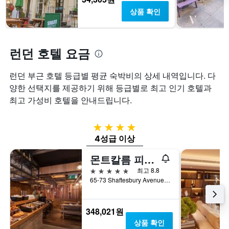
하
에
의
상품 확인
는
는
X
1
지
축
개
난
이
의
3
있
런던 호텔 요금
Y
일
습
축
간
니
이
찾
다.
런던 부근 호텔 등급별 평균 숙박비의 상세 내역입니다. ​다
있
아
차
양한 선택지를 제공하기 위해 등급별로 최고 인기 호텔과
습
본
트
최고 가성비 호텔​을 안내드립니다.
니
이
에
다.
번
는
주
객
4성급
말
실
4성급 이상
객
평
실
균
몬트칼름 피카딜리 타운하우스, 런던 웨스트 엔드
의
요
평
금
5성급
최고 8.8
균
을
65-73 Shaftesbury Avenue, 런던, 영국
요
표
금
시
을
하
348,021원
표
는
상품 확인
시
1