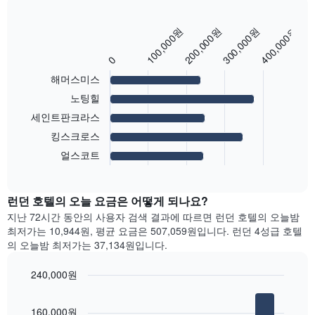
을
실
표
평
시
100,000원
200,000원
300,000원
400,000원
Bar
균
Chart
하
graphic.
chart
요
는
with
0
금
1
5
을
해머스미스
bars.
개
표
의
노팅힐
시
X
다
합
세인트판크라스
축
음
니
이
차
킹스크로스
다.
있
트
얼스코트
차
End
습
는
of
트
니
가
interactive
에
다.
장
chart
는
런던 호텔의 오늘 요금은 어떻게 되나요?
차
인
요
트
기
지난 72시간 동안의 사용자 검색 결과에 따르면 런던 호텔의 오늘밤
일
에
있
최저가는 10,944원, 평균 요금은 507,059원입니다. 런던 4성급 호텔
을
는
는
의 오늘밤 최저가는 37,134원입니다.
표
객
지
시
실
역
240,000원
하
의
의
는
Bar
Chart
평
객
graphic.
chart
1
균
실
160,000원
with