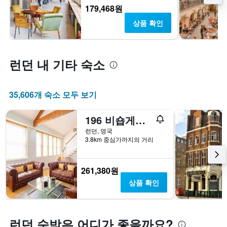
179,468원
상품 확인
런던 내 기타 숙소
35,606개 숙소 모두 보기
196 비숍게이트
런던, 영국
3.8km 중심가까지의 거리
261,380원
상품 확인
런던 숙박은 어디가 좋을까요?