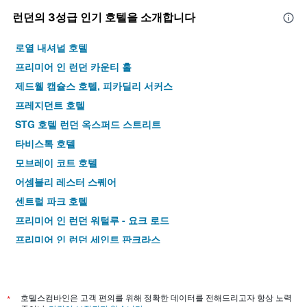
런던​의 3​성급 인기 호텔을 소개합니다
로열 내셔널 호텔
프리미어 인 런던 카운티 홀
제드웰 캡슐스 호텔, 피카딜리 서커스
프레지던트 호텔
STG 호텔 런던 옥스퍼드 스트리트
타비스톡 호텔
모브레이 코트 호텔
어셈블리 레스터 스퀘어
센트럴 파크 호텔
프리미어 인 런던 워털루 - 요크 로드
프리미어 인 런던 세인트 판크라스
포인트 A 호텔 런던 킹스 크로스 - 세인트 판크라스
프리미어 인 런던 킹스 크로스
킹스 크로스 인 호텔
*
호텔스컴바인은 고객 편의를 위해 정확한 데이터를 전해드리고자 항상 노력