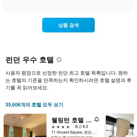
역
로
of
을
는
interactive
을
호
다
숙
chart
표
텔
음
박
시
카
기
일
상품 검색
하
테
준
에
는
고
으
가
1
리
로
까
개
를
집
워
의
표
계
질
Y
시
하
수
런던 우수 호텔
축
하
여
록
이
는
표
객
있
사용자 평점으로 선정한 런던 최고 호텔 목록입니다. 원하
1
시
실
습
개
합
요
는 호텔의 기준을 만족하는지 확인하시려면 호텔 설명과 후
니
의
니
금
기를 꼭 읽어보세요.
다.
X
다.
이
축
차
어
이
트
떻
35,606개의 호텔 모두 보기
있
에
게
습
는
변
웰링턴 호텔 바이 블루 오키드
니
성
하
다.
급
는
4성급
최고 8.3
차
별
지
71 Vincent Square, 런던, 영국
트