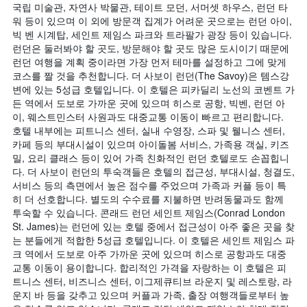
국립 미술관, 자연사 박물관, 테이트 모던, 서머셋 하우스, 런던 타
워 등이 있으며 이 외에 방문객 집계가 어려운 곳으로는 런던 아이,
빅 벤 시계탑, 세인트 제임스 파크와 트라팔가 광장 등이 있습니다.
런던은 둘러봐야 할 곳도, 방문해야 할 곳도 많은 도시이기 때문에
런던 여행을 계획 중이라면 가장 먼저 테마를 설정하고 그에 맞게
코스를 짤 것을 추천합니다. 더 사보이 런던(The Savoy)은 템스강
변에 있는 5성급 호텔입니다. 이 호텔은 피카딜리 노선의 코벤트 가
든 역에서 도보로 가까운 곳에 있으며 히스로 공항, 빅벤, 런던 아
이, 웨스트민스터 사원과도 대중교통 이동이 빠르고 편리합니다.
호텔 내부에는 피트니스 센터, 실내 수영장, 스파 및 웰니스 센터,
카페 등의 부대시설이 있으며 아이돌봄 서비스, 가족용 객실, 키즈
밀, 요리 클래스 등이 있어 가족 친화적인 런던 호텔로도 손꼽힙니
다. 더 사보이 런던의 투숙객들은 호텔의 접근성, 부대시설, 청결도,
서비스 등의 측면에서 높은 점수를 주었으며 가족과 커플 등이 특
히 더 선호합니다. 별도의 수수료를 지불하면 반려동물과도 함께
투숙할 수 있습니다. 콘래드 런던 세인트 제임스(Conrad London
St. James)는 런던에 있는 호텔 중에서 접근성이 아주 좋은 곳을 찾
는 분들에게 적합한 5성급 호텔입니다. 이 호텔은 세인트 제임스 파
크 역에서 도보로 아주 가까운 곳에 있으며 히스로 공항과도 대중
교통 이동이 용이합니다. 합리적인 가격을 자랑하는 이 호텔은 피
트니스 센터, 비즈니스 센터, 이그제큐티브 라운지 및 레스토랑, 라
운지 바 등을 갖추고 있으며 커플과 가족, 출장 여행객들로부터 높