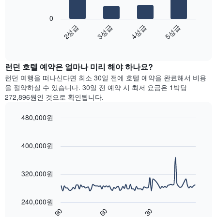
균
다
는
하
가
음
1
는
0
격
차
개
1
2성급
3성급
4성급
5성급
을
트
의
개
성
End
는
Y
의
of
급
지
축
interactive
X
별
난
chart
이
축
로
런던​ 호텔 예약은 얼마나 미리 해야 하나요?
3
있
이
집
일
런던 여행을 떠나신다면 최소 30일 전에 호텔 예약을 완료해서 비용
습
있
계
간
을 절약하실 수 있습니다. 30일 전 예약 시 최저 요금은 1박당
니
습
하
찾
272,896원인 것으로 확인됩니다.
다.
니
여
아
다.
표
본
480,000원
차
시
이
트
Line
합
Chart
번
graphic.
chart
에
니
주
with
400,000원
는
다.
말
90
가
차
객
data
장
트
points.
실
320,000원
인
에
의
기
는
평
다
있
성
균
음
는
240,000원
급
가
차
지
90
60
30
별
격
트
End