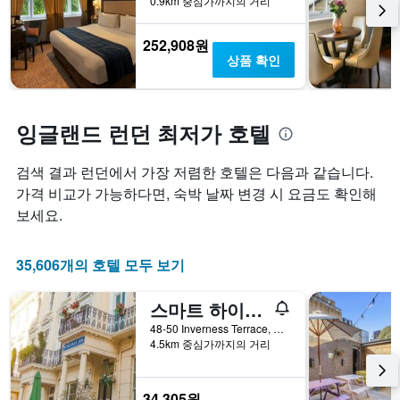
로
보
0.9km 중심가까지의 거리
에
호
여
는
텔
줍
252,908원
지
카
니
상품 확인
난
테
다.
3
고
차
일
리
트
간
를
에
잉글랜드 런던 최저가 호텔
찾
표
는
아
시
투
본
검색 결과 런던에서 가장 저렴한 호텔은 다음과 같습니다.
하
숙
오
는
일
가격 비교가 가능하다면, 숙박 날짜 변경 시 요금도 확인해
늘
1
며
보세요.
밤
개
칠
객
의
전
실
X
인
35,606개의 호텔 모두 보기
의
축
지
평
이
를
균
스마트 하이드 파크 인 호스텔
있
표
가
습
시
48-50 Inverness Terrace, 런던, 영국
격
니
하
4.5km 중심가까지의 거리
을
다.
는
표
차
1
시
트
개
34,305원