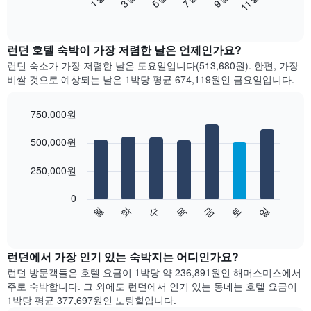
11월
음
End
of
차
interactive
트
chart
는
런던 호텔 숙박이 가장 저렴한 날은 언제인가요?
월
런던 숙소가 가장 저렴한 날은 토요일입니다(513,680원). 한편, 가장
별
비쌀 것으로 예상되는 날은 1박당 평균 674,119원​인 금요일입니다.
객
실
평
750,000원
균
Bar
Chart
요
graphic.
500,000원
chart
with
금
7
을
250,000원
bars.
표
시
0
다
합
수
화
월
일
토
금
목
음
End
니
of
차
다.
interactive
트
chart
차
는
런던에서 가장 인기 있는 숙박지는 어디인가요?
트
요
에
런던 방문객들은 호텔 요금이 1박당 약 236,891원인 해머스미스에서
일
는
주로 숙박​합니다. ​그 ​외에도 런던에서 인기 있는 동네는 호텔 요금이
별
월
1박당 평균 377,697원인 노팅힐입니다.
객