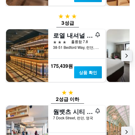
하
개
는
의
3성급
1
Y
개
축
3성급
의
이
로열 내셔널 호텔
Y
있
축
습
3성급
훌륭함 7.8
이
니
38-51 Bedford Way, 런던, 영국
있
다.
습
니
175,439원
다.
상품 확인
2성급
2성급 이하
웜뱃츠 시티 호스텔 런던
7 Dock Street, 런던, 영국