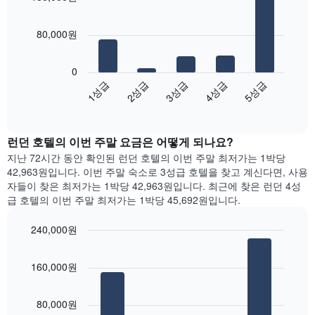
개
요
평
5
의
금
균
bars.
X
을
요
80,000원
축
표
금
다
이
시
을
음
있
0
하
표
차
습
3성급
4성급
5성급
1성급
2성급
는
시
트
니
1
합
End
는
다.
of
개
니
지
interactive
차
의
다.
난
chart
트
Y
차
런던 호텔의 이번 주말 요금은 어떻게 되나요?
3
에
축
트
일
지난 72시간 동안 확인된 런던 호텔의 이번 주말 최저가는 1박당
는
이
에
간
42,963원입니다. 이번 주말 숙소로 3성급 호텔을 찾고 계신다면, 사용
객
있
는
찾
자들이 찾은 최저가는 1박당 42,963원입니다. 최근에 찾은 런던 4성
실
습
객
아
급 호텔의 이번 주말 최저가는 1박당 45,692원입니다.
의
니
실
본
평
다.
의
오
균
240,000원
평
늘
요
Bar
균
Chart
밤
금
graphic.
chart
요
객
160,000원
with
을
금
실
4
표
을
의
bars.
시
표
평
80,000원
하
시