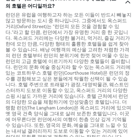
의 호텔은 어디일까요?
런던은 유럽을 여행하고자 하는 모든 이들이 반드시 빼놓지
않고 방문하는 도시 중 하나입니다. 그중에서도 옥스퍼드
거리(Oxford Street)는 "런던의 모든 것을 경험할 수 있
다."라고 할 만큼, 런던에서 가장 유명한 거리 중 한 곳입니
다. 옥스퍼드 거리에는 다양한 볼거리, 먹거리, 즐길 거리가
한데 모인 만큼, 다양한 형태의 훌륭한 호텔들을 쉽게 찾아
볼 수 있습니다. 배낭 여행객의 예산을 고려한 저렴한 가격
의 런던 호텔부터 런던의 분위기에 한껏 젖어 머물 수 있는
런던의 고급 호텔에 이르기까지 다양한 호텔들이 즐비합니
다. 런던의 문화 예술 중심지라 할 수 있는 옥스퍼드 거리에
있는 코트하우스 호텔 런던(Courthouse Hotel)은 런던의 정
수를 경험해보고 싶은 분들에게 탁월한 선택이 될 수 있습
니다. 호텔 주변으로 트래펄가 광장, 대영박물관, 웨스트민
스터까지 도보로 이동할 수 있고, 옥스퍼드 거리의 다양한
쇼핑 시설도 가까운 거리에 있습니다. 호텔 근처에서 런던
의 다양한 모습을 체험하기에 안성맞춤인 호텔입니다. 더
랭함 런던(The Langham London)은 옥스퍼드 거리에 있으며
옛 영국 건축 양식을 그대로 살려 보존한 호텔입니다. 이곳
에 머무른다면 런던에서의 여행이 한층 인상 깊게 기억될
수 있습니다. 또한, 영국의 문화, 예술을 그대로 느낄 수 있
는 내셔널 갤러리까지 도보로 이동할 수 있는 거리에 있어
런던의 문화를 편하게 경험할 수 있는 장점도 있습니다.