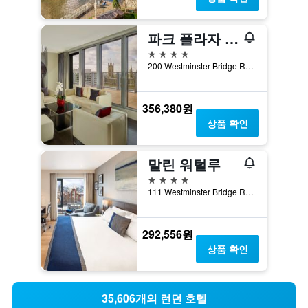
파크 플라자 런던 웨스트민스터 브리지
4성급
200 Westminster Bridge Road, 런던, 영국
356,380원
상품 확인
말린 워털루
4성급
111 Westminster Bridge Road, 런던, 영국
292,556원
상품 확인
35,606개의 런던 호텔