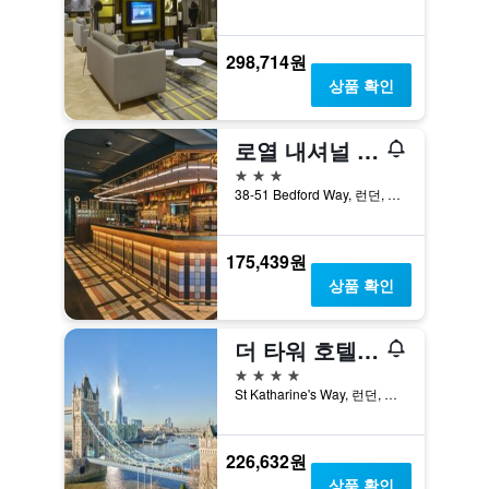
298,714원
상품 확인
로열 내셔널 호텔
3성급
38-51 Bedford Way, 런던, 영국
175,439원
상품 확인
더 타워 호텔, 바이 시슬
4성급
St Katharine's Way, 런던, 영국
226,632원
상품 확인