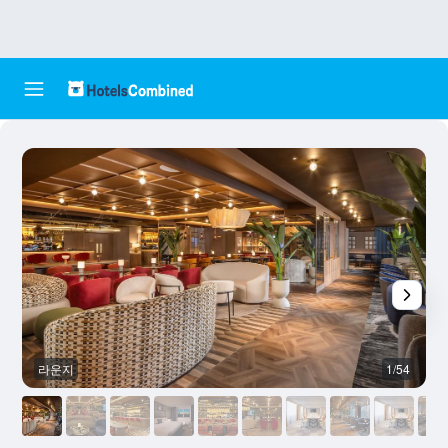
라운지
1/54