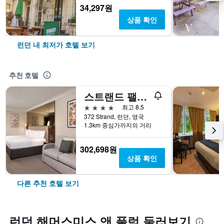
34,297원
상품 확인
런던 내 최저가 호텔 보기
추천 호텔
스트랜드 팰리스
4성급
최고 8.5
372 Strand, 런던, 영국
1.3km 중심가까지의 거리
302,698원
상품 확인
다른 추천 호텔 보기
런던 해머스미스 앤 풀럼 둘러보기