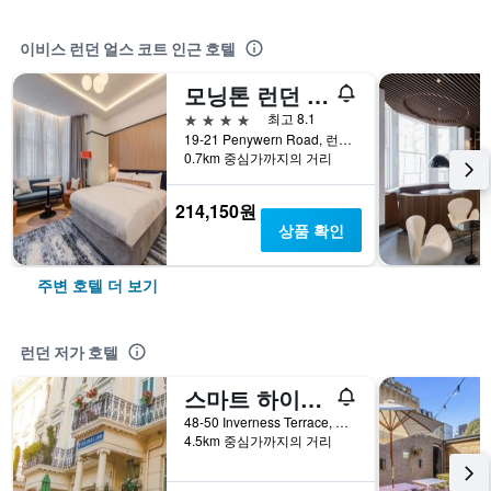
이비스 런던 얼스 코트 인근 호텔
모닝톤 런던 켄싱턴, BW 프리미어 컬렉션
4성급
최고 8.1
19-21 Penywern Road, 런던, 영국
0.7km 중심가까지의 거리
214,150원
상품 확인
주변 호텔 더 보기
런던 저가 호텔
스마트 하이드 파크 인 호스텔
48-50 Inverness Terrace, 런던, 영국
4.5km 중심가까지의 거리