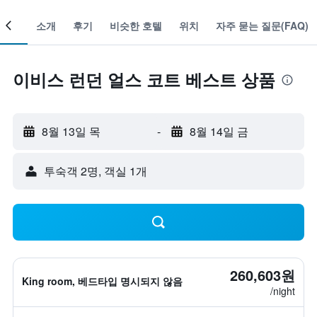
객실
소개
후기
비슷한 호텔
위치
자주 묻는 질문(FAQ)
이비스 런던 얼스 코트 베스트 상품
8월 13일 목
-
8월 14일 금
​투숙객 2​명, ​객실 1개
260,603원
King room, 베드타입 명시되지 않음
/night