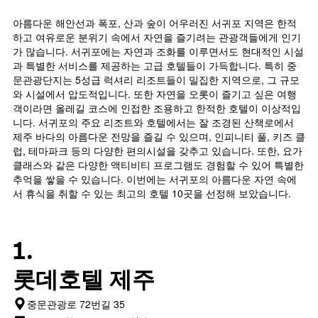
에
게
습
는
변
아름다운 해안선과 폭포, 산과 숲이 어우러진 서귀포 지역은 한적
니
성
하
하고 여유로운 분위기 속에서 자연을 즐기려는 관광객들에게 인기
다.
급
는
가 많습니다. 서귀포에는 자연과 조화를 이루면서도 현대적인 시설
차
별
지
과 특별한 서비스를 제공하는 고급 호텔들이 가득합니다. 특히 중
트
로
보
문관광단지는 5성급 럭셔리 리조트들이 밀집한 지역으로, 그 규모
에
호
여
는
와 시설에서 압도적입니다. 또한 자연을 오롯이 즐기고 싶은 여행
텔
줍
지
객이라면 올레길 코스에 인접한 조용하고 한적한 호텔이 이상적입
카
니
난
니다. 서귀포의 주요 리조트와 호텔에서는 잘 조경된 산책로에서
테
다.
3
제주 바다의 아름다운 전망을 즐길 수 있으며, 인피니티 풀, 키즈 클
고
차
일
리
트
럽, 테마파크 등의 다양한 편의시설을 갖추고 있습니다. 또한, 요가
간
를
에
클래스와 같은 다양한 액티비티 프로그램도 경험할 수 있어 특별한
찾
표
는
추억을 쌓을 수 있습니다. 이번에는 서귀포의 아름다운 자연 속에
아
시
투
서 휴식을 취할 수 있는 최고의 호텔 10곳을 선정해 보았습니다.
본
하
숙
오
는
일
늘
1
며
1.
밤
개
칠
객
의
전
실
X
인
롯데호텔 제주
의
축
지
평
이
를
중문관광로 72번길 35
균
있
표