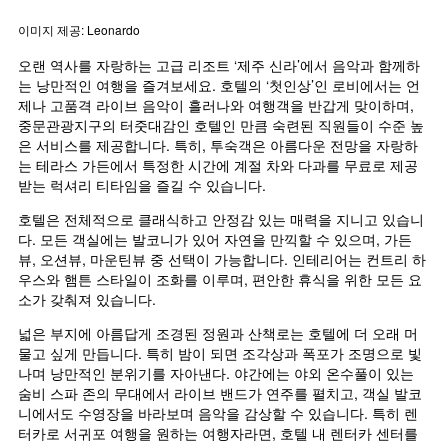
이미지 제공: Leonardo
오랜 역사를 자랑하는 고급 리조트 ‘제주 신라’에서 음악과 함께하
는 낭만적인 여행을 즐겨보세요. 호텔의 ‘첫인상’인 로비에서는 언
제나 고품격 라이브 음악이 흘러나와 여행객을 반갑게 맞이하며, 
중문관광지구의 터줏대감인 호텔인 만큼 숙련된 직원들이 수준 높
은 서비스를 제공합니다. 특히, 투숙객은 아름다운 전망을 자랑하
는 테라스 가든에서 특정한 시간에 계절 차와 다과를 무료로 제공
받는 럭셔리 티타임을 즐길 수 있습니다.
호텔은 전체적으로 클래식하고 안정감 있는 매력을 지니고 있습니
다. 모든 객실에는 발코니가 있어 자연을 만끽할 수 있으며, 가든
뷰, 오션뷰, 마운틴뷰 중 선택이 가능합니다. 인테리어는 컨트리 하
우스와 햄튼 스타일이 조화를 이루며, 편안한 휴식을 위한 모든 요
소가 갖춰져 있습니다.
넓은 부지에 아름답게 조경된 정원과 산책로는 호텔에 더 오래 머
물고 싶게 만듭니다. 특히 밤이 되면 조각상과 폭포가 조명으로 빛
나며 낭만적인 분위기를 자아낸다. 야간에는 야외 온수풀이 있는 
숨비 스파 존의 무대에서 라이브 밴드가 연주를 펼치고, 객실 발코
니에서도 수영장을 바라보며 음악을 감상할 수 있습니다. 특히 렌
터카로 서귀포 여행을 원하는 여행자라면, 호텔 내 렌터카 센터를 