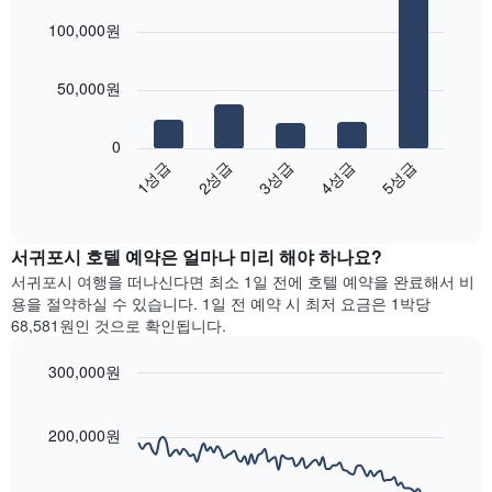
밤
요
graphic.
chart
개
객
100,000원
금
with
의
실
5
을
X
의
bars.
표
축
평
50,000원
시
이
균
다
하
있
가
음
는
습
0
격
차
1
니
3성급
4성급
5성급
1성급
2성급
을
트
개
다.
성
End
는
의
차
of
급
지
Y
interactive
트
별
난
chart
축
에
로
서귀포시​ 호텔 예약은 얼마나 미리 해야 하나요?
3
이
는
집
일
있
서귀포시 여행을 떠나신다면 최소 1일 전에 호텔 예약을 완료해서 비
객
계
간
습
용을 절약하실 수 있습니다. 1일 전 예약 시 최저 요금은 1박당
실
하
찾
니
68,581원인 것으로 확인됩니다.
의
여
아
다.
평
표
본
균
300,000원
시
이
요
Line
합
Chart
번
금
graphic.
chart
니
주
with
을
200,000원
다.
말
90
표
차
객
data
시
트
points.
실