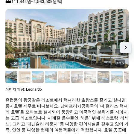
111,444원~4,563,509원/박
가
습
시
격
니
하
을
다.
는
표
차
1
시
트
개
하
에
의
는
는
X
1
지
축
개
난
이
의
3
있
Y
일
습
건물
1/16
축
간
니
이
찾
다.
있
아
차
습
본
트
니
이
에
이미지 제공: Leonardo
다.
번
는
유럽풍의 왕궁같은 리조트에서 럭셔리한 호캉스를 즐기고 싶다면 
주
객
말
실
롯데호텔 제주로 떠나보세요. 남아프리카공화국의 ‘더 팰리스 럭셔
객
평
리 호텔’을 모티브로 설계되어 웅장하고 이국적인 분위기를 자아내
실
균
는 고급 리조트입니다. 사계절 온수풀인 ‘해온’, 뷔페 레스토랑 ‘라세
의
요
느’, 그리고 ‘페닌슐라 라운지’ 등 다양한 편의시설을 갖추고 있어 가
평
금
족, 연인 등 다양한 형태의 여행객들에게 적합합니다. 호텔 곳곳에
균
을