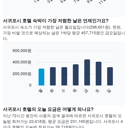
11월
음
End
of
차
interactive
트
chart
는
서귀포시 호텔 숙박이 가장 저렴한 날은 언제인가요?
월
서귀포시 숙소가 가장 저렴한 날은 월요일입니다(298,601원). 한편,
별
가장 비쌀 것으로 예상되는 날은 1박당 평균 457,715원​인 금요일입니
객
다.
실
평
600,000원
균
Bar
요
Chart
graphic.
400,000원
chart
금
with
을
7
200,000원
표
bars.
시
합
0
다
수
화
월
일
토
금
목
니
음
End
다.
of
차
interactive
차
트
chart
트
는
서귀포시 호텔의 오늘 요금은 어떻게 되나요?
에
요
지난 72시간 동안의 사용자 검색 결과에 따르면 서귀포시 호텔의 오
는
일
늘밤 최저가는 22,618원, 평균 요금은 231,165원입니다. 서귀포시 4
월
별
성급 호텔의 오늘밤 최저가는 26,718원입니다.