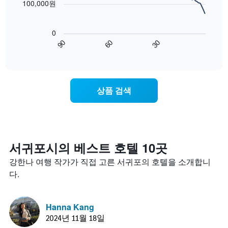
하
100,000원
에
의
는
는
평
다
1
성
균
음
개
0
급
가
차
의
90
60
30
별
격
트
End
Y
로
of
을
는
축
interactive
호
다
숙
chart
이
텔
음
박
있
카
기
일
습
상품 검색
테
준
에
니
고
으
가
다.
리
로
까
를
집
워
표
계
질
시
하
수
서귀포시​의 베스트 호텔 10​곳
하
여
록
는
강한나 여행 작가가 직접 고른 서귀포의 호텔을 소개합니
표
객
1
시
실
다.
개
합
요
의
니
금
X
다.
이
Hanna Kang
축
차
어
이
2024년 11월 18일
트
떻
있