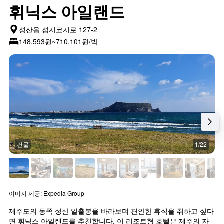
휘닉스 아일랜드
성산읍 섭지코지로 127-2
148,593원~710,101원/박
건물
1/22
이미지 제공: Expedia Group
제주도의 동쪽 성산 일출봉을 바라보며 편안한 휴식을 취하고 싶다
면 휘닉스 아일랜드를 추천합니다. 이 리조트형 호텔은 제주의 자