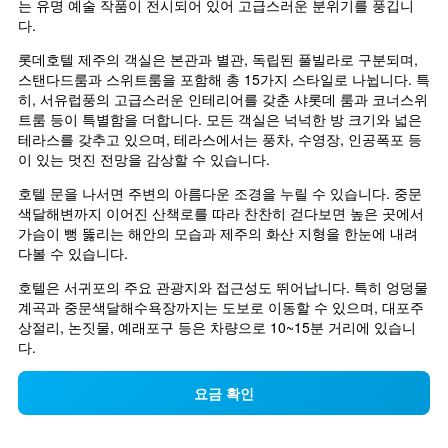
는 유명 예술 작품이 전시되어 있어 고급스러운 분위기를 풍깁니
요
표
다.
금
시
을
하
롯데호텔 제주의 객실은 본관과 별관, 독립된 풀빌라로 구분되며, 
표
는
스탠다드룸과 스위트룸을 포함해 총 15가지 스타일로 나뉩니다. 특
시
1
히, 서유럽풍의 고급스러운 인테리어를 갖춘 샤롯데 룸과 코너스위
하
개
트룸 등이 특별함을 더합니다. 모든 객실은 넉넉한 방 크기와 넓은 
는
의
테라스를 갖추고 있으며, 테라스에서는 풍차, 수영장, 인공폭포 등
1
Y
이 있는 멋진 전망을 감상할 수 있습니다.
개
축
의
이
호텔 문을 나서면 주변의 아름다운 조경을 누릴 수 있습니다. 중문
Y
있
색달해변까지 이어진 산책로를 따라 찬찬히 걷다보면 높은 곳에서 
축
습
가슴이 뻥 뚫리는 해안의 모습과 제주의 화산 지형을 한눈에 내려
이
니
다볼 수 있습니다.
있
다.
습
호텔은 서귀포의 주요 관광지와 접근성도 뛰어납니다. 특히 엉덩물
니
계곡과 중문색달해수욕장까지는 도보로 이동할 수 있으며, 대포주
다.
상절리, 논짓물, 예래포구 등은 차량으로 10~15분 거리에 있습니
다.
요금 확인