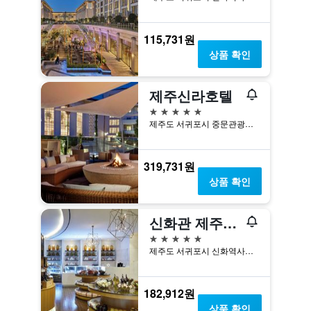
115,731원
상품 확인
제주신라호텔
5성급
제주도 서귀포시 중문관광로 72번길 75
319,731원
상품 확인
신화관 제주신화월드 호텔 앤 리조트
5성급
제주도 서귀포시 신화역사로 304번길 38
182,912원
상품 확인