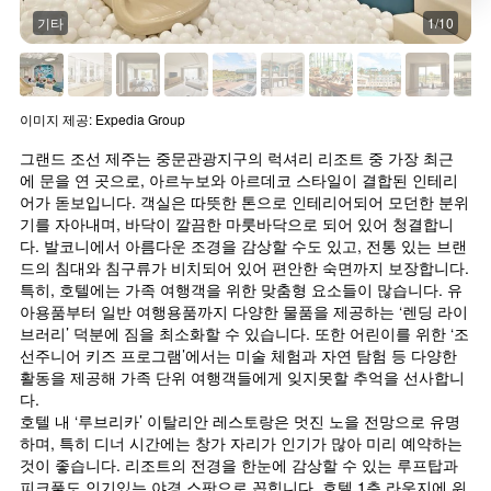
기타
1/10
이미지 제공: Expedia Group
그랜드 조선 제주는 중문관광지구의 럭셔리 리조트 중 가장 최근
에 문을 연 곳으로, 아르누보와 아르데코 스타일이 결합된 인테리
어가 돋보입니다. 객실은 따뜻한 톤으로 인테리어되어 모던한 분위
기를 자아내며, 바닥이 깔끔한 마룻바닥으로 되어 있어 청결합니
다. 발코니에서 아름다운 조경을 감상할 수도 있고, 전통 있는 브랜
드의 침대와 침구류가 비치되어 있어 편안한 숙면까지 보장합니다.
특히, 호텔에는 가족 여행객을 위한 맞춤형 요소들이 많습니다. 유
아용품부터 일반 여행용품까지 다양한 물품을 제공하는 ‘렌딩 라이
브러리’ 덕분에 짐을 최소화할 수 있습니다. 또한 어린이를 위한 ‘조
선주니어 키즈 프로그램’에서는 미술 체험과 자연 탐험 등 다양한 
활동을 제공해 가족 단위 여행객들에게 잊지못할 추억을 선사합니
다.
호텔 내 ‘루브리카’ 이탈리안 레스토랑은 멋진 노을 전망으로 유명
하며, 특히 디너 시간에는 창가 자리가 인기가 많아 미리 예약하는 
것이 좋습니다. 리조트의 전경을 한눈에 감상할 수 있는 루프탑과 
피크풀도 인기있는 야경 스팟으로 꼽힙니다. 호텔 1층 라운지에 위