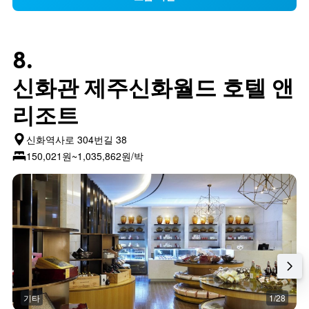
8.
신화관 제주신화월드 호텔 앤
리조트
신화역사로 304번길 38
150,021원~1,035,862원/박
기타
1/28