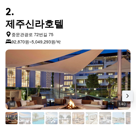
2.
제주신라호텔
중문관광로 72번길 75
92,870원~5,049,293원/박
바
1/40