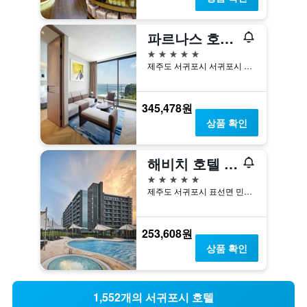
파르나스 호텔 제주
5성급
제주도 서귀포시 서귀포시 중문관광로 72번길 100
345,478원
상품 확인
해비치 호텔 & 리조트
5성급
제주도 서귀포시 표선면 민속해안로 537
253,608원
상품 확인
1,552개의 서귀포시 호텔