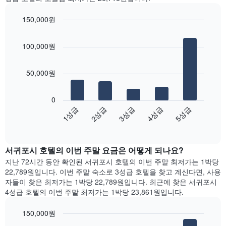
을
객
표
실
150,000원
시
평
하
Bar
균
Chart
는
graphic.
chart
요
100,000원
with
1
금
5
개
을
bars.
의
표
50,000원
X
시
다
축
합
음
이
니
0
차
있
다.
3성급
4성급
5성급
1성급
2성급
트
습
차
End
는
니
of
트
지
interactive
다.
에
난
chart
차
는
서귀포시 호텔의 이번 주말 요금은 어떻게 되나요?
3
트
요
일
지난 72시간 동안 확인된 서귀포시 호텔의 이번 주말 최저가는 1박당
에
일
간
22,789원입니다. 이번 주말 숙소로 3성급 호텔을 찾고 계신다면, 사용
는
을
찾
자들이 찾은 최저가는 1박당 22,789원입니다. 최근에 찾은 서귀포시
객
표
아
4성급 호텔의 이번 주말 최저가는 1박당 23,861원입니다.
실
시
본
의
하
오
평
150,000원
는
늘
균
1
Bar
Chart