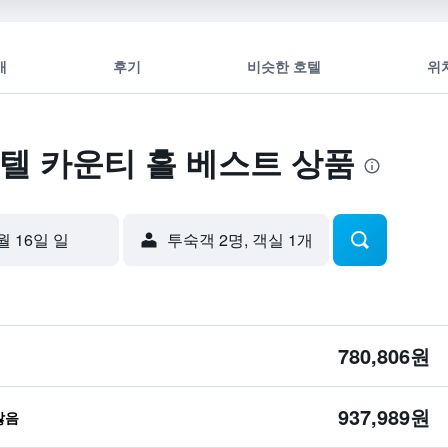
개
후기
비슷한 호텔
위
텔 카운티 홀 베스트 상품
월 16일 일
​투숙객 2​명, ​객실 1개
780,806원
937,989원
않음