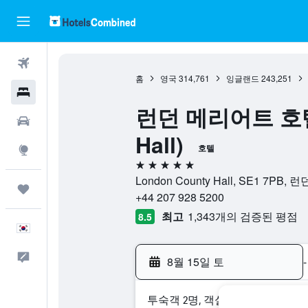
항공권
홈
영국
314,761
잉글랜드
243,251
호텔
런던 메리어트 호텔 카
렌터카
Hall)
호텔
둘러보기
5성급
London County Hall, SE1 7PB,
마이트립
+44 207 928 5200
최고
1,343개의 검증된 평점
8.5
한국어
피드백
8월 15일 토
-
​투숙객 2​명, ​객실 1개