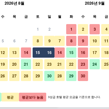
2026년 8월
2026년 9월
색
수
목
금
토
일
월
화
수
목
금
1
2
1
2
3
4
요금
5
6
7
8
9
7
8
9
10
11
라운지
박당 총액
12
13
14
15
16
14
15
16
17
18
7,019원
바로 예약
19
20
21
22
23
21
22
23
24
25
26
27
28
29
30
28
29
30
런던 메리어트 호텔 카운티 홀 사
7,560원
바로 예약
8,875원
바로 예약
평균
평균보다 높음
3성급 호텔 평균 요금을 기준으로 합니다.
64개 ​더 ​보기