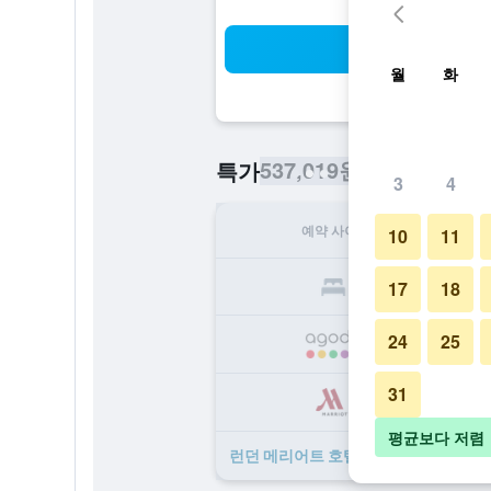
검
월
화
537,019원
특가
/
​최저가 1박당 
3
4
예약 사이트
1
10
11
53
17
18
24
25
61
31
62
평균보다 저렴
런던 메리어트 호텔 카운티 홀 ​특가 ​상품 