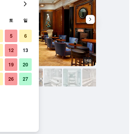
토
일
5
6
12
13
1/60
야외뷰
19
20
26
27
진