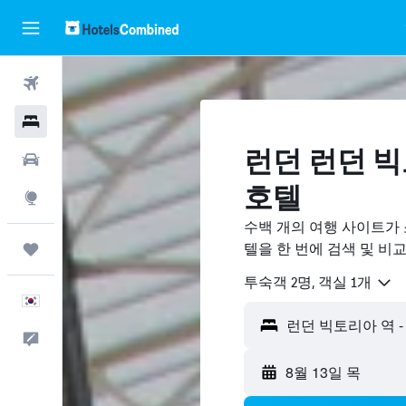
항공권
호텔
런던 런던 빅
렌터카
호텔
둘러보기
수백 개의 여행 사이트가
텔을 한 번에 검색 및 비
마이트립
​투숙객 2​명, ​객실 1개
한국어
런던 빅토리아 역 -
피드백
8월 13일 목