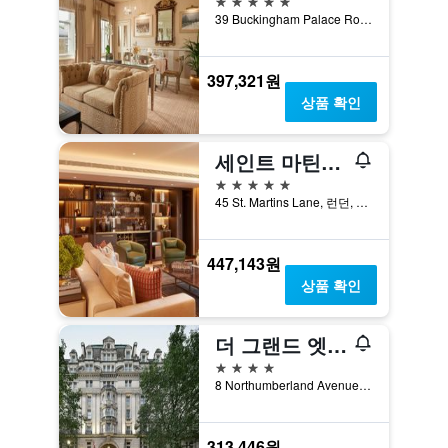
39 Buckingham Palace Road, 런던, 영국
397,321원
상품 확인
세인트 마틴스 레인 런던, 모건스 오리지널스 호텔
5성급
45 St. Martins Lane, 런던, 영국
447,143원
상품 확인
더 그랜드 엣 트라팔가르 스퀘어
4성급
8 Northumberland Avenue, 런던, 영국
313,446원