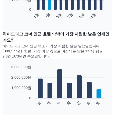
bars.
0
다
1월
3월
5월
7월
9월
11월
음
End
of
차
interactive
트
chart
는
하이드파크 코너 인근 호텔 숙박이 가장 저렴한 날은 언제인
월
가요?
별
하이드파크 코너 인근 숙소가 가장 저렴한 날은 일요일입니다
객
(908,177원). 한편, 가장 비쌀 것으로 예상되는 날은 1박당 평균
실
2,824,373원​인 수요일입니다.
평
균
3,000,000원
요
금
Bar
Chart
graphic.
을
2,000,000원
chart
with
표
7
시
1,000,000원
bars.
합
니
0
다
다.
금
토
일
월
화
수
목
음
End
차
of
차
트
interactive
트
chart