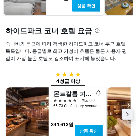
금
상품 확인
을
표
시
하
하이드파크 코너 호텔 요금
는
1
숙박비와 등급에 따라 검색한 하이드파크 코너 부근 호텔
개
의
목록입니다. 등급별로 최고 가성비 호텔은 물론 사용자 평
Y
점이 가장 높은 호텔도 강조하여 표시해 놓았습니다.
축
이
있
4성급
습
4성급 이상
니
다.
몬트칼름 피카딜리 타운하우스, 런던 웨스트 엔드
5성급
최고 8.8
65-73 Shaftesbury Avenue, 런던, 영국
344,613원
상품 확인