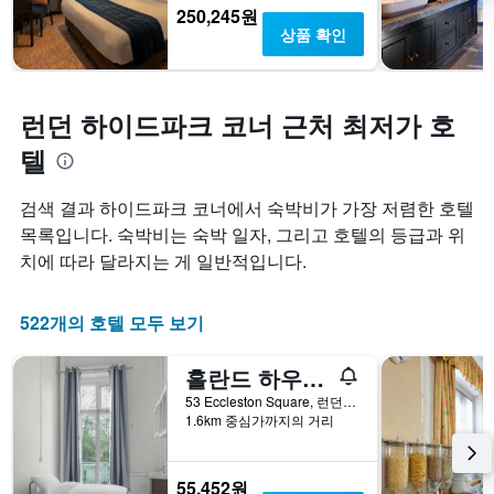
표
의
250,245원
시
평
상품 확인
하
균
는
요
1
금
개
런던 하이드파크 코너 근처 최저가 호
을
의
표
X
텔
시
축
하
이
는
검색 결과 하이드파크 코너에서 숙박비가 가장 저렴한 호텔
있
1
목록입니다. 숙박비는 숙박 일자, 그리고 호텔의 등급과 위
습
개
니
치에 따라 달라지는 게 일반적입니다.
의
다.
Y
차
축
트
522개의 호텔 모두 보기
이
에
있
는
습
홀란드 하우스 - 호스텔
객
니
실
53 Eccleston Square, 런던, 영국
다.
1.6km 중심가까지의 거리
의
평
균
요
55,452원