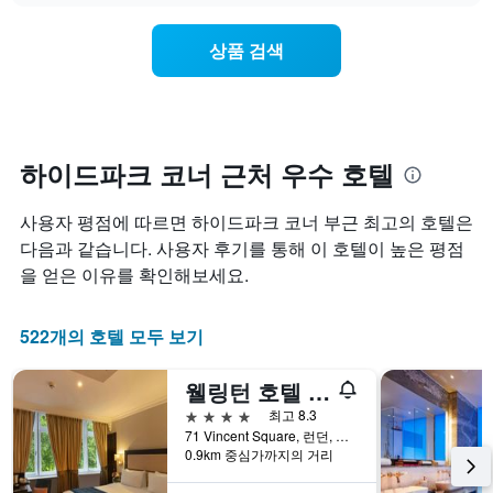
에
는
는
요
월
상품 검색
일
을
별
표
객
시
실
하
평
는
균
하이드파크 코너 근처 우수 호텔
1
요
개
금
의
사용자 평점에 따르면 하이드파크 코너 부근 최고의 호텔은
을
X
표
다음과 같습니다. 사용자 후기를 통해 이 호텔이 높은 평점
축
시
을 얻은 이유를 확인해보세요.
이
합
있
니
습
다.
522개의 호텔 모두 보기
니
차
다.
트
차
웰링턴 호텔 바이 블루 오키드
에
트
는
4성급
최고 8.3
에
요
71 Vincent Square, 런던, 영국
는
일
0.9km 중심가까지의 거리
객
을
실