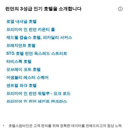
런던​의 3​성급 인기 호텔을 소개합니다
로열 내셔널 호텔
프리미어 인 런던 카운티 홀
제드웰 캡슐스 호텔, 피카딜리 서커스
프레지던트 호텔
STG 호텔 런던 옥스퍼드 스트리트
타비스톡 호텔
모브레이 코트 호텔
어셈블리 레스터 스퀘어
센트럴 파크 호텔
프리미어 인 런던 워털루 - 요크 로드
프리미어 인 런던 세인트 판크라스
포인트 A 호텔 런던 킹스 크로스 - 세인트 판크라스
프리미어 인 런던 킹스 크로스
킹스 크로스 인 호텔
*
호텔스컴바인은 고객 편의를 위해 정확한 데이터를 전해드리고자 항상 노력