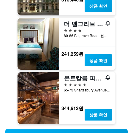
상품 확인
더 벨그라브 호텔
4성급
80-86 Belgrave Road, 런던, 영국
241,259원
상품 확인
몬트칼름 피카딜리 타운하우스, 런던 웨스트 엔드
5성급
65-73 Shaftesbury Avenue, 런던, 영국
344,613원
상품 확인