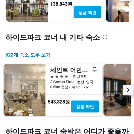
138,843원
상품 확인
하이드파크 코너 내 기타 숙소
522개 숙소 모두 보기
세인트 어민스 호텔 - 오토그래프 컬렉션
4성급
최고 9.0
2 Caxton Street, 런던, 영국
0.6km 중심가까지의 거리
543,828원
상품 확인
하이드파크 코너 숙박은 어디가 좋을까