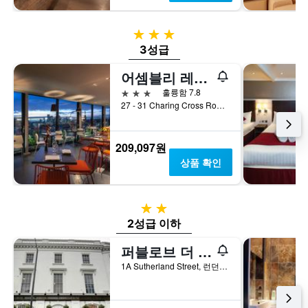
3성급
3성급
어셈블리 레스터 스퀘어
3성급
훌륭함 7.8
27 - 31 Charing Cross Road, 런던, 영국
209,097원
상품 확인
2성급
2성급 이하
퍼블로브 더 화이트 페리, 빅토리아 - 호스텔
1A Sutherland Street, 런던, 영국