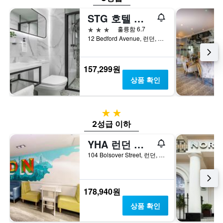
STG 호텔 런던 옥스퍼드 스트리트
3성급
훌륭함 6.7
12 Bedford Avenue, 런던, 영국
157,299원
상품 확인
2성급
2성급 이하
YHA 런던 센트럴
104 Bolsover Street, 런던, 영국
178,940원
상품 확인