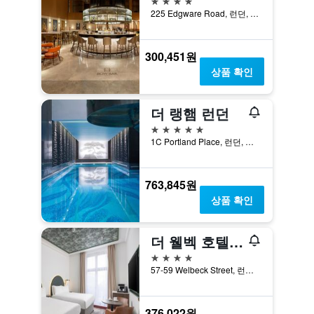
225 Edgware Road, 런던, 영국
300,451원
상품 확인
더 랭햄 런던
5성급
1C Portland Place, 런던, 영국
763,845원
상품 확인
더 웰벡 호텔, 바이 IHG
4성급
57-59 Welbeck Street, 런던, 영국
376,022원