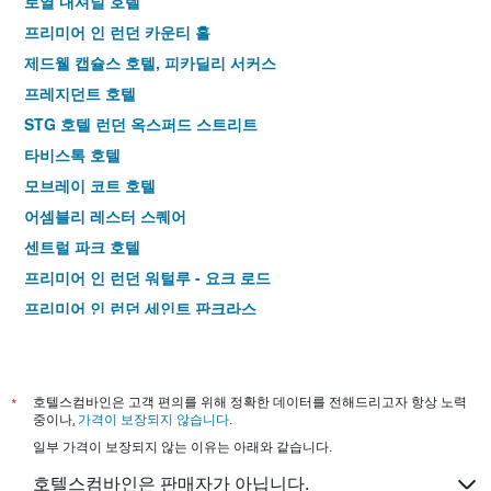
로열 내셔널 호텔
프리미어 인 런던 카운티 홀
제드웰 캡슐스 호텔, 피카딜리 서커스
프레지던트 호텔
STG 호텔 런던 옥스퍼드 스트리트
타비스톡 호텔
모브레이 코트 호텔
어셈블리 레스터 스퀘어
센트럴 파크 호텔
프리미어 인 런던 워털루 - 요크 로드
프리미어 인 런던 세인트 판크라스
포인트 A 호텔 런던 킹스 크로스 - 세인트 판크라스
프리미어 인 런던 킹스 크로스
킹스 크로스 인 호텔
*
호텔스컴바인은 고객 편의를 위해 정확한 데이터를 전해드리고자 항상 노력
중이나,
가격이 보장되지 않습니다
.
제너레이터 런던
일부 가격이 보장되지 않는 이유는 아래와 같습니다.
크레스트필드 호텔
호텔스컴바인은 판매자가 아닙니다.