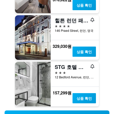
상품 확인
힐튼 런던 패딩턴
4성급
146 Praed Street, 런던, 영국
329,030원
상품 확인
STG 호텔 런던 옥스퍼드 스트리트
3성급
12 Bedford Avenue, 런던, 영국
157,299원
상품 확인