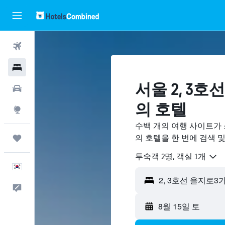
항공권
호텔
서울 2, 3호
렌터카
의 호텔
둘러보기
수백 개의 여행 사이트가 
의 호텔을 한 번에 검색 
마이트립
​투숙객 2​명, ​객실 1개
한국어
피드백
8월 15일 토