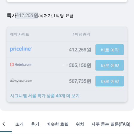
특가
412,259원
/
​최저가 1박당 요금
예약 사이트
1박당 총액
412,259원
바로 예약
505,150원
바로 예약
507,735원
바로 예약
시그니엘 서울 ​특가 ​상품 49개 ​더 ​보기
객실
소개
후기
비슷한 호텔
위치
자주 묻는 질문(FAQ)