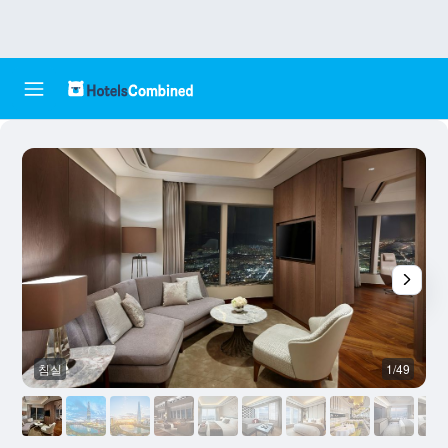
침실
1/49