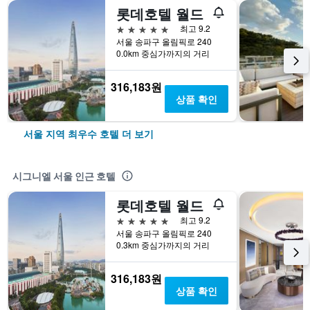
롯데호텔 월드
5성급
최고 9.2
서울 송파구 올림픽로 240
0.0km 중심가까지의 거리
316,183원
상품 확인
서울 지역 최우수 호텔 더 보기
시그니엘 서울 인근 호텔
롯데호텔 월드
5성급
최고 9.2
서울 송파구 올림픽로 240
0.3km 중심가까지의 거리
316,183원
상품 확인