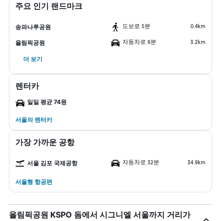
주요 인기 랜드마크
도보로 5분
0.4km
송파나루공원
자동차로 6분
3.2km
올림픽공원
더 보기
렌터카
일일 평균 74원
서울​의 렌터카
가장 가까운 공항
자동차로 32분
34.9km
서울 김포 국제공항
서울행 항공편
올림픽공원 KSPO 돔에서 시그니엘 서울까지 거리가