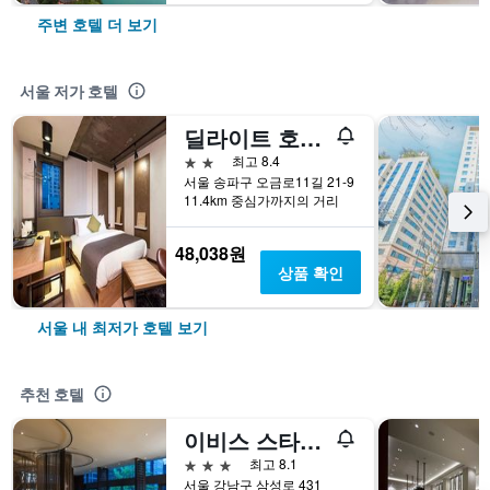
주변 호텔 더 보기
서울 저가 호텔
딜라이트 호텔 잠실
2성급
최고 8.4
서울 송파구 오금로11길 21-9
11.4km 중심가까지의 거리
48,038원
상품 확인
서울 내 최저가 호텔 보기
추천 호텔
이비스 스타일 앰배서더 서울 강남
3성급
최고 8.1
서울 강남구 삼성로 431