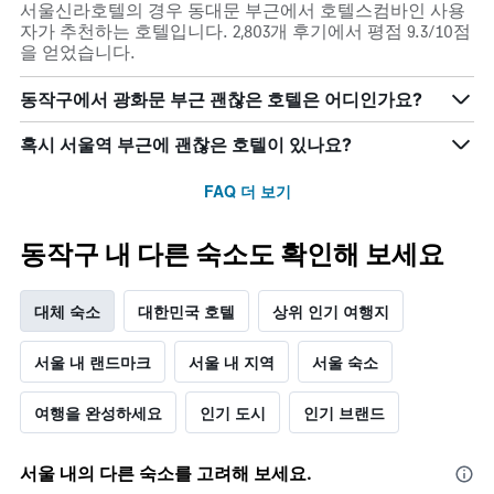
서울신라호텔의 경우 동대문 부근에서 호텔스컴바인 사용
X
다.
이
자가 추천하는 호텔입니다. 2,803개 후기에서 평점 9.3/10점
축
차
어
을 얻었습니다.
이
트
떻
있
에
게
습
동작구에서 광화문 부근 괜찮은 호텔은 어디인가요?
는
변
니
성
하
다.
급
는
혹시 서울역 부근에 괜찮은 호텔이 있나요?
차
별
지
트
로
보
FAQ 더 보기
에
호
여
는
텔
줍
지
카
니
동작구 내 다른 숙소도 확인해 보세요
난
테
다.
3
고
차
일
리
트
대체 숙소
대한민국 호텔
상위 인기 여행지
간
를
에
찾
표
는
서울 내 랜드마크
서울 내 지역
서울 숙소
아
시
투
본
하
숙
오
여행을 완성하세요
인기 도시
인기 브랜드
는
일
늘
1
며
밤
개
칠
객
서울 내의 다른 숙소를 고려해 보세요.
의
전
실