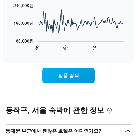
니
주
with
을
240,000원
다.
말
90
표
차
객
data
시
트
points.
실
하
160,000원
에
의
는
는
평
다
1
성
균
음
개
80,000원
급
가
차
의
90
60
30
별
격
트
End
Y
로
of
을
는
축
interactive
호
다
숙
chart
이
텔
음
박
있
카
기
일
습
상품 검색
테
준
에
니
고
으
가
다.
리
로
까
를
집
워
표
계
질
시
하
수
동작구, 서울 숙박에 관한 정보
하
여
록
는
표
객
1
시
실
개
합
요
동대문 부근에서 괜찮은 호텔은 어디인가요?
의
니
금