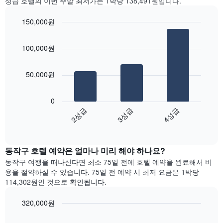
성급 호텔의 이번 주말 최저가는 1박당 138,491원입니다.
실
시
본
의
하
오
평
150,000원
는
늘
균
1
Bar
Chart
밤
요
graphic.
chart
개
객
100,000원
금
with
의
실
3
을
X
의
bars.
표
축
평
50,000원
시
이
균
다
하
있
가
음
는
습
0
격
차
1
니
2성급
3성급
4성급
을
트
개
다.
성
End
는
의
차
of
급
지
Y
interactive
트
별
난
chart
축
에
로
동작구​ 호텔 예약은 얼마나 미리 해야 하나요?
3
이
는
집
일
있
동작구 여행을 떠나신다면 최소 75일 전에 호텔 예약을 완료해서 비
객
계
간
습
용을 절약하실 수 있습니다. 75일 전 예약 시 최저 요금은 1박당
실
하
찾
니
114,302원인 것으로 확인됩니다.
의
여
아
다.
평
표
본
균
320,000원
시
이
요
Line
합
Chart
번
금
graphic.
chart