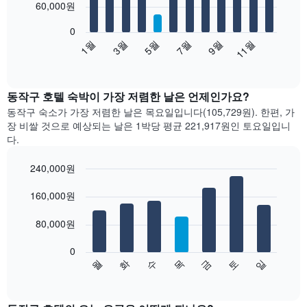
12
60,000원
bars.
0
다
1월
3월
5월
7월
9월
11월
음
End
of
차
interactive
트
chart
는
동작구 호텔 숙박이 가장 저렴한 날은 언제인가요?
월
동작구 숙소가 가장 저렴한 날은 목요일입니다(105,729원). 한편, 가
별
장 비쌀 것으로 예상되는 날은 1박당 평균 221,917원​인 토요일입니
객
다.
실
평
240,000원
균
Bar
요
Chart
graphic.
160,000원
chart
금
with
을
7
80,000원
표
bars.
시
합
0
다
수
화
월
일
토
금
목
니
음
End
다.
of
차
interactive
차
트
chart
트
는