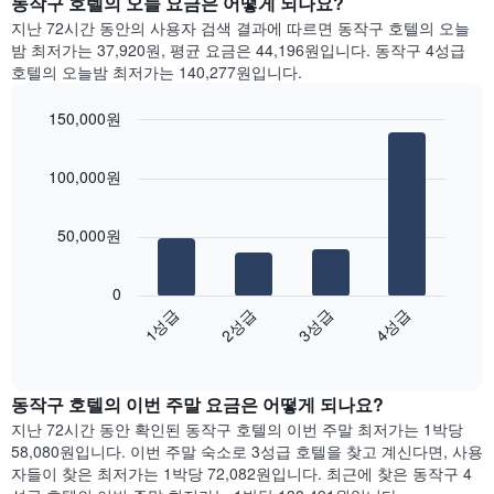
동작구 호텔의 오늘 요금은 어떻게 되나요?
에
요
지난 72시간 동안의 사용자 검색 결과에 따르면 동작구 호텔의 오늘
는
일
밤 최저가는 37,920원, 평균 요금은 44,196원입니다. 동작구 4성급
월
별
호텔의 오늘밤 최저가는 140,277원입니다.
을
객
표
실
150,000원
시
평
하
Bar
균
Chart
는
graphic.
chart
요
100,000원
with
1
금
4
개
을
bars.
의
표
50,000원
X
시
다
축
합
음
이
니
0
차
있
다.
1성급
2성급
3성급
4성급
트
습
차
End
는
니
of
트
지
interactive
다.
에
난
chart
차
는
동작구 호텔의 이번 주말 요금은 어떻게 되나요?
3
트
요
일
지난 72시간 동안 확인된 동작구 호텔의 이번 주말 최저가는 1박당
에
일
간
58,080원입니다. 이번 주말 숙소로 3성급 호텔을 찾고 계신다면, 사용
는
을
찾
자들이 찾은 최저가는 1박당 72,082원입니다. 최근에 찾은 동작구 4
객
표
아