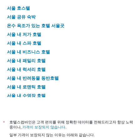
X
인
의
축
지
서울 호스텔
평
이
를
서울 공유 숙박
균
있
표
가
습
시
온수 욕조가 있는 호텔 서울​곳
격
니
하
서울 내 저가 호텔
을
다.
는
표
차
1
서울 내 스파 호텔
시
트
개
서울 내 비즈니스 호텔
하
에
의
는
서울 내 패밀리 호텔
는
X
1
지
축
서울 내 럭셔리 호텔
개
난
이
의
서울 내 반려동물 동반호텔
3
있
Y
일
습
서울 내 로맨틱 호텔
축
간
니
이
서울 내 수영장 호텔
찾
다.
있
아
차
무료 주차 가능한 서울 호텔
습
본
트
니
서울 내 디자인 호텔
이
에
다.
번
는
서울 김포 국제공항 근처 호텔
*
호텔스컴바인은 고객 편의를 위해 정확한 데이터를 전해드리고자 항상 노력
주
객
중이나,
가격이 보장되지 않습니다
.
서울​의 4​성급 호텔
말
실
일부 가격이 보장되지 않는 이유는 아래와 같습니다.
객
평
서울​의 5​성급 호텔