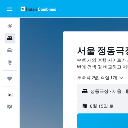
항공권
호텔
서울 정동극장
렌터카
수백 개의 여행 사이트가
둘러보기
번에 검색 및 비교하고 
​투숙객 2​명, ​객실 1개
마이트립
한국어
8월 15일 토
피드백