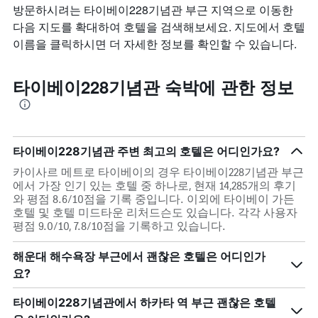
방문하시려는 타이베이228기념관 부근 지역으로 이동한
다음 지도를 확대하여 호텔을 검색해보세요. 지도에서 호텔
이름을 클릭하시면 더 자세한 정보를 확인할 수 있습니다.
타이베이228기념관 숙박에 관한 정보
타이베이228기념관 주변 최고의 호텔은 어디인가요?
카이사르 메트로 타이베이의 경우 타이베이228기념관 부근
에서 가장 인기 있는 호텔 중 하나로, 현재 14,285개의 후기
와 평점 8.6/10점을 기록 중입니다. 이외에 타이베이 가든
호텔 및 호텔 미드타운 리처드슨도 있습니다. 각각 사용자
평점 9.0/10, 7.8/10점을 기록하고 있습니다.
해운대 해수욕장 부근에서 괜찮은 호텔은 어디인가
요?
타이베이228기념관에서 하카타 역 부근 괜찮은 호텔