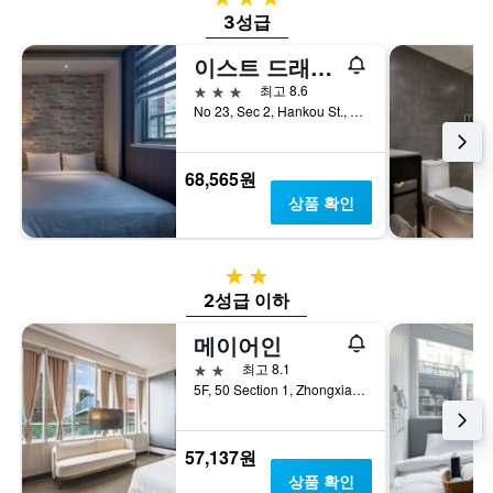
3성급
이스트 드래곤 호텔
3성급
최고 8.6
No 23, Sec 2, Hankou St., 타이베이, 대만
68,565원
상품 확인
2성급
2성급 이하
메이어인
2성급
최고 8.1
5F, 50 Section 1, Zhongxiao West Road, 타이베이, 대만
57,137원
상품 확인