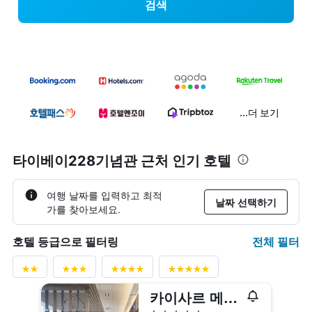
검색
...더 보기
타이베이228기념관 근처 인기 호텔
여행 날짜를 입력하고 최적
날짜 선택하기
가를 찾아보세요.
전체 필터
호텔 등급으로 필터링
카이사르 메트로 타이베이
5성급