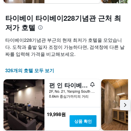
타이베이 타이베이228기념관 근처 최
저가 호텔
타이베이228기념관 부근의 현재 최저가 호텔을 모았습니
다. 도착과 출발 일자 조정이 가능하다면, 검색창에 다른 날
짜를 입력해 가격을 비교해보세요.
326개의 호텔 모두 보기
펀 인 타이베이 호스텔
2F, No. 21, Yanping South Road, 타이베이, 대만
0.6km 중심가까지의 거리
19,998원
상품 확인