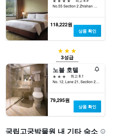
4성급
최고 8.9
No.55 Section 2 Zhishan Road, 타이베이, 대만
118,222원
상품 확인
3성급
3성급
노블 호텔
3성급
최고 8.1
No. 12, Lane 21, Section 2, Zhong Cheng Road, 타이베이, 대만
79,295원
상품 확인
국립고궁박물원 내 기타 숙소