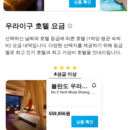
상품 확인
균
차
요
트
금
에
을
는
우라이구 호텔 요금
표
투
시
숙
하
일
선택하신 날짜와 호텔 등급에 따른 호텔 (1박당 평균 숙박
는
며
비) 요금 내역입니다. ​다양한 선택지를 제공하기 위해 등급
1
칠
별로 최고 인기 호텔과 최고 가성비 호텔​을 안내드립니다.
개
전
의
인
Y
지
4성급
축
를
4성급 이상
이
표
있
시
볼란도 우라이 스프링 스파 & 리조트
습
하
니
는
No 3 Yanti Wulai Shiang, 우라이구, 대만
다.
1
개
의
559,956원
X
축
상품 확인
이