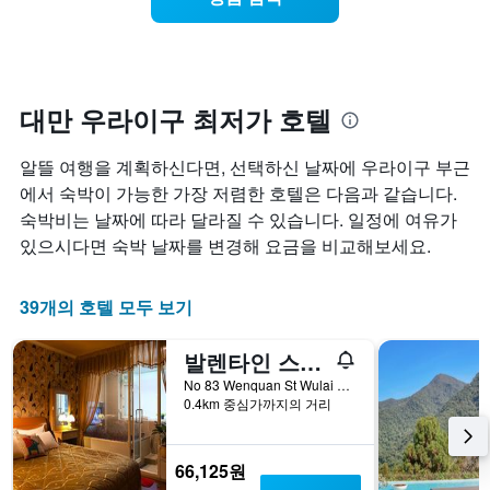
일
에
는
을
가
객
표
까
실
시
워
의
하
질
평
는
수
대만 우라이구 최저가 호텔
균
1
록
요
개
객
금
알뜰 여행을 계획하신다면, 선택하신 날짜에 우라이구 부근
의
실
을
X
요
에서 숙박이 가능한 가장 저렴한 호텔은 다음과 같습니다.
표
축
금
숙박비는 날짜에 따라 달라질 수 있습니다. 일정에 여유가
시
이
이
하
있으시다면 숙박 날짜를 변경해 요금을 비교해보세요.
있
어
는
습
떻
1
니
게
39개의 호텔 모두 보기
개
다.
변
의
차
하
Y
트
발렌타인 스파 어코모데이션 - 뉴 타이베이 시티 No.052
는
축
에
지
No 83 Wenquan St Wulai Dist New Taipei City 233 Ta, 우라이구, 대만
이
는
보
0.4km 중심가까지의 거리
있
객
여
습
실
줍
니
의
니
66,125원
다.
평
다.