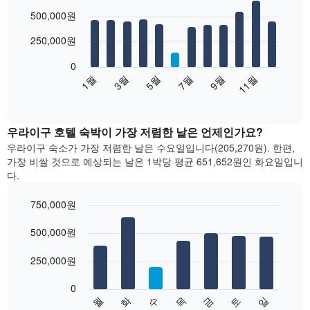
Bar
Chart
500,000원
graphic.
chart
with
12
250,000원
bars.
0
다
1월
3월
5월
7월
9월
11월
음
End
of
차
interactive
트
chart
는
우라이구 호텔 숙박이 가장 저렴한 날은 언제인가요?
월
우라이구 숙소가 가장 저렴한 날은 수요일입니다(205,270원). 한편,
별
가장 비쌀 것으로 예상되는 날은 1박당 평균 651,652원​인 화요일입니
객
다.
실
평
750,000원
균
Bar
요
Chart
graphic.
500,000원
chart
금
with
을
7
250,000원
표
bars.
시
합
0
다
수
화
월
일
토
금
목
니
음
End