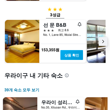
있
습
3성급
니
다.
3성급
차
트
선 문 B&B
에
3성급
최고 8.6
는
No. 1, Lane 85, Wulai Street, 우라이구, 대만
객
실
평
153,355원
균
상품 확인
요
금
을
표
우라이구 내 기타 숙소
시
하
는
1
39개 숙소 모두 보기
개
의
우라이 성리우 스프링 리조트
Y
축
No.35, Xiluoan Rd., 우라이구, 대만