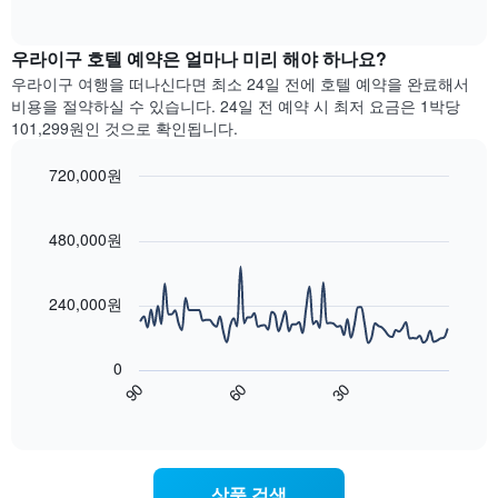
다.
of
차
interactive
차
트
chart
트
는
우라이구​ 호텔 예약은 얼마나 미리 해야 하나요?
에
요
우라이구 여행을 떠나신다면 최소 24일 전에 호텔 예약을 완료해서
는
일
비용을 절약하실 수 있습니다. 24일 전 예약 시 최저 요금은 1박당
월
별
101,299원인 것으로 확인됩니다.
을
객
표
실
720,000원
시
평
하
Line
균
Chart
는
graphic.
chart
요
with
1
480,000원
금
90
개
을
data
의
표
points.
X
240,000원
시
축
합
다
이
니
음
있
0
다.
차
습
90
60
30
차
트
End
니
of
트
는
interactive
다.
에
숙
chart
차
는
박
트
요
일
에
상품 검색