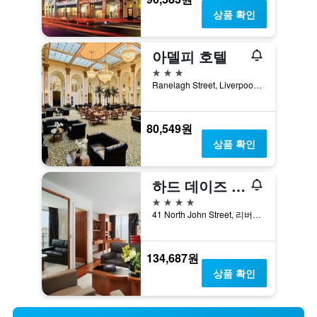
상품 확인
아델피 호텔
3성급
Ranelagh Street, Liverpool L3 5UL, 리버풀, 영국
80,549원
상품 확인
하드 데이즈 나이트 호텔 리버풀
4성급
41 North John Street, 리버풀, 영국
134,687원
상품 확인