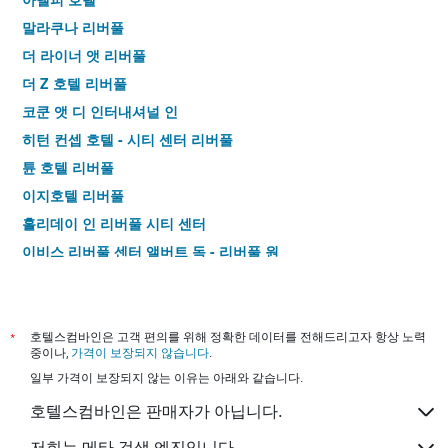
말라쿠나 리버풀
더 라이너 앳 리버풀
더 Z 호텔 리버풀
코쿤 앳 디 인터내셔널 인
히턴 컨셉 호텔 - 시티 센터 리버풀
튠 호텔 리버풀
이지호텔 리버풀
홀리데이 인 리버풀 시티 센터
이비스 리버풀 센터 앨버트 독 - 리버풀 원
트래블로지 리버풀 센트럴 더 스트랜드
프린트워크스 호텔
트래블로지 리버풀 센트럴 익스체인지 스트리트 호텔
*
호텔스컴바인은 고객 편의를 위해 정확한 데이터를 전해드리고자 항상 노력
중이나,
가격이 보장되지 않습니다
.
비치 마운트 호텔 - 무료 주차
일부 가격이 보장되지 않는 이유는 아래와 같습니다.
햄튼 바이 힐튼 리버풀 시티 센터
호텔스컴바인은 판매자가 아닙니다.
트래블로지 리버풀 스톤데일 파크
리버풀 게이트웨이 인
저희는 메타 검색 엔진입니다.