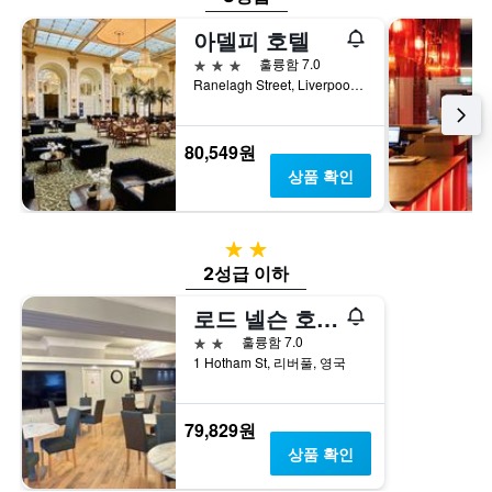
아델피 호텔
3성급
훌륭함 7.0
Ranelagh Street, Liverpool L3 5UL, 리버풀, 영국
80,549원
상품 확인
2성급
2성급 이하
로드 넬슨 호텔 – 라임 스트리트 역 리버풀, 컴퍼스 호스피탈리티
2성급
훌륭함 7.0
1 Hotham St, 리버풀, 영국
79,829원
상품 확인