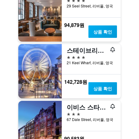
29 Seel Street, 리버풀, 영국
94,879원
상품 확인
스테이브리지 스위트 리버풀 바이 IHG
4성급
21 Keel Wharf, 리버풀, 영국
142,728원
상품 확인
이비스 스타일즈 리버풀 센터 데일 스트리트
3성급
67 Dale Street, 리버풀, 영국
90,583원