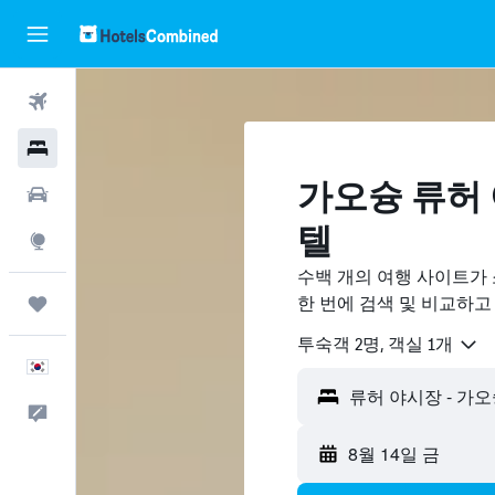
항공권
호텔
가오슝 류허 
렌터카
텔
둘러보기
수백 개의 여행 사이트가
한 번에 검색 및 비교하고
마이트립
​투숙객 2​명, ​객실 1개
한국어
피드백
8월 14일 금