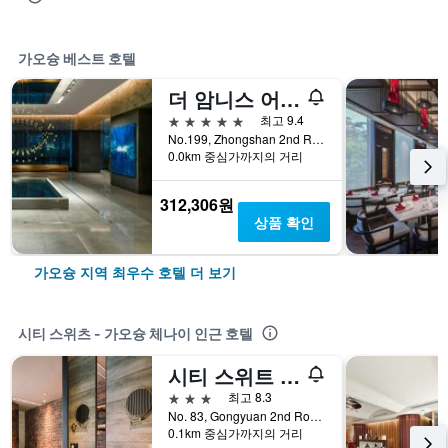
가오슝 베스트 호텔
더 암니스 어 럭셔리 컬렉션 호텔 가오슝
5성급
최고 9.4
No.199, Zhongshan 2nd Rd, Qianzhen Dist., 가오슝, 대만
0.0km 중심가까지의 거리
312,306원
상품 확인
가오슝 지역 최우수 호텔 더 보기
시티 스위츠 - 가오슝 체나이 인근 호텔
시티 스위트 - 가오슝 피어2
3성급
최고 8.3
No. 83, Gongyuan 2nd Road, 가오슝, 대만
0.1km 중심가까지의 거리