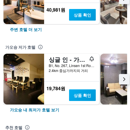
40,981원
상품 확인
주변 호텔 더 보기
가오슝 저가 호텔
싱글 인 - 가오슝 린센
B1, No. 267, Linsen 1st Road, 가오슝, 대만
2.4km 중심가까지의 거리
19,784원
상품 확인
가오슝 내 최저가 호텔 보기
추천 호텔