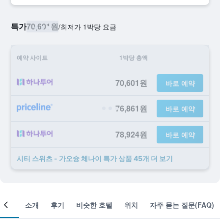
특가
70,601원
/
​최저가 1박당 요금
예약 사이트
1박당 총액
70,601원
바로 예약
76,861원
바로 예약
78,924원
바로 예약
시티 스위츠 - 가오슝 체나이 ​특가 ​상품 45개 ​더 ​보기
객실
소개
후기
비슷한 호텔
위치
자주 묻는 질문(FAQ)