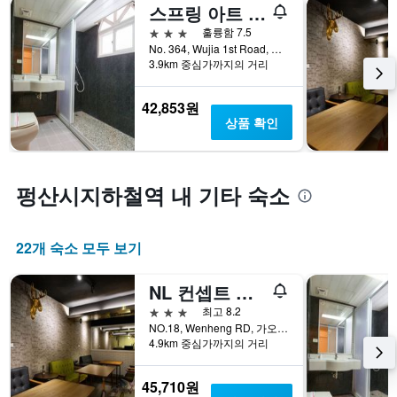
스프링 아트 호텔
3성급
훌륭함 7.5
No. 364, Wujia 1st Road, 가오슝, 대만
3.9km 중심가까지의 거리
42,853원
상품 확인
펑산시지하철역 내 기타 숙소
22개 숙소 모두 보기
NL 컨셉트 호텔
3성급
최고 8.2
NO.18, Wenheng RD, 가오슝, 대만
4.9km 중심가까지의 거리
45,710원