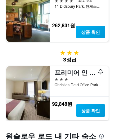
4성급
최고 9.3
11 Didsbury Park, 맨체스터, 영국
262,831원
상품 확인
3성급
3성급
프리미어 인 맨체스터 웨스트 디즈버리
3성급
Christies Field Office Park Derwent Ave, 맨체스터, 영국
92,848원
상품 확인
윔슬로우 로드 내 기타 숙소