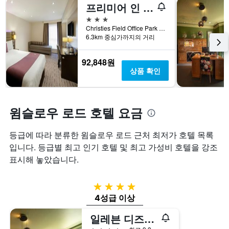
프리미어 인 맨체스터 웨스트 디즈버리
3성급
Christies Field Office Park Derwent Ave, 맨체스터, 영국
6.3km 중심가까지의 거리
92,848원
상품 확인
윔슬로우 로드 호텔 요금
등급에 따라 분류한 윔슬로우 로드 근처 최저가 호텔 목록
입니다. 등급별 최고 인기 호텔 및 최고 가성비 호텔을 강조
표시해 놓았습니다.
4성급
4성급 이상
일레븐 디즈버리 파크