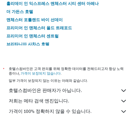
홀리데이 인 익스프레스 맨체스터 시티 센터 아레나
더 가든스 호텔
맨체스터 포틀랜드 바이 선데이
프리미어 인 맨체스터 올드 트래포드
프리미어 인 맨체스터 센트럴
브리타니아 사차스 호텔
옥스 호텔 맨체스터
프리미어 인 맨체스터 시티 - 피카딜리
펜덜럼 호텔
*
호텔스컴바인은 고객 편의를 위해 정확한 데이터를 전해드리고자 항상 노력
중이나,
가격이 보장되지 않습니다
.
프리미어 인 맨체스터 - 아레나/프린트웍스
일부 가격이 보장되지 않는 이유는 아래와 같습니다.
미트레 호텔 맨체스터 시티 센터
호텔스컴바인은 판매자가 아닙니다.
이비스 맨체스터 센터 프린세스 스트리트
노보텔 맨체스터 웨스트
저희는 메타 검색 엔진입니다.
Motel One Manchester-Royal Exchange 모텔 원 맨체스터-로
가격이 100% 정확하지 않을 수 있습니다.
열 익스체인지
홀리데이 인 익스프레스 맨체스터 - 트래퍼드 시티 바이 IHG