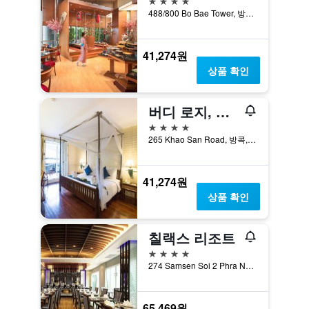
488/800 Bo Bae Tower, 방콕, 태국
41,274원
상품 확인
버디 로지, 카오산 로드
4성급
265 Khao San Road, 방콕, 태국
41,274원
상품 확인
칠랙스 리조트
4성급
274 Samsen Soi 2 Phra Nakhon, 방콕, 태국
65,469원