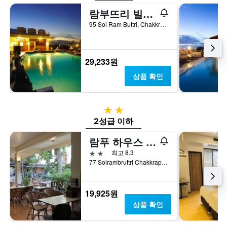
람부뜨리 빌리지 인 & 플라자
95 Soi Ram Buttri, Chakkra Phong Road, Phra Nakorn, 방콕, 태국
29,233원
상품 확인
2성급
2성급 이하
람푸 하우스 방콕
2성급
최고 8.3
77 Soirambruttri Chakkrapong Rd. Chanasongkarm Phranakorn Bangkok, 방콕, 태국
19,925원
상품 확인