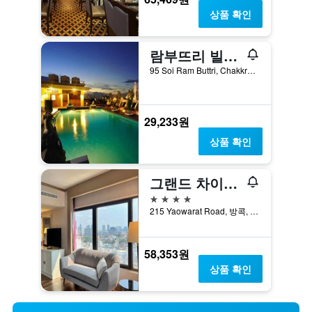
상품 확인
람부뜨리 빌리지 인 & 플라자
95 Soi Ram Buttri, Chakkra Phong Road, Phra Nakorn, 방콕, 태국
29,233원
상품 확인
그랜드 차이나 방콕
4성급
215 Yaowarat Road, 방콕, 태국
58,353원
상품 확인