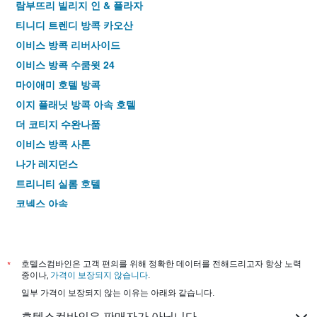
람부뜨리 빌리지 인 & 플라자
티니디 트렌디 방콕 카오산
이비스 방콕 리버사이드
이비스 방콕 수쿰윗 24
마이애미 호텔 방콕
이지 플래닛 방콕 아속 호텔
더 코티지 수완나품
이비스 방콕 사톤
나가 레지던스
트리니티 실롬 호텔
코넥스 아속
시티포인트 호텔
십 카오
카오산 팰리스 호텔
*
호텔스컴바인은 고객 편의를 위해 정확한 데이터를 전해드리고자 항상 노력
중이나,
가격이 보장되지 않습니다
.
그랜드 비즈니스 인
일부 가격이 보장되지 않는 이유는 아래와 같습니다.
D&D 인 카오산
호텔스컴바인은 판매자가 아닙니다.