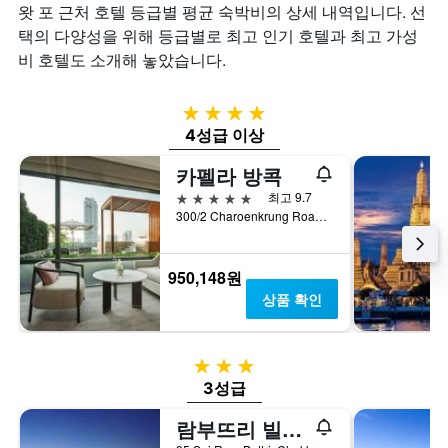
왓 포 근처 호텔 등급별 평균 숙박비의 상세 내역입니다. 선
택의 다양성을 위해 등급별로 최고 인기 호텔과 최고 가성
비 호텔도 소개해 놓았습니다.
4성급
4성급 이상
카펠라 방콕
5성급
최고 9.7
300/2 Charoenkrung Road, 방콕, 태국
950,148원
상품 확인
3성급
3성급
람부뜨리 빌리지 인 & 플라자