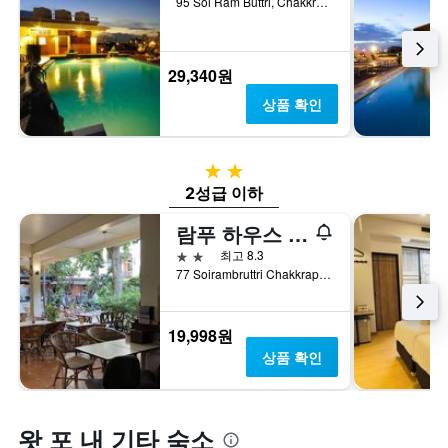
95 Soi Ram Buttri, Chakkra Phong Road, Phra Nakorn, 방콕, 태국
29,340원
상품 확인
2성급
2성급 이하
람푸 하우스 방콕
2성급
최고 8.3
77 Soirambruttri Chakkrapong Rd. Chanasongkarm Phranakorn Bangkok, 방콕, 태국
19,998원
상품 확인
왓 포 내 기타 숙소