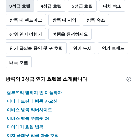
3성급 호텔
4성급 호텔
5성급 호텔
대체 숙소
방콕 내 랜드마크
방콕 내 지역
방콕 숙소
상위 인기 여행지
여행을 완성하세요
인기 급상승 중인 왓 포 호텔
인기 도시
인기 브랜드
태국 호텔
방콕​의 3​성급 인기 호텔을 소개합니다
람부뜨리 빌리지 인 & 플라자
티니디 트렌디 방콕 카오산
이비스 방콕 리버사이드
이비스 방콕 수쿰윗 24
마이애미 호텔 방콕
이지 플래닛 방콕 아속 호텔