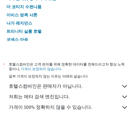
더 코티지 수완나품
이비스 방콕 사톤
나가 레지던스
트리니티 실롬 호텔
코넥스 아속
시티포인트 호텔
십 카오
카오산 팰리스 호텔
*
호텔스컴바인은 고객 편의를 위해 정확한 데이터를 전해드리고자 항상 노력
중이나,
가격이 보장되지 않습니다
.
그랜드 비즈니스 인
일부 가격이 보장되지 않는 이유는 아래와 같습니다.
D&D 인 카오산
호텔스컴바인은 판매자가 아닙니다.
베스트 컴포트 레지던셜 호텔
난다 헤리티지 호텔
저희는 메타 검색 엔진입니다.
수쿰윗 스위트 호텔
가격이 100% 정확하지 않을 수 있습니다.