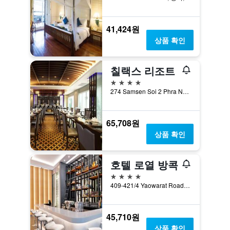
41,424원
상품 확인
칠랙스 리조트
4성급
274 Samsen Soi 2 Phra Nakhon, 방콕, 태국
65,708원
상품 확인
호텔 로열 방콕
4성급
409-421/4 Yaowarat Road, 방콕, 태국
45,710원
상품 확인