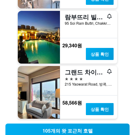
람부뜨리 빌리지 인 & 플라자
95 Soi Ram Buttri, Chakkra Phong Road, Phra Nakorn, 방콕, 태국
29,340원
상품 확인
그랜드 차이나 방콕
4성급
215 Yaowarat Road, 방콕, 태국
58,566원
상품 확인
105개의 왓 포근처 호텔