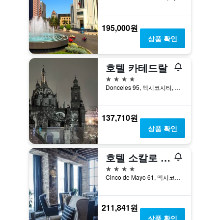
195,000원
상품 확인
호텔 카테드랄
4성급
Donceles 95, 멕시코시티, 디스트리토 페데랄, 멕시코
137,710원
상품 확인
호텔 소칼로 센트럴
4성급
Cinco de Mayo 61, 멕시코시티, 디스트리토 페데랄, 멕시코
211,841원
상품 확인