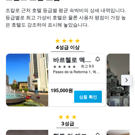
조칼로 근처 호텔 등급별 평균 숙박비의 상세 내역입니다.
등급별로 최고 가성비 호텔은 물론 사용자 평점이 가장 높
은 호텔도 강조하여 표시해 놓았습니다.
4성급
4성급 이상
바르첼로 멕시코 레포르마
5성급
최고 9.0
Paseo de la Reforma 1, 멕시코시티, 디스트리토 페데랄, 멕시코
195,000원
상품 확인
3성급
3성급