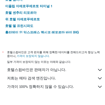
이즐립 아에로푸에르토 터미널 1
호텔 센추리 리포르마
위 호텔 아에로푸에르토
호텔 델 프린시파도
홀리데이 인 익스프레스 멕시코 레포르마 바이 IHG
호텔 푸에르토 켁시코
호텔 카스트로폴
스위트 콘템포
*
호텔스컴바인은 고객 편의를 위해 정확한 데이터를 전해드리고자 항상 노력
중이나,
가격이 보장되지 않습니다
.
홀리데이 인 익스프레스 멕시코 바실리카 바이 IHG
일부 가격이 보장되지 않는 이유는 아래와 같습니다.
이비스 멕시코 알라메다
호텔스컴바인은 판매자가 아닙니다.
호텔 서울
호텔 푼토 MX
저희는 메타 검색 엔진입니다.
햄튼 인 앤드 스위트 멕시코시티 - 센트로 이스토리코
가격이 100% 정확하지 않을 수 있습니다.
시티 익스프레스 시우다 데 멕시코 아에로푸에르토