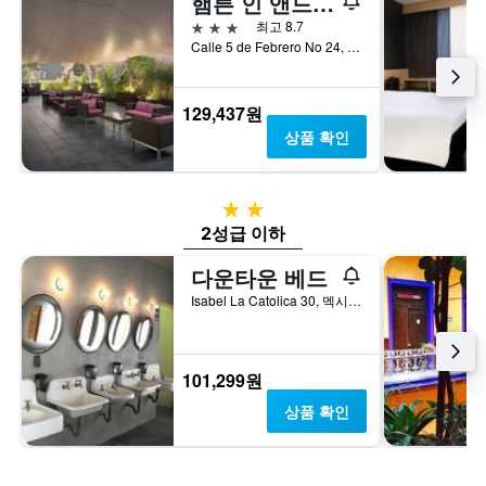
햄튼 인 앤드 스위트 멕시코시티 - 센트로 이스토리코
3성급
최고 8.7
Calle 5 de Febrero No 24, 멕시코시티, 디스트리토 페데랄, 멕시코
129,437원
상품 확인
2성급
2성급 이하
다운타운 베드
Isabel La Catolica 30, 멕시코시티, 디스트리토 페데랄, 멕시코
101,299원
상품 확인