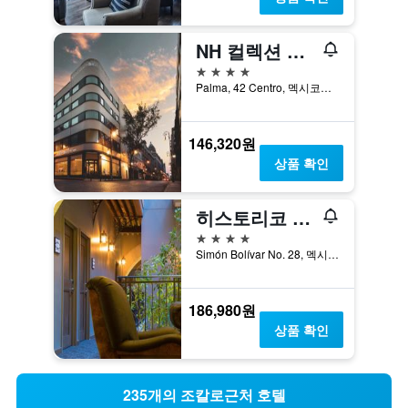
NH 컬렉션 멕시코 시티 센트로 이스토리코
4성급
Palma, 42 Centro, 멕시코시티, 디스트리토 페데랄, 멕시코
146,320원
상품 확인
히스토리코 센트럴 호텔
4성급
Simón Bolívar No. 28, 멕시코시티, 디스트리토 페데랄, 멕시코
186,980원
상품 확인
235개의 조칼로근처 호텔