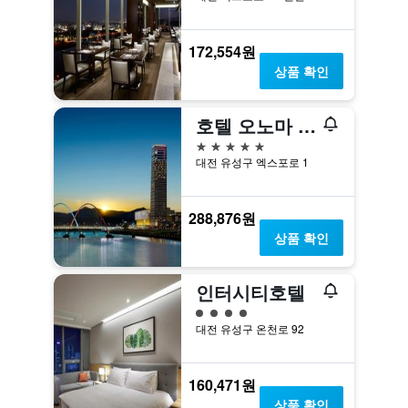
172,554원
상품 확인
호텔 오노마 대전, 오토그래프 컬렉션, 메리어트 인터내셔널
5성급
대전 유성구 엑스포로 1
288,876원
상품 확인
인터시티호텔
4​성급
대전 유성구 온천로 92
160,471원
상품 확인