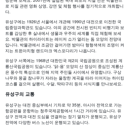
로 지질 관련 영화 상영, 강연 및 체험 행사를 정기적으로 개최합니
다.
유성구에는 1926년 서울에서 개관해 1990년 대전으로 이전한 국
립중앙과학관도 있습니다. 야외 공간에 전시된 빈티지 비행기와 보
트를 감상한 후 실내에서 생물과 우주의 세계를 직접 체험해 보세
요. 박물관의 하이라이트는 레이저 쇼가 열리는 돔 모양의 전망대
입니다. 박물관에서 조금만 걸어가면 밤마다 형형색색의 조명이 켜
지는 트윈아치형 랜드마크 엑스포다리가 나옵니다.
유성구 서쪽에는 1968년 대한민국 제2의 국립공원으로 조성된 계
룡산국립공원이 있습니다. '닭-용' 모양의 산 정상이 중심인 계룡산
은 풍수적 특성으로 인해 지역 주민들 사이에서 유명합니다. 구상
나무와 몽골 참나무가 자라는 울창한 계곡을 따라 이어지는 하이킹
코스를 걸으며 살쾡이, 수달, 딱따구리 등의 서식지를 만나보세요.
유성구의 교통
유성구는 대전 중심부에서 기차로 약 35분, 아시아 전역으로 가는
항공편을 운항하는 청주국제공항에서 1시간 거리에 있습니다. 유
성구 전역과 대전 도심을 연결하는 정기 열차가 운행되고, 유성구
전역에 다양한 버스 노선이 운행되고 있습니다.