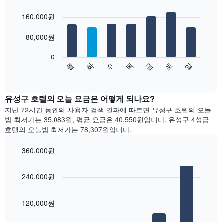
Bar
요
Chart
graphic.
160,000원
chart
금
with
을
7
80,000원
표
bars.
시
합
0
다
수
화
월
일
토
금
목
니
음
End
다.
of
차
interactive
차
트
chart
트
는
유성구 호텔의 오늘 요금은 어떻게 되나요?
에
요
지난 72시간 동안의 사용자 검색 결과에 따르면 유성구 호텔의 오늘
는
일
밤 최저가는 35,083원, 평균 요금은 40,550원입니다. 유성구 4성급
월
별
호텔의 오늘밤 최저가는 78,307원입니다.
을
객
표
실
360,000원
시
평
하
Bar
균
Chart
는
graphic.
chart
요
240,000원
with
1
금
5
개
을
bars.
의
표
120,000원
X
시
다
축
합