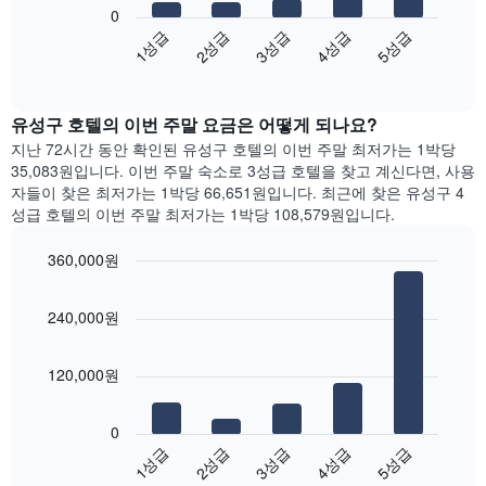
음
이
니
0
차
있
다.
3성급
4성급
5성급
1성급
2성급
트
습
차
End
는
니
of
트
지
interactive
다.
에
난
chart
차
는
유성구 호텔의 이번 주말 요금은 어떻게 되나요?
3
트
요
일
지난 72시간 동안 확인된 유성구 호텔의 이번 주말 최저가는 1박당
에
일
간
35,083원입니다. 이번 주말 숙소로 3성급 호텔을 찾고 계신다면, 사용
는
을
찾
자들이 찾은 최저가는 1박당 66,651원입니다. 최근에 찾은 유성구 4
객
표
아
성급 호텔의 이번 주말 최저가는 1박당 108,579원입니다.
실
시
본
의
하
오
평
360,000원
는
늘
균
1
Bar
Chart
밤
요
graphic.
chart
개
객
240,000원
금
with
의
실
5
을
X
의
bars.
표
축
평
120,000원
시
이
균
다
하
있
가
음
는
습
0
격
차
1
니
3성급
4성급
5성급
1성급
2성급
을
트
개
다.
성
End
는
의