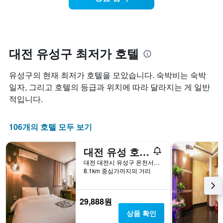
준
에
니
고
으
가
다.
리
로
까
를
집
워
표
계
질
시
하
수
대전 유성구 최저가 호텔
하
여
록
는
표
객
유성구의 현재 최저가 호텔을 모았습니다. 숙박비는 숙박
1
시
실
개
합
요
일자, 그리고 호텔의 등급과 위치에 따라 달라지는 게 일반
의
니
금
적입니다.
X
다.
이
축
차
어
이
트
떻
106개의 호텔 모두 보기
있
에
게
습
는
변
대전 유성 호텔 루이스
니
성
하
다.
급
는
대전 대전시 유성구 온천서로 32-16
차
별
지
8.1km 중심가까지의 거리
트
로
보
에
호
여
는
텔
줍
29,888원
지
카
니
상품 확인
난
테
다.