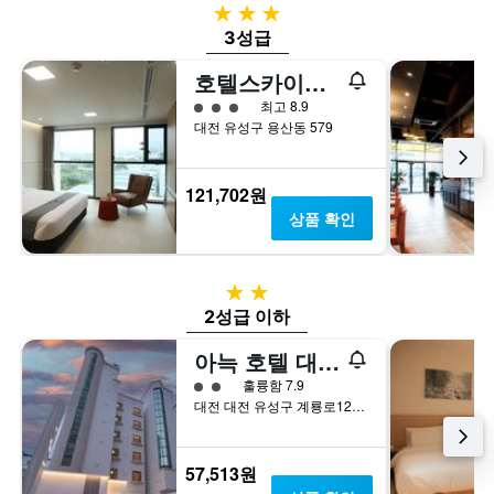
3성급
Y
일
습
축
3성급
간
니
이
찾
다.
호텔스카이파크 대전1호점
있
아
차
습
본
트
3​성급
최고 8.9
니
이
에
대전 유성구 용산동 579
다.
번
는
주
객
말
실
121,702원
객
평
상품 확인
실
균
의
요
평
금
균
을
2성급
요
표
2성급 이하
금
시
을
하
아늑 호텔 대전 유성온천 1호점
표
는
2​성급
훌륭함 7.9
시
1
대전 대전 유성구 계룡로123번길 38
하
개
는
의
1
Y
57,513원
개
축