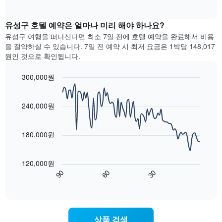
차
of
급
지
Y
interactive
트
별
난
chart
축
에
로
유성구​ 호텔 예약은 얼마나 미리 해야 하나요?
3
이
는
집
일
있
유성구 여행을 떠나신다면 최소 7일 전에 호텔 예약을 완료해서 비용
객
계
간
습
을 절약하실 수 있습니다. 7일 전 예약 시 최저 요금은 1박당 148,017
실
하
찾
니
원인 것으로 확인됩니다.
의
여
아
다.
평
표
본
균
300,000원
시
이
요
Line
합
Chart
번
금
graphic.
chart
니
주
with
을
240,000원
다.
말
90
표
차
객
data
시
트
points.
실
하
180,000원
에
의
는
는
평
다
1
성
균
음
개
120,000원
급
가
차
의
90
60
30
별
격
트
End
Y
로
of
을
는
축
interactive
호
다
숙
chart
이
텔
음
박
있
카
기
일
습
상품 검색
테