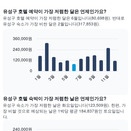
유성구 호텔 예약이 가장 저렴한 달은 언제인가요?
유성구 호텔 예약이 가장 저렴한 달은 6월입니다(80,698원). 반대로
유성구 숙소가 가장 비싼 달은 2월입니다(317,853원).
360,000원
Bar
Chart
240,000원
graphic.
chart
with
12
120,000원
bars.
0
다
1월
3월
5월
7월
9월
11월
음
End
of
차
interactive
트
chart
는
유성구 호텔 숙박이 가장 저렴한 날은 언제인가요?
월
유성구 숙소가 가장 저렴한 날은 화요일입니다(123,509원). 한편, 가
별
장 비쌀 것으로 예상되는 날은 1박당 평균 184,837원​인 토요일입니
객
다.
실
평
240,000원
균