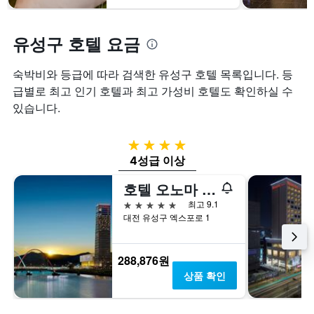
3
고
차
일
리
트
간
를
에
유성구 호텔 요금
찾
표
는
아
시
투
본
숙박비와 등급에 따라 검색한 유성구 호텔 목록입니다. 등
하
숙
오
는
일
급별로 최고 인기 호텔과 최고 가성비 호텔도 확인하실 수
늘
1
며
있습니다.
밤
개
칠
객
의
전
실
X
인
4성급
의
축
지
4성급 이상
평
이
를
균
있
표
호텔 오노마 대전, 오토그래프 컬렉션, 메리어트 인터내셔널
가
습
시
격
5성급
최고 9.1
니
하
을
대전 유성구 엑스포로 1
다.
는
표
차
1
시
트
개
하
288,876원
에
의
는
는
X
상품 확인
1
지
축
개
난
이
의
3
있