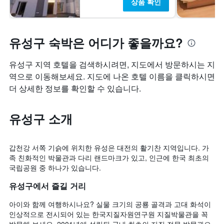
상품 확인
의
이
Y
있
축
습
이
니
유성구 숙박은 어디가 좋을까요?
있
다.
습
니
유성구 지역 호텔을 검색하시려면, 지도에서 방문하시는 지
다.
역으로 이동해보세요. 지도에 나온 호텔 이름을 클릭하시면
더 상세한 정보를 확인할 수 있습니다.
유성구 소개
갑천강 서쪽 기슭에 위치한 유성은 대전의 활기찬 지역입니다. 가
족 친화적인 박물관과 다리 랜드마크가 있고, 인근에 한국 최초의
국립공원 중 하나가 있습니다.
유성구에서 즐길 거리
아이와 함께 여행하시나요? 실물 크기의 공룡 골격과 고대 화석이
인상적으로 전시되어 있는 한국지질자원연구원 지질박물관을 꼭
방문해 보세요. 2001년에 설립된 국내 최초의 지질 전문 박물관으