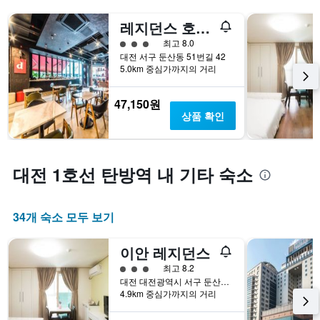
레지던스 호텔 라미아
3​성급
최고 8.0
대전 서구 둔산동 51번길 42
5.0km 중심가까지의 거리
47,150원
상품 확인
대전 1호선 탄방역 내 기타 숙소
34개 숙소 모두 보기
이안 레지던스
3​성급
최고 8.2
대전 대전광역시 서구 둔산로65번길 29
4.9km 중심가까지의 거리