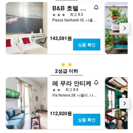
B&B 호텔 나폴리
3성급
최고 8.3
Piazza Garibaldi 32, 나폴리, 나폴리현, 이탈리아
143,591원
상품 확인
2성급
2성급 이하
레 무라 안티케
2성급
최고 8.9
Via Nolana 28, 나폴리, 나폴리현, 이탈리아
112,920원
상품 확인