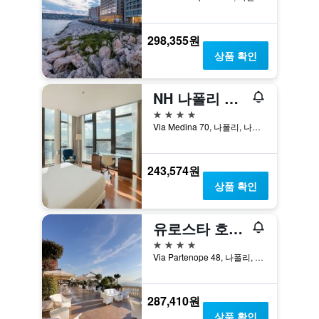
298,355원
상품 확인
NH 나폴리 파노라마
4성급
Via Medina 70, 나폴리, 나폴리현, 이탈리아
243,574원
상품 확인
유로스타 호텔 엑셀시오르
4성급
Via Partenope 48, 나폴리, 나폴리현, 이탈리아
287,410원
상품 확인