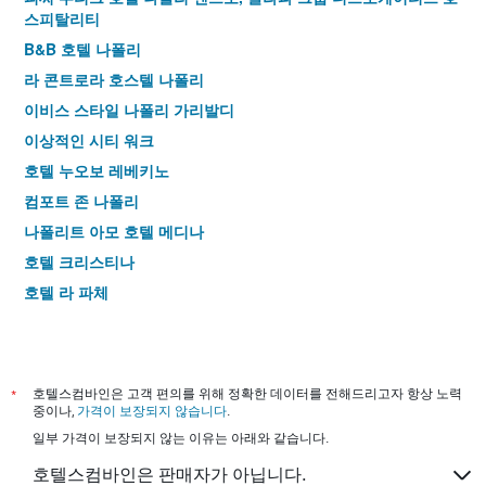
스피탈리티
B&B 호텔 나폴리
라 콘트로라 호스텔 나폴리
이비스 스타일 나폴리 가리발디
이상적인 시티 워크
호텔 누오보 레베키노
컴포트 존 나폴리
나폴리트 아모 호텔 메디나
호텔 크리스티나
호텔 라 파체
호텔 티엠포
호텔 란피페 팰리스
호텔 콜롬보
*
호텔스컴바인은 고객 편의를 위해 정확한 데이터를 전해드리고자 항상 노력
호텔 일 콘벤토
중이나,
가격이 보장되지 않습니다
.
일부 가격이 보장되지 않는 이유는 아래와 같습니다.
호텔 피아짜 벨리니
산세베로 네이플
호텔스컴바인은 판매자가 아닙니다.