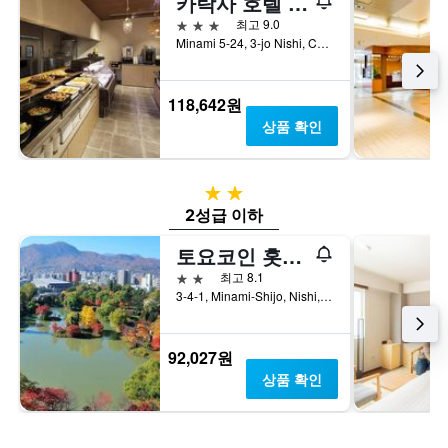
카락사 호텔 삿포로
3성급
최고 9.0
Minami 5-24, 3-jo Nishi, Chuo-ku, 삿포로, 일본
118,642원
상품 확인
2성급
2성급 이하
토요코인 홋카이도 삿포로 스스키노 코사텡
2성급
최고 8.1
3-4-1, Minami-Shijo, Nishi, Chuo-ku, 삿포로, 일본
92,027원
상품 확인