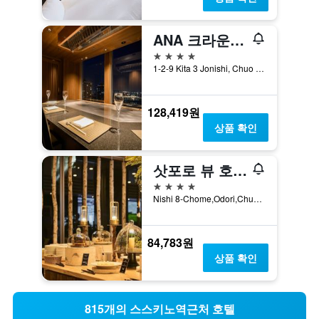
ANA 크라운 플라자 삿포로
4성급
1-2-9 Kita 3 Jonishi, Chuo Ward, 삿포로, 일본
128,419원
상품 확인
삿포로 뷰 호텔 오도리 파크
4성급
Nishi 8-Chome,Odori,Chuo-ku, 삿포로, 일본
84,783원
상품 확인
815개의 스스키노역근처 호텔