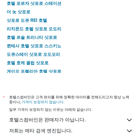
호텔 포르자 삿포로 스테이션
더 놋 삿포로
삿포로 도큐 REI 호텔
리치몬드 호텔 삿포로 오도리
호텔 르솔 트리니티 삿포로
퀸테사 호텔 삿포로 스스키노
도큐스테이 삿포로 오도오리
호텔 호케 클럽 삿포로
게이오 프렐리아 호텔 삿포로
리치몬드 호텔 삿포로 에키마에
컴포트 호텔 삿포로 스스키노
코코 호텔 삿포로 스스키노
*
호텔스컴바인은 고객 편의를 위해 정확한 데이터를 전해드리고자 항상 노력
중이나,
가격이 보장되지 않습니다
.
호텔 마이스테이스 삿포로 스테이션
일부 가격이 보장되지 않는 이유는 아래와 같습니다.
도미 인 프리미엄 삿포로
호텔스컴바인은 판매자가 아닙니다.
다이와 로이네트 호텔 삿포로-스스키노
호텔 비스타 삿포로 오도리
저희는 메타 검색 엔진입니다.