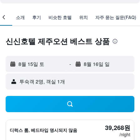
객실
소개
후기
비슷한 호텔
위치
자주 묻는 질문(FAQ)
신신호텔 제주오션 베스트 상품
8월 15일 토
-
8월 16일 일
​투숙객 2​명, ​객실 1개
39,268원
디럭스 룸, 베드타입 명시되지 않음
/night