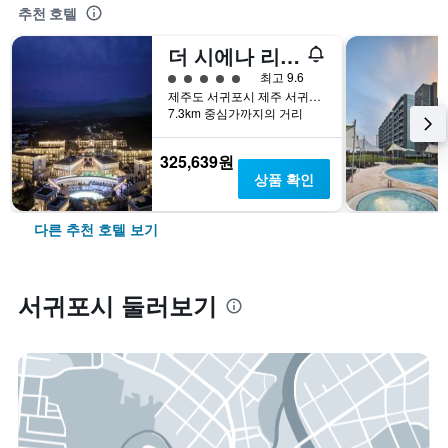
추천 호텔
더 시에나 리조트
5​성급
최고 9.6
제주도 서귀포시 제주 서귀포시 용흥로66번길 158-8
7.3km 중심가까지의 거리
325,639원
상품 확인
다른 추천 호텔 보기
서귀포시 둘러보기