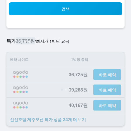
검색
특가
36,725원
/
​최저가 1박당 요금
예약 사이트
1박당 총액
36,725원
바로 예약
39,268원
바로 예약
40,167원
바로 예약
신신호텔 제주오션 ​특가 ​상품 24개 ​더 ​보기