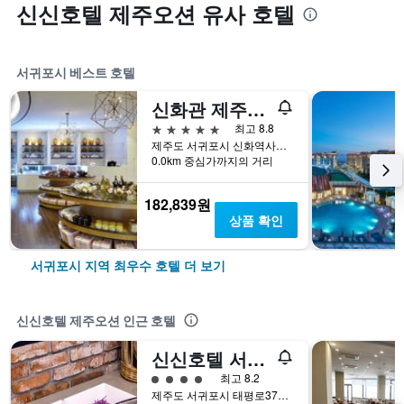
신신호텔 제주오션 유사 호텔
서귀포시 베스트 호텔
신화관 제주신화월드 호텔 앤 리조트
5성급
최고 8.8
제주도 서귀포시 신화역사로 304번길 38
0.0km 중심가까지의 거리
182,839원
상품 확인
서귀포시 지역 최우수 호텔 더 보기
신신호텔 제주오션 인근 호텔
신신호텔 서귀포
4​성급
최고 8.2
제주도 서귀포시 태평로371번길 18