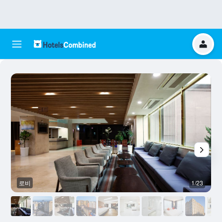
로비
1/23