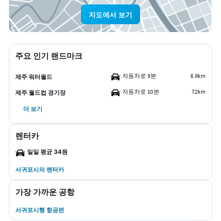
지도에서 보기
주요 인기 랜드마크
자동차로 9분
6.9km
제주 워터월드
자동차로 10분
7.2km
제주 월드컵 경기장
더 보기
렌터카
일일 평균 34원
서귀포시​의 렌터카
가장 가까운 공항
서귀포시행 항공편