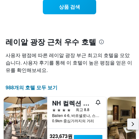
요
월
상품 검색
일
을
별
표
객
시
실
하
평
는
균
레이알 광장 근처 우수 호텔
1
요
개
금
의
사용자 평점에 따른 레이알 광장 부근 최고의 호텔을 모았
을
X
표
습니다. 사용자 후기를 통해 이 호텔이 높은 평점을 얻은 이
축
시
유를 확인해보세요.
이
합
있
니
습
다.
988개의 호텔 모두 보기
니
차
다.
트
차
NH 컬렉션 바르셀로나 포디엄
에
트
는
4성급
최고 8.8
에
요
Bailen 4-6, 바르셀로나, 스페인
는
일
0.9km 중심가까지의 거리
객
을
실
표
의
323,673원
시