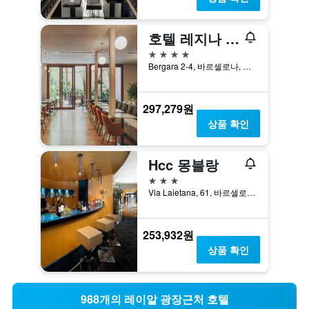
호텔 레지나 바르셀로나
4성급
Bergara 2-4, 바르셀로나, 스페인
297,279원
상품 확인
Hcc 몽블랑
3성급
Via Laietana, 61, 바르셀로나, 스페인
253,932원
상품 확인
988개의 레이알 광장근처 호텔