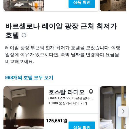
평
상품 확인
하
균
는
요
1
금
개
바르셀로나 레이알 광장 근처 최저가
을
의
표
X
호텔
시
축
하
이
는
레이알 광장 부근의 현재 최저가 호텔을 모았습니다. 여행
있
1
일정에 여유가 있으시다면, 숙박 날짜를 변경하여 요금을
습
개
니
비교해보세요.
의
다.
Y
차
축
트
988개의 호텔 모두 보기
이
에
있
는
습
호스탈 라디오
객
니
실
Calle Tigre 29, 바르셀로나, 스페인
다.
1.1km 중심가까지의 거리
의
평
균
요
125,651원
금
상품 확인