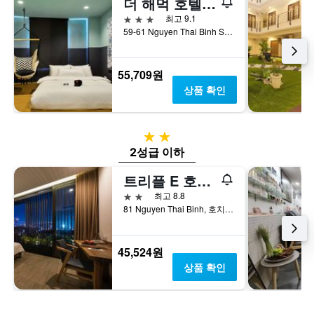
더 해먹 호텔 파인 아츠 뮤지엄
3성급
최고 9.1
59-61 Nguyen Thai Binh Street, 호치민, 베트남
55,709원
상품 확인
2성급
2성급 이하
트리플 E 호텔 파인 아트 뮤지엄
2성급
최고 8.8
81 Nguyen Thai Binh, 호치민, 베트남
45,524원
상품 확인