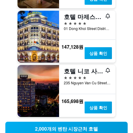
호텔 마제스틱 사이공
5성급
01 Dong Khoi Street District 1, 호치민, 베트남
147,128원
상품 확인
호텔 니코 사이공
5성급
235 Nguyen Van Cu Street, District 1, 호치민, 베트남
165,698원
상품 확인
2,000개의 벤탄 시장근처 호텔