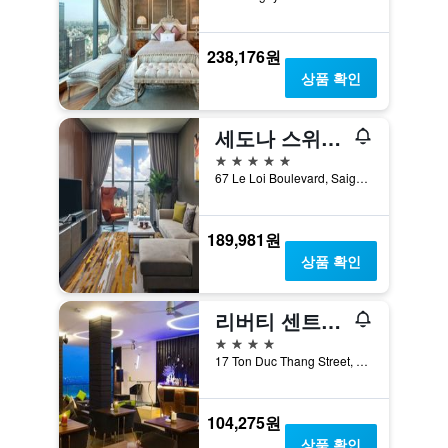
238,176원
상품 확인
세도나 스위트 호치민시
5성급
67 Le Loi Boulevard, Saigon Centre, District 1, 호치민, 베트남
189,981원
상품 확인
리버티 센트럴 사이공 리버사이드 호텔
4성급
17 Ton Duc Thang Street, District 1, 호치민, 베트남
104,275원
상품 확인