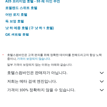
A25 프리미엄 호텔 - 55 레 아인 쑤언
로젤랜드 스위트 호텔
어반 로지 호텔
득 브엉 호텔
냣 하 메종 호텔 (구 냣 하 1 호텔)
GK 센트럴 호텔
빅토리 사이공 호텔
리버티 호텔 사이공 파크뷰
스프링 하우스 호텔 호치민 시티
*
호텔스컴바인은 고객 편의를 위해 정확한 데이터를 전해드리고자 항상 노력
중이나,
가격이 보장되지 않습니다
.
초텔 벤탄
일부 가격이 보장되지 않는 이유는 아래와 같습니다.
에도야 호텔 벤탄
호텔스컴바인은 판매자가 아닙니다.
이비스 사이공 사우스
로즈랜드 코프 호텔
저희는 메타 검색 엔진입니다.
프라하 호텔
가격이 100% 정확하지 않을 수 있습니다.
C 센트럴 호텔