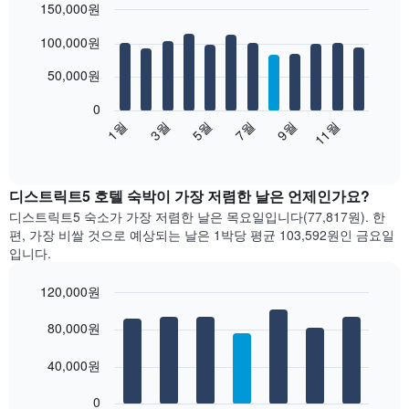
150,000원
Bar
Chart
100,000원
graphic.
chart
with
12
50,000원
bars.
0
다
1월
3월
5월
7월
9월
11월
음
End
of
차
interactive
트
chart
는
디스트릭트5 호텔 숙박이 가장 저렴한 날은 언제인가요?
월
디스트릭트5 숙소가 가장 저렴한 날은 목요일입니다(77,817원). 한
별
편, 가장 비쌀 것으로 예상되는 날은 1박당 평균 103,592원​인 금요일
객
입니다.
실
평
120,000원
균
Bar
요
Chart
graphic.
80,000원
chart
금
with
을
7
40,000원
표
bars.
시
합
0
다