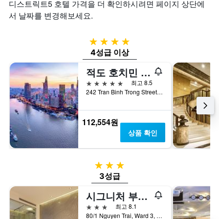
는
일
디스트릭트5 호텔 가격을 더 확인하시려면 페이지 상단에
늘
1
며
서 날짜를 변경해보세요.
밤
개
칠
객
의
전
실
X
인
4성급
의
축
지
4성급 이상
평
이
를
균
있
표
적도 호치민 시티
가
습
시
격
5성급
최고 8.5
니
하
을
242 Tran Binh Trong Street, District 5, 호치민, 베트남
다.
는
표
차
1
시
트
개
하
112,554원
에
의
는
는
X
상품 확인
1
지
축
개
난
이
의
3
있
3성급
Y
일
습
축
3성급
간
니
이
찾
다.
시그니처 부티크 호텔
있
아
차
습
본
트
3성급
최고 8.1
니
이
에
80/1 Nguyen Trai, Ward 3, District 5, 호치민, 베트남