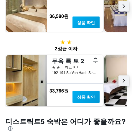
다.
번
는
주
객
말
실
36,580원
객
평
상품 확인
실
균
의
요
평
금
균
을
2성급
요
표
2성급 이하
금
시
을
하
푸옥 록 토 2
표
는
2성급
최고 8.0
시
1
192-194 Su Van Hanh Street, 호치민, 베트남
하
개
는
의
1
Y
33,766원
개
축
상품 확인
의
이
Y
있
축
습
이
니
디스트릭트5 숙박은 어디가 좋을까요?
있
다.
습
니