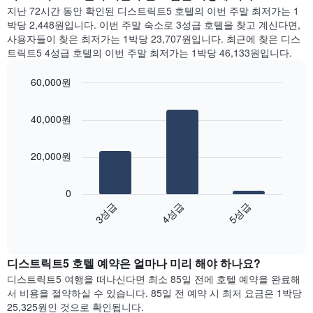
요
일
지난 72시간 동안 확인된 디스트릭트5 호텔의 이번 주말 최저가는 1
에
일
간
박당 2,448원입니다. 이번 주말 숙소로 3성급 호텔을 찾고 계신다면,
는
을
찾
사용자들이 찾은 최저가는 1박당 23,707원입니다. 최근에 찾은 디스
객
표
아
트릭트5 4성급 호텔의 이번 주말 최저가는 1박당 46,133원입니다.
실
시
본
의
하
오
평
60,000원
는
늘
균
1
Bar
Chart
밤
요
graphic.
chart
개
객
40,000원
금
with
의
실
3
을
X
의
bars.
표
축
평
20,000원
시
이
균
다
하
있
가
음
는
습
0
격
차
1
니
4성급
3성급
5성급
을
트
개
다.
성
End
는
의
차
of
급
지
Y
interactive
트
별
난
chart
축
에
로
디스트릭트5​ 호텔 예약은 얼마나 미리 해야 하나요?
3
이
는
집
일
있
디스트릭트5 여행을 떠나신다면 최소 85일 전에 호텔 예약을 완료해
객
계
간
습
서 비용을 절약하실 수 있습니다. 85일 전 예약 시 최저 요금은 1박당
실
하
찾
니
25,325원인 것으로 확인됩니다.
의