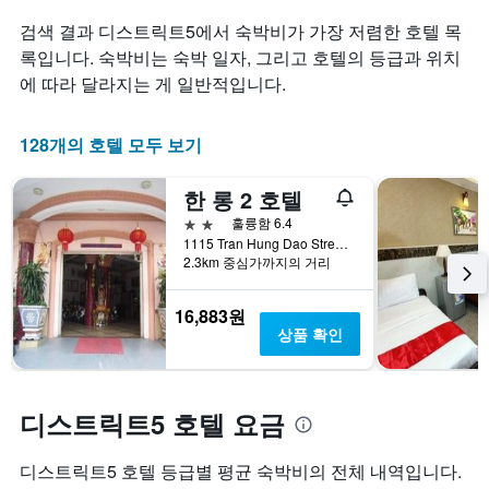
는
표
객
검색 결과 디스트릭트5에서 숙박비가 가장 저렴한 호텔 목
1
시
실
개
합
요
록입니다. 숙박비는 숙박 일자, 그리고 호텔의 등급과 위치
의
니
금
에 따라 달라지는 게 일반적입니다.
X
다.
이
축
차
어
이
트
떻
128개의 호텔 모두 보기
있
에
게
습
는
변
한 롱 2 호텔
니
성
하
다.
급
는
2성급
훌륭함 6.4
차
별
지
1115 Tran Hung Dao Street, 호치민, 베트남
트
로
보
2.3km 중심가까지의 거리
에
호
여
는
텔
줍
16,883원
지
카
니
상품 확인
난
테
다.
3
고
차
일
리
트
간
를
에
디스트릭트5 호텔 요금
찾
표
는
아
시
투
본
디스트릭트5 호텔 등급별 평균 숙박비의 전체 내역입니다.
하
숙
오