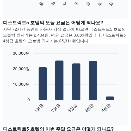
수
화
월
일
토
금
목
니
음
End
다.
of
차
interactive
차
트
chart
트
는
디스트릭트5 호텔의 오늘 요금은 어떻게 되나요?
에
요
지난 72시간 동안의 사용자 검색 결과에 따르면 디스트릭트5 호텔의
는
일
오늘밤 최저가는 2,434원, 평균 요금은 3,689원입니다. 디스트릭트5
월
별
4성급 호텔의 오늘밤 최저가는 25,311원입니다.
을
객
표
실
30,000원
시
평
하
Bar
균
Chart
는
graphic.
chart
요
20,000원
with
1
금
5
개
을
bars.
의
표
10,000원
X
시
다
축
합
음
이
니
0
차
있
다.
3성급
5성급
2성급
4성급
1성급
트
습
차
End
는
니
of
트
지
interactive
다.
에
난
chart
차
는
디스트릭트5 호텔의 이번 주말 요금은 어떻게 되나요?
3
트