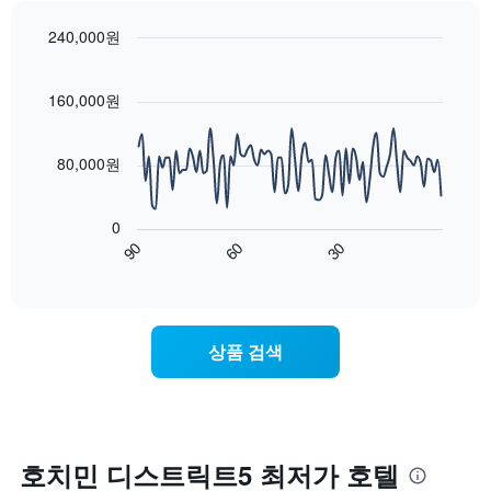
여
아
다.
평
표
본
균
240,000원
시
이
요
Line
합
Chart
번
금
graphic.
chart
니
주
with
을
160,000원
다.
말
90
표
차
객
data
시
트
points.
실
하
80,000원
에
의
는
는
평
다
1
성
균
음
개
0
급
가
차
의
90
60
30
별
격
트
End
Y
로
of
을
는
축
interactive
호
다
숙
chart
이
텔
음
박
있
카
기
일
습
상품 검색
테
준
에
니
고
으
가
다.
리
로
까
를
집
워
표
계
질
시
하
수
호치민 디스트릭트5 최저가 호텔
하
여
록