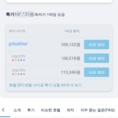
특가
108,132원
/
​최저가 1박당 요금
예약 사이트
1박당 총액
108,132원
바로 예약
108,518원
바로 예약
113,346원
바로 예약
호텔 콘티넨탈 사이공 ​특가 ​상품 45개 ​더 ​보기
객실
소개
후기
비슷한 호텔
위치
자주 묻는 질문(FAQ)