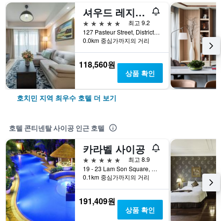
셔우드 레지던스
5성급
최고 9.2
127 Pasteur Street, District 3, 호치민, 베트남
0.0km 중심가까지의 거리
118,560원
상품 확인
호치민 지역 최우수 호텔 더 보기
호텔 콘티넨탈 사이공 인근 호텔
카라벨 사이공
5성급
최고 8.9
19 - 23 Lam Son Square, District 1, 호치민, 베트남
0.1km 중심가까지의 거리
191,409원
상품 확인