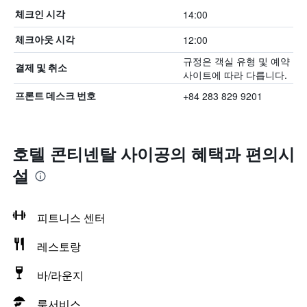
14:00
체크인 시각
12:00
체크아웃 시각
규정은 객실 유형 및 예약
결제 및 취소
사이트에 따라 다릅니다.
+84 283 829 9201
프론트 데스크 번호
호텔 콘티넨탈 사이공의 혜택​과 편의시
설
피트니스 센터
레스토랑
바/라운지
룸서비스