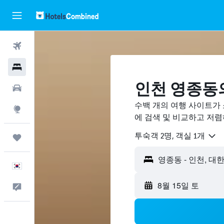
항공권
호텔
인천 영종동
렌터카
수백 개의 여행 사이트가
둘러보기
에 검색 및 비교하고 저
​투숙객 2​명, ​객실 1개
마이트립
한국어
8월 15일 토
피드백