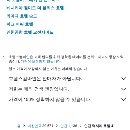
니
베니키아 월미도 더 블리스 호텔
다.
라마다 호텔 송도
파크 마린 호텔
인천공항 호텔 오션사이드
호텔 에어릴렉스
인천 공항 호텔 오션뷰
강화 엘리야 리조트
*
호텔스컴바인은 고객 편의를 위해 정확한 데이터를 전해드리고자 항상 노력
중이나,
가격이 보장되지 않습니다
.
하운드호텔 인천공항점
일부 가격이 보장되지 않는 이유는 아래와 같습니다.
카리스 호텔
호텔스컴바인은 판매자가 아닙니다.
호텔 소프라 인천 청라
인천 에어텔 - 구,인천 에어파크 호텔
저희는 메타 검색 엔진입니다.
블루오션레지던스호텔 4차
가격이 100% 정확하지 않을 수 있습니다.
굿데이 에어텔
홈
대한민국
39,571
인천
1,136
인천 럭셔리 호텔
4