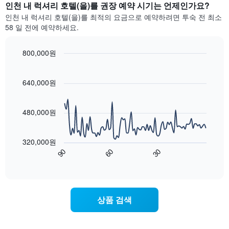
집
인천 내 럭셔리 호텔​(을)를 권장 예약 시기는 언제인가요?
인
계
기
인천 내 럭셔리 호텔(을)를 최적의 요금으로 예약하려면 투숙 전 최소
하
있
58 ​일​ 전에 예약하세요.
여
는
표
지
시
800,000원
역
합
의
Line
Chart
니
graphic.
chart
객
다.
with
640,000원
실
90
차
평
data
트
균
points.
에
480,000원
요
는
금
다
성
을
음
급
표
320,000원
차
별
시
90
60
30
트
End
호
합
of
는
텔
interactive
니
숙
chart
카
다.
박
테
차
일
고
상품 검색
트
에
리
에
가
를
는
까
표
객