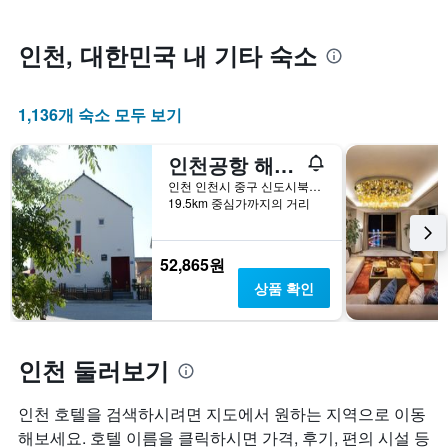
워
시
실
질
하
의
수
인천, 대한민국 내 기타 숙소
는
평
록
1
균
객
개
요
실
의
1,136개 숙소 모두 보기
금
요
X
을
금
축
표
이
인천공항 해피플레이스 게스트하우스
이
시
어
있
인천 인천시 중구 신도시북로 140번길 63
하
떻
습
19.5km 중심가까지의 거리
는
게
니
1
변
다.
개
하
차
52,865원
의
는
트
X
상품 확인
지
에
축
보
는
이
여
지
있
줍
난
습
인천 둘러보기
니
3
니
다.
일
다.
차
간
인천 호텔을 검색하시려면 지도에서 원하는 지역으로 이동
차
트
의
해보세요. 호텔 이름을 클릭하시면 가격, 후기, 편의 시설 등
트
에