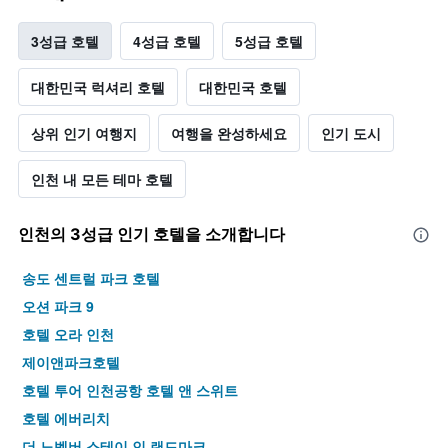
다.
다.
차
3성급 호텔
4성급 호텔
5성급 호텔
트
에
는
대한민국 럭셔리 호텔
대한민국 호텔
객
실
상위 인기 여행지
여행을 완성하세요
인기 도시
평
균
요
인천 내 모든 테마 호텔
금
을
표
인천​의 3​성급 인기 호텔을 소개합니다
시
하
송도 센트럴 파크 호텔
는
오션 파크 9
1
개
호텔 오라 인천
의
제이앤파크호텔
Y
축
호텔 투어 인천공항 호텔 앤 스위트
이
호텔 에버리치
있
습
더 노벰버 스테이 인 랜드마크