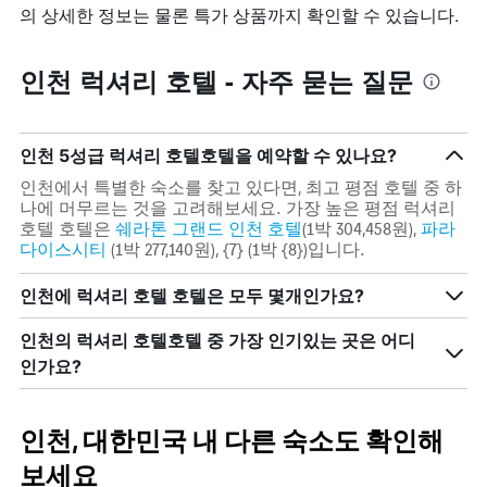
더
에
의 상세한 정보는 물론 특가 상품까지 확인할 수 있습니다.
는
블
는
투
룸
가
숙
평
장
인천 럭셔리 호텔 - 자주 묻는 질문
일
균
인
며
요
기
칠
금
있
전
을
는
인천​ 5성급 럭셔리 호텔호텔을 예약할 수 있나요?
인
표
지
지
시
인천​에서 특별한 숙소를 찾고 있다면, 최고 평점 호텔 중 하
역
를
하
나에 머무르는 것을 고려해보세요. 가장 높은 평점 럭셔리
을
표
는
호텔 호텔은
쉐라톤 그랜드 인천 호텔
(1박 304,458원),
파라
표
시
1
다이스시티
(1박 277,140원), {7} (1박 {8})입니다.
시
하
개
하
는
의
인천에 럭셔리 호텔 호텔은 모두 몇개인가요?
는
1
Y
1
개
축
개
인천의 럭셔리 호텔​호텔 중 가장 인기있는 곳은 어디
의
이
의
인가요?
X
있
Y
축
습
축
이
니
이
있
다.
인천, 대한민국 내 다른 숙소도 확인해
있
습
습
니
보세요
니