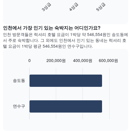
3성급
4성급
5성급
다
음
End
of
차
interactive
트
chart
는
인천에서 가장 인기 있는 숙박지는 어디인가요?
지
인천 방문객들은 럭셔리 호텔 요금이 1박당 약 546,554원인 송도동에
난
서 주로 숙박​합니다. ​그 ​외에도 인천에서 인기 있는 동네는 럭셔리 호
3
텔 요금이 1박당 평균 546,554원인 연수구입니다.
일
간
의
0
200,000원
400,000원
600,000원
Bar
더
Chart
graphic.
chart
블
with
룸
2
송도동
평
bars.
균
요
다
금
음
을
연수구
차
성
트
급
End
는
of
별
가
interactive
로
장
chart