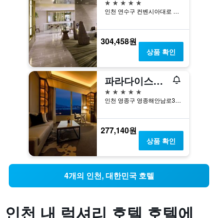
5성급
인천 연수구 컨벤시아대로 153
304,458원
상품 확인
파라다이스시티
5성급
인천 영종구 영종해안남로321번길 186
277,140원
상품 확인
4개의 인천, 대한민국 호텔
인천 내 럭셔리 호텔 호텔에