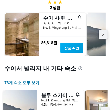
3성급
3성급
수이 샤 롄 호텔
3성급
최고 8.2
No. 5, Mingsheng St, 위츠, 대만
86,818원
상품 확인
수이서 빌리지 내 기타 숙소
78개 숙소 모두 보기
블루 스카이 베이 B&B
No.21, Zhongxing Rd., 위츠, 대만
4.2km 중심가까지의 거리