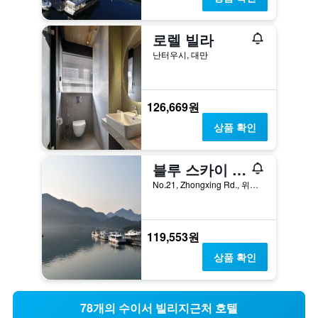
로렐 빌라
난터우시, 대만
126,669원
상품 확인
블루 스카이 베이 B&B
No.21, Zhongxing Rd., 위츠, 대만
119,553원
상품 확인
78개의 수이서 빌리지근처 호텔