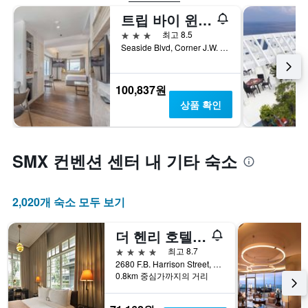
트립 바이 윈덤 몰 오브 아시아 마닐라
3성급
최고 8.5
Seaside Blvd, Corner J.W. Diokno Blvd, 파사이, 필리핀
100,837원
상품 확인
SMX 컨벤션 센터 내 기타 숙소
2,020개 숙소 모두 보기
더 헨리 호텔 마닐라
4성급
최고 8.7
2680 F.B. Harrison Street, 파사이, 필리핀
0.8km 중심가까지의 거리