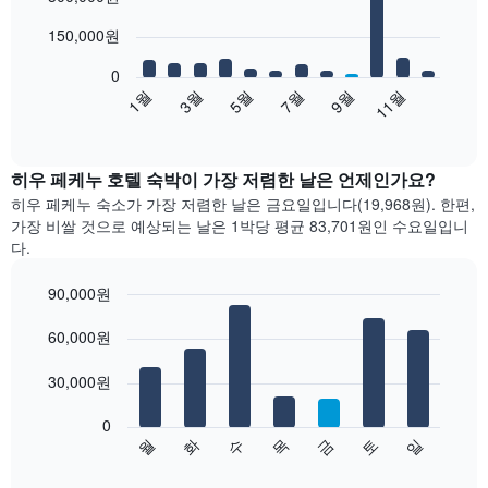
with
12
150,000원
bars.
0
다
1월
3월
5월
7월
9월
11월
음
End
of
차
interactive
트
chart
는
히우 페케누 호텔 숙박이 가장 저렴한 날은 언제인가요?
월
히우 페케누 숙소가 가장 저렴한 날은 금요일입니다(19,968원). 한편,
별
가장 비쌀 것으로 예상되는 날은 1박당 평균 83,701원​인 수요일입니
객
다.
실
평
90,000원
균
Bar
요
Chart
graphic.
60,000원
chart
금
with
을
7
30,000원
표
bars.
시
합
0
다
월
화
수
목
금
토
일
니
음
End
다.
of
차
interactive
차