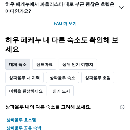
객
표
히우 페케누에서 파울리스타 대로 부근 괜찮은 호텔은
실
시
어디인가요?
의
하
평
는
FAQ 더 보기
균
1
요
개
금
의
히우 페케누 내 다른 숙소도 확인해 보
을
X
표
축
세요
시
이
하
있
는
대체 숙소
랜드마크
상위 인기 여행지
습
1
니
개
다.
상파울루 내 지역
상파울루 숙소
상파울루 호텔
의
차
Y
트
축
여행을 완성하세요
인기 도시
에
이
는
있
객
습
상파울루 내의 다른 숙소를 고려해 보세요.
실
니
의
다.
평
상파울루 호스텔
균
상파울루 공유 숙박