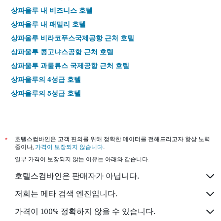
요
상파울루 내 비즈니스 호텔
금
을
상파울루 내 패밀리 호텔
표
상파울루 비라코푸스국제공항 근처 호텔
시
하
상파울루 콩고냐스공항 근처 호텔
는
상파울루 과룰류스 국제공항 근처 호텔
1
개
상파울루​의 4​성급 호텔
의
상파울루​의 5​성급 호텔
Y
축
이
있
습
*
호텔스컴바인은 고객 편의를 위해 정확한 데이터를 전해드리고자 항상 노력
니
중이나,
가격이 보장되지 않습니다
.
다.
일부 가격이 보장되지 않는 이유는 아래와 같습니다.
호텔스컴바인은 판매자가 아닙니다.
저희는 메타 검색 엔진입니다.
가격이 100% 정확하지 않을 수 있습니다.