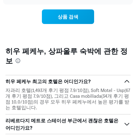
트
chart
트
는
에
요
상품 검색
는
일
월
별
을
객
표
실
시
평
하
균
히우 페케누, 상파울루 숙박에 관한 정
는
요
1
보
금
개
을
의
표
X
시
축
히우 페케누 최고의 호텔은 어디인가요?
합
이
니
자과리 호텔(1,493개 후기 평점 7.9/10점), Soft Motel - Usp(67
있
다.
개 후기 평점 7.9/10점), 그리고 Casa mobiliada(34개 후기 평
습
차
점 10.0/10점)의 경우 모두 히우 페케누에서 높은 평가를 받
니
트
는 호텔입니다.
다.
에
차
는
리베르다지 메트로 스테이션 부근에서 괜찮은 호텔은
트
요
에
어디인가요?
일
는
을