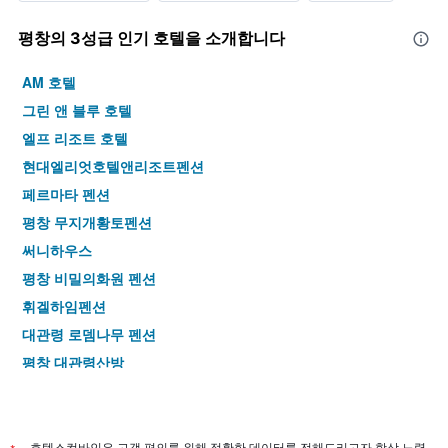
평창​의 3​성급 인기 호텔을 소개합니다
AM 호텔
그린 앤 블루 호텔
엘프 리조트 호텔
현대엘리엇호텔앤리조트펜션
페르마타 펜션
평창 무지개황토펜션
써니하우스
평창 비밀의화원 펜션
휘겔하임펜션
대관령 로뎀나무 펜션
평창 대관령산방
평창 별이빛나는밤에펜션
메이페어 펜션
평창 자연을닮은집펜션
호텔스컴바인은 고객 편의를 위해 정확한 데이터를 전해드리고자 항상 노력