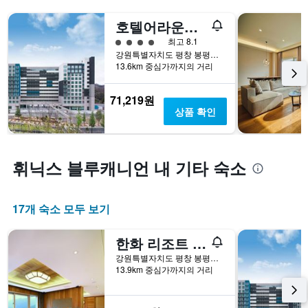
호텔어라운드 평창
4​성급
최고 8.1
강원특별자치도 평창 봉평면 태기로 228-95
13.6km 중심가까지의 거리
71,219원
상품 확인
휘닉스 블루캐니언 내 기타 숙소
17개 숙소 모두 보기
한화 리조트 평창
강원특별자치도 평창 봉평면 태기로 228-33
13.9km 중심가까지의 거리