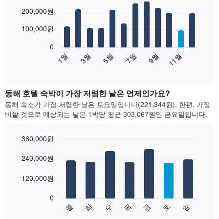
Bar
Chart
200,000원
graphic.
chart
with
12
100,000원
bars.
0
다
1월
3월
5월
7월
9월
11월
음
End
of
차
interactive
트
chart
는
동해 호텔 숙박이 가장 저렴한 날은 언제인가요?
월
동해 숙소가 가장 저렴한 날은 토요일입니다(221,344원). 한편, 가장
별
비쌀 것으로 예상되는 날은 1박당 평균 303,067원​인 금요일입니다.
객
실
평
360,000원
균
Bar
Chart
요
graphic.
240,000원
chart
with
금
7
을
120,000원
bars.
표
시
0
다
합
수
화
월
일
토
금
목
음
End
니
of
차