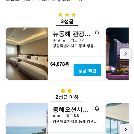
개
칠
객
의
전
실
X
인
3성급
의
축
지
3성급
평
이
를
균
있
표
뉴동해 관광호텔
가
습
시
격
3성급
최고 9.2
니
하
을
강원특별자치도 동해 평릉길 1
다.
는
표
차
1
시
트
개
하
64,878원
에
의
는
는
X
상품 확인
1
지
축
개
난
이
의
3
있
2​성급
Y
일
습
축
2성급 이하
간
니
이
찾
다.
동해오션시티 레지던스호텔
있
아
차
습
본
트
2​성급
최고 8.8
니
이
에
강원특별자치도 동해 강원도 동해시 한섬로 136-4
다.
번
는
주
객