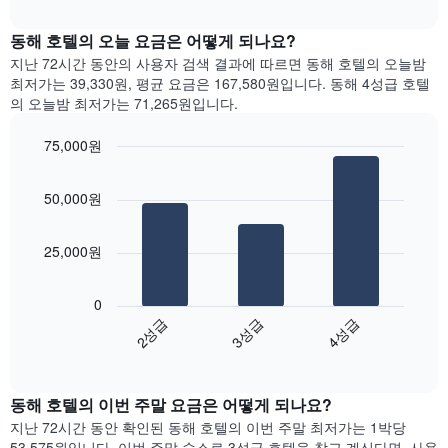
다.
interactive
트
chart
차
는
동해 호텔의 오늘 요금은 어떻게 되나요?
트
요
에
지난 72시간 동안의 사용자 검색 결과에 따르면 동해 호텔의 오늘밤
일
는
최저가는 39,330원, 평균 요금은 167,580원입니다. 동해 4성급 호텔
별
월
의 오늘밤 최저가는 71,265원입니다.
객
을
실
표
75,000원
평
시
Bar
균
Chart
하
graphic.
chart
요
는
50,000원
with
금
1
3
을
bars.
개
표
25,000원
의
시
X
다
합
축
음
니
0
이
차
다.
3성급
2성급
4성급
있
트
차
End
습
는
of
트
니
지
interactive
에
다.
난
chart
는
동해 호텔의 이번 주말 요금은 어떻게 되나요?
차
3
요
트
일
지난 72시간 동안 확인된 동해 호텔의 이번 주말 최저가는 1박당
일
에
간
53,575원입니다. 이번 주말 숙소로 3성급 호텔을 찾고 계신다면, 사용