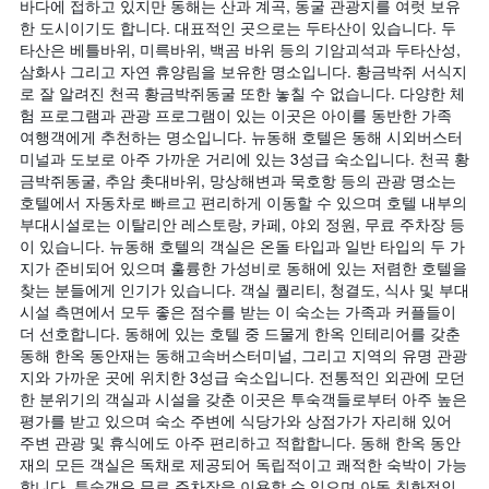
바다에 접하고 있지만 동해는 산과 계곡, 동굴 관광지를 여럿 보유
한 도시이기도 합니다. 대표적인 곳으로는 두타산이 있습니다. 두
타산은 베틀바위, 미륵바위, 백곰 바위 등의 기암괴석과 두타산성,
삼화사 그리고 자연 휴양림을 보유한 명소입니다. 황금박쥐 서식지
로 잘 알려진 천곡 황금박쥐동굴 또한 놓칠 수 없습니다. 다양한 체
험 프로그램과 관광 프로그램이 있는 이곳은 아이를 동반한 가족
여행객에게 추천하는 명소입니다. 뉴동해 호텔은 동해 시외버스터
미널과 도보로 아주 가까운 거리에 있는 3성급 숙소입니다. 천곡 황
금박쥐동굴, 추암 촛대바위, 망상해변과 묵호항 등의 관광 명소는
호텔에서 자동차로 빠르고 편리하게 이동할 수 있으며 호텔 내부의
부대시설로는 이탈리안 레스토랑, 카페, 야외 정원, 무료 주차장 등
이 있습니다. 뉴동해 호텔의 객실은 온돌 타입과 일반 타입의 두 가
지가 준비되어 있으며 훌륭한 가성비로 동해에 있는 저렴한 호텔을
찾는 분들에게 인기가 있습니다. 객실 퀄리티, 청결도, 식사 및 부대
시설 측면에서 모두 좋은 점수를 받는 이 숙소는 가족과 커플들이
더 선호합니다. 동해에 있는 호텔 중 드물게 한옥 인테리어를 갖춘
동해 한옥 동안재는 동해고속버스터미널, 그리고 지역의 유명 관광
지와 가까운 곳에 위치한 3성급 숙소입니다. 전통적인 외관에 모던
한 분위기의 객실과 시설을 갖춘 이곳은 투숙객들로부터 아주 높은
평가를 받고 있으며 숙소 주변에 식당가와 상점가가 자리해 있어
주변 관광 및 휴식에도 아주 편리하고 적합합니다. 동해 한옥 동안
재의 모든 객실은 독채로 제공되어 독립적이고 쾌적한 숙박이 가능
합니다. 투숙객은 무료 주차장을 이용할 수 있으며 아동 친화적인