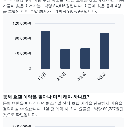
을
는
찾
자들이 찾은 최저가는 1박당 54,916원입니다. 최근에 찾은 동해 4성
표
객
아
급 호텔의 이번 주말 최저가는 1박당 96,769원입니다.
시
실
본
하
의
오
120,000원
는
평
늘
1
Bar
Chart
균
밤
graphic.
chart
개
요
객
80,000원
with
의
금
실
4
X
을
의
bars.
축
표
평
40,000원
이
시
균
다
있
하
가
음
습
0
는
격
차
니
1성급
2성급
3성급
4성급
1
을
트
다.
개
성
End
는
차
of
의
급
지
interactive
트
Y
별
난
chart
에
축
로
동해​ 호텔 예약은 얼마나 미리 해야 하나요?
3
는
이
집
일
동해 여행을 떠나신다면 최소 1일 전에 호텔 예약을 완료해서 비용을
객
있
계
간
절약하실 수 있습니다. 1일 전 예약 시 최저 요금은 1박당 80,737원인
실
습
하
찾
것으로 확인됩니다.
의
니
여
아
평
다.
표
본
균
240,000원