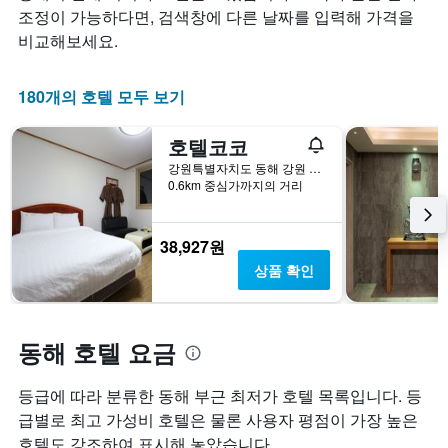
개
합
요
조정이 가능하다면, 검색창에 다른 날짜를 입력해 가격을
의
니
금
비교해보세요.
X
다.
이
축
차
어
이
트
떻
180개의 호텔 모두 보기
있
에
게
습
는
변
호텔코코
니
성
하
다.
급
는
강원특별자치도 동해 강원 동해시 동굴로 131-1
차
별
지
0.6km 중심가까지의 거리
트
로
보
에
호
여
는
텔
줍
38,927원
지
카
니
상품 확인
난
테
다.
3
고
차
일
리
트
간
를
에
동해 호텔 요금
찾
표
는
아
시
투
본
등급에 따라 분류한 동해 부근 최저가 호텔 목록입니다. 등
하
숙
오
는
일
급별로 최고 가성비 호텔은 물론 사용자 평점이 가장 높은
늘
1
며
호텔도 강조하여 표시해 놓았습니다.
밤