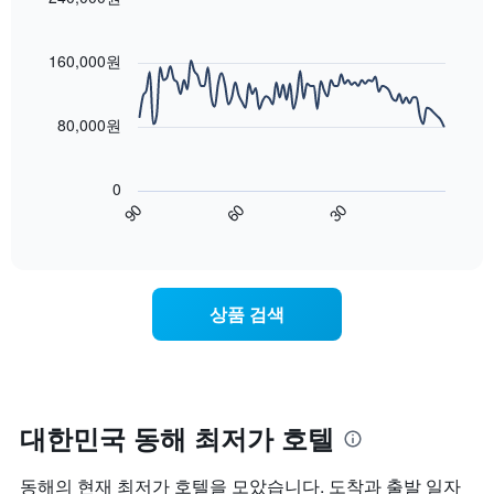
시
이
요
Line
합
Chart
번
금
graphic.
chart
니
주
with
을
160,000원
다.
말
90
표
차
객
data
시
트
points.
실
하
80,000원
에
의
는
는
평
다
1
성
균
음
개
0
급
가
차
의
90
60
30
별
격
트
End
Y
로
of
을
는
축
interactive
호
다
숙
chart
이
텔
음
박
있
카
기
일
습
상품 검색
테
준
에
니
고
으
가
다.
리
로
까
를
집
워
표
계
질
시
하
수
대한민국 동해 최저가 호텔
하
여
록
는
표
객
동해의 현재 최저가 호텔을 모았습니다. 도착과 출발 일자
1
시
실