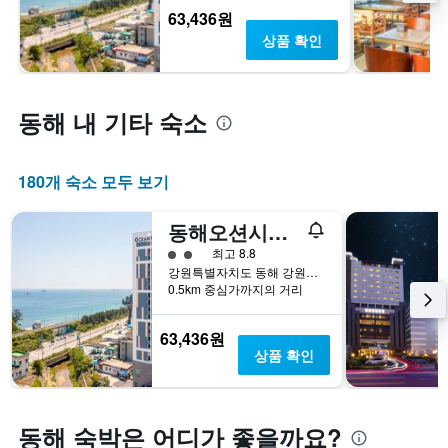
말
실
63,436원
객
평
상품 확인
실
균
의
요
평
금
균
을
동해 내 기타 숙소
요
표
금
시
을
하
180개 숙소 모두 보기
표
는
시
1
하
개
동해오션시티 레지던스호텔
는
의
2​성급
최고 8.8
1
Y
강원특별자치도 동해 강원도 동해시 한섬로 136-4
개
축
0.5km 중심가까지의 거리
의
이
Y
있
축
습
63,436원
이
니
상품 확인
있
다.
습
니
다.
동해 숙박은 어디가 좋을까요?