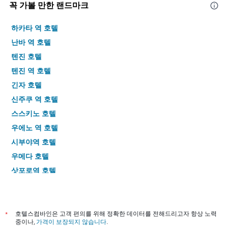
꼭 가볼 만한 랜드마크
하카타 역 호텔
난바 역 호텔
텐진 호텔
텐진 역 호텔
긴자 호텔
신주쿠 역 호텔
스스키노 호텔
우에노 역 호텔
시부야역 호텔
우메다 호텔
삿포로역 호텔
도톤보리 구리코 간판 호텔
나고야 역 호텔
우메다 역 호텔
*
호텔스컴바인은 고객 편의를 위해 정확한 데이터를 전해드리고자 항상 노력
중이나,
가격이 보장되지 않습니다
.
교토 역 호텔