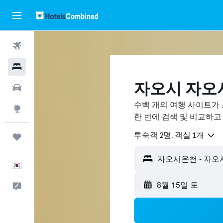
항공권
호텔
자오시 자오
렌터카
수백 개의 여행 사이트가
둘러보기
한 번에 검색 및 비교하고
​투숙객 2​명, ​객실 1개
마이트립
한국어
8월 15일 토
피드백