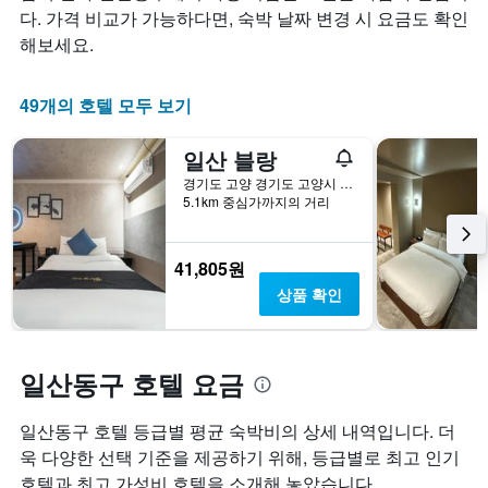
개
합
요
다. 가격 비교가 가능하다면, 숙박 날짜 변경 시 요금도 확인
의
니
금
해보세요.
X
다.
이
축
차
어
이
트
떻
49개의 호텔 모두 보기
있
에
게
습
는
변
일산 블랑
니
성
하
다.
급
는
경기도 고양 경기도 고양시 일산동구 중앙로 1194
차
별
지
5.1km 중심가까지의 거리
트
로
보
에
호
여
는
텔
줍
41,805원
지
카
니
상품 확인
난
테
다.
3
고
차
일
리
트
간
를
에
일산동구 호텔 요금
찾
표
는
아
시
투
본
일산동구 호텔 등급별 평균 숙박비의 상세 내역입니다. 더
하
숙
오
는
일
욱 다양한 선택 기준을 제공하기 위해, 등급별로 최고 인기
늘
1
며
호텔과 최고 가성비 호텔을 소개해 놓았습니다.
밤