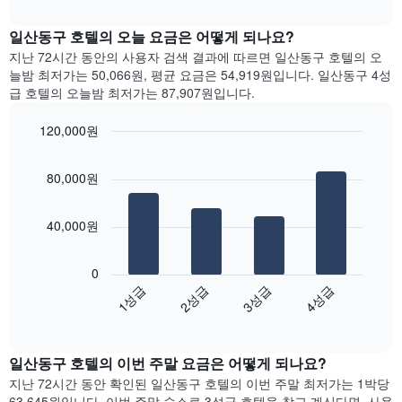
다.
interactive
트
chart
차
는
일산동구 호텔의 오늘 요금은 어떻게 되나요?
트
요
에
지난 72시간 동안의 사용자 검색 결과에 따르면 일산동구 호텔의 오
일
는
늘밤 최저가는 50,066원, 평균 요금은 54,919원입니다. 일산동구 4성
별
월
급 호텔의 오늘밤 최저가는 87,907원입니다.
객
을
실
표
120,000원
평
시
Bar
균
Chart
하
graphic.
chart
요
는
80,000원
with
금
1
4
을
bars.
개
표
40,000원
의
시
X
다
합
축
음
니
0
이
차
다.
1성급
2성급
3성급
4성급
있
트
차
End
습
는
of
트
니
지
interactive
에
다.
난
chart
는
일산동구 호텔의 이번 주말 요금은 어떻게 되나요?
차
3
요
트
일
지난 72시간 동안 확인된 일산동구 호텔의 이번 주말 최저가는 1박당
일
에
간
63,645원입니다. 이번 주말 숙소로 3성급 호텔을 찾고 계신다면, 사용