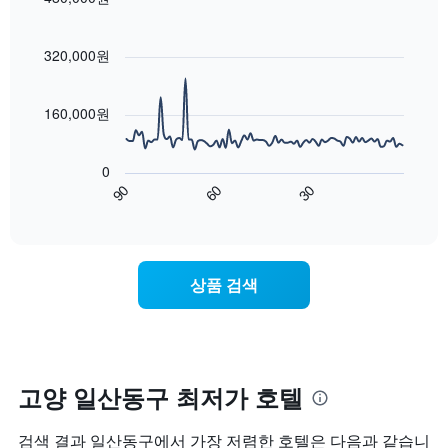
시
이
요
Line
합
Chart
번
금
graphic.
chart
니
주
with
을
320,000원
다.
말
90
표
차
객
data
시
트
points.
실
하
160,000원
에
의
는
는
평
다
1
성
균
음
개
0
급
가
차
의
90
60
30
별
격
트
End
Y
로
of
을
는
축
interactive
호
다
숙
chart
이
텔
음
박
있
카
기
일
습
상품 검색
테
준
에
니
고
으
가
다.
리
로
까
를
집
워
표
계
질
시
하
수
고양 일산동구 최저가 호텔
하
여
록
는
표
객
검색 결과 일산동구에서 가장 저렴한 호텔은 다음과 같습니
1
시
실