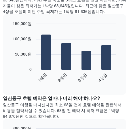
을
는
찾
자들이 찾은 최저가는 1박당 63,645원입니다. 최근에 찾은 일산동구
표
객
아
4성급 호텔의 이번 주말 최저가는 1박당 81,636원입니다.
시
실
본
하
의
오
150,000원
는
평
늘
1
Bar
Chart
균
밤
graphic.
chart
개
요
객
100,000원
with
의
금
실
4
X
을
의
bars.
축
표
평
50,000원
이
시
균
다
있
하
가
음
습
0
는
격
차
니
1성급
2성급
3성급
4성급
1
을
트
다.
개
성
End
는
차
of
의
급
지
interactive
트
Y
별
난
chart
에
축
로
일산동구​ 호텔 예약은 얼마나 미리 해야 하나요?
3
는
이
집
일
일산동구 여행을 떠나신다면 최소 68일 전에 호텔 예약을 완료해서
객
있
계
간
비용을 절약하실 수 있습니다. 68일 전 예약 시 최저 요금은 1박당
실
습
하
찾
64,870원인 것으로 확인됩니다.
의
니
여
아
평
다.
표
본
균
480,000원