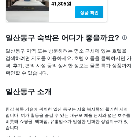
41,805원
말
실
객
평
상품 확인
실
균
의
요
평
금
균
을
일산동구 숙박은 어디가 좋을까요?
요
표
금
시
을
하
일산동구 지역 또는 방문하려는 명소 근처에 있는 호텔을
표
는
검색하려면 지도를 이용하세요. 호텔 이름을 클릭하시면 가
시
1
격, 후기, 편의 시설 등의 상세한 정보는 물론 특가 상품까지
하
개
확인할 수 있습니다.
는
의
1
Y
개
축
일산동구 소개
의
이
Y
있
축
습
이
니
한강 북쪽 기슭에 위치한 일산 동구는 서울 북서쪽의 활기찬 지역
있
다.
입니다. 여가 활동을 즐길 수 있는 대규모 예술 단지와 넓은 호수를
습
비롯해 쇼핑몰, 백화점, 유흥업소가 밀집한 번화한 상업지구가 있
니
습니다
다.