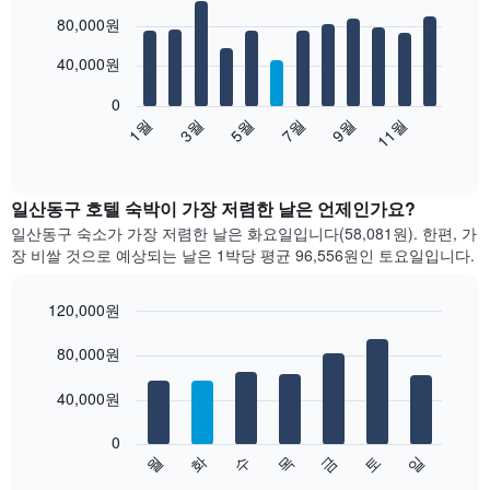
Bar
Chart
80,000원
graphic.
chart
with
12
40,000원
bars.
0
다
1월
3월
5월
7월
9월
11월
음
End
of
차
interactive
트
chart
는
일산동구 호텔 숙박이 가장 저렴한 날은 언제인가요?
월
일산동구 숙소가 가장 저렴한 날은 화요일입니다(58,081원). 한편, 가
별
장 비쌀 것으로 예상되는 날은 1박당 평균 96,556원​인 토요일입니다.
객
실
평
120,000원
균
Bar
Chart
요
graphic.
80,000원
chart
with
금
7
을
40,000원
bars.
표
시
0
다
합
수
화
월
일
토
금
목
음
End
니
of
차