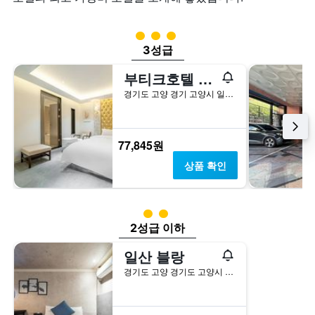
개
칠
객
의
전
실
X
인
3​성급
의
축
지
3성급
평
이
를
균
있
표
부티크호텔 K 일산
가
습
시
격
경기도 고양 경기 고양시 일산동구 무궁화로 31-9 (장항동 735-2)
니
하
을
다.
는
표
차
1
시
트
개
77,845원
하
에
의
는
는
X
상품 확인
1
지
축
개
난
이
의
3
있
2​성급
Y
일
습
축
2성급 이하
간
니
이
찾
다.
일산 블랑
있
아
차
습
본
트
경기도 고양 경기도 고양시 일산동구 중앙로 1194
니
이
에
다.
번
는
주
객