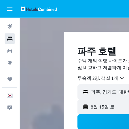
항공권
호텔
파주 호텔
렌터카
수백 개의 여행 사이트가 
둘러보기
및 비교하고 저렴하게 이
​투숙객 2​명, ​객실 1개
마이트립
한국어
8월 15일 토
피드백