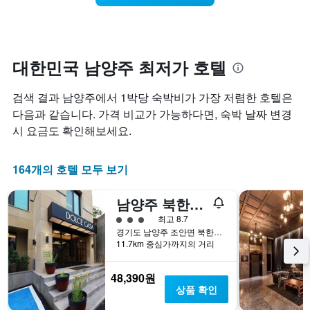
을
가
는
표
까
객
시
워
실
하
질
의
는
수
평
대한민국 남양주 최저가 호텔
1
록
균
개
객
요
검색 결과 남양주에서 1박당 숙박비가 가장 저렴한 호텔은
의
실
금
X
요
다음과 같습니다. 가격 비교가 가능하다면, 숙박 날짜 변경
을
축
금
표
시 요금도 확인해보세요.
이
이
시
있
어
하
습
떻
는
164개의 호텔 모두 보기
니
게
1
다.
변
개
남양주 북한강 돌체카사 호텔
차
하
의
트
는
3​성급
최고 8.7
Y
에
지
경기도 남양주 조안면 북한강로989번길 4
축
는
보
11.7km 중심가까지의 거리
이
객
여
있
실
줍
습
48,390원
의
니
니
상품 확인
평
다.
다.
균
차