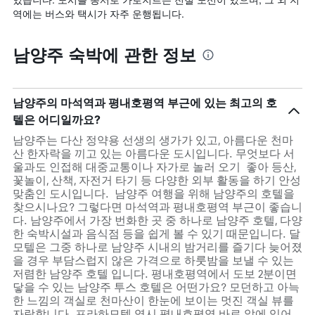
역에는 버스와 택시가 자주 운행됩니다.
남양주 숙박에 관한 정보
남양주의 마석역과 평내호평역 부근에 있는 최고의 호
텔은 어디일까요?
남양주는 다산 정약용 선생의 생가가 있고, 아름다운 천마
산 한자락을 끼고 있는 아름다운 도시입니다. 무엇보다 서
울과도 인접해 대중교통이나 자가로 놀러 오기 좋아 등산,
꽃놀이, 산책, 자전거 타기 등 다양한 외부 활동을 하기 안성
맞춤인 도시입니다. 남양주 여행을 위해 남양주의 호텔을
찾으시나요? 그렇다면 마석역과 평내호평역 부근이 좋습니
다. 남양주에서 가장 번화한 곳 중 하나로 남양주 호텔, 다양
한 숙박시설과 음식점 등을 쉽게 볼 수 있기 때문입니다. 달
모텔은 그중 하나로 남양주 시내의 밤거리를 즐기다 늦어졌
을 경우 부담스럽지 않은 가격으로 하룻밤을 보낼 수 있는
저렴한 남양주 호텔 입니다. 평내호평역에서 도보 2분이면
닿을 수 있는 남양주 투스 호텔은 어떤가요? 모던하고 아늑
한 느낌의 객실로 천마산이 한눈에 보이는 멋진 객실 뷰를
자랑합니다. 프라하모텔 역시 평내호평역 바로 앞에 있어