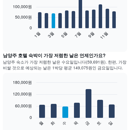
Bar
Chart
100,000원
graphic.
chart
with
12
50,000원
bars.
0
다
1월
3월
5월
7월
9월
11월
음
End
of
차
interactive
트
chart
는
남양주 호텔 숙박이 가장 저렴한 날은 언제인가요?
월
남양주 숙소가 가장 저렴한 날은 수요일입니다(59,691원). 한편, 가장
별
비쌀 것으로 예상되는 날은 1박당 평균 149,075원​인 금요일입니다.
객
실
평
180,000원
균
Bar
Chart
요
graphic.
120,000원
chart
with
금
7
을
60,000원
bars.
표
시
0
다
합
수
화
월
일
토
금
목
음
End
니
of
차