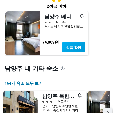
2성급
습
2성급 이하
니
다.
남양주 베니키아 JD 호텔
차
트
2성급
최고 8.9
에
경기도 남양주 진접읍 해밀예당1로 50-44
는
객
실
74,009원
평
상품 확인
균
요
금
을
남양주 내 기타 숙소
표
시
하
164개 숙소 모두 보기
는
1
개
남양주 북한강 돌체카사 호텔
의
3​성급
최고 8.7
Y
경기도 남양주 조안면 북한강로989번길 4
축
11.7km 중심가까지의 거리
이