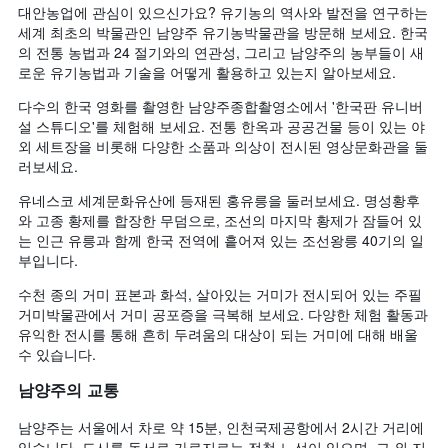
대안농업에 관심이 있으신가요? 유기농의 역사와 발전을 연구하는
세계 최초의 박물관인 남양주 유기농박물관을 방문해 보세요. 한국
의 전통 농법과 24 절기와의 연관성, 그리고 남양주의 농부들이 새
로운 유기농법과 기술을 어떻게 활용하고 있는지 알아보세요.
다수의 한국 영화를 촬영한 남양주종합촬영소에서 '한국판 유니버
설 스튜디오'를 체험해 보세요. 전통 한옥과 공공건물 등이 있는 야
외 세트장을 비롯해 다양한 소품과 의상이 전시된 영상문화관을 둘
러보세요.
유네스코 세계문화유산에 등재된 홍유릉을 둘러보세요. 명성황후
와 고종 황제를 합장한 무덤으로, 조선의 마지막 황제가 잠들어 있
는 인근 유릉과 함께 한국 전역에 흩어져 있는 조선왕릉 40기의 일
부입니다.
수천 종의 거미 표본과 화석, 살아있는 거미가 전시되어 있는 주필
거미박물관에서 거미 공포증을 극복해 보세요. 다양한 체험 활동과
유익한 전시를 통해 흔히 두려움의 대상이 되는 거미에 대해 배울
수 있습니다.
남양주의 교통
남양주는 서울에서 차로 약 15분, 인천국제공항에서 2시간 거리에
있습니다. 도시를 동서로 가로지르는 전철 노선이 있으며, 그 외 지