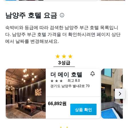
요
트
금
에
남양주 호텔 요금
을
는
표
투
시
숙박비와 등급에 따라 검색한 남양주 부근 호텔 목록입니
숙
하
일
다. 남양주 부근 호텔 가격을 더 확인하시려면 페이지 상단
는
며
에서 날짜를 변경해보세요.
1
칠
개
전
의
인
3성급
Y
지
3성급
축
를
이
표
더 메이 호텔
있
시
3성급
습
최고 8.0
하
니
경기도 남양주 별내2로 70
는
다.
1
개
66,892원
의
X
상품 확인
축
이
있