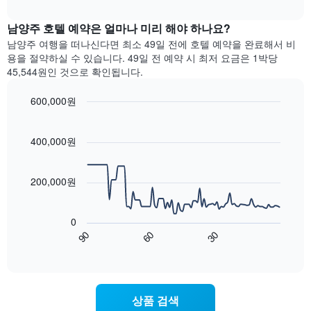
다.
interactive
트
chart
차
는
남양주​ 호텔 예약은 얼마나 미리 해야 하나요?
트
요
에
남양주 여행을 떠나신다면 최소 49일 전에 호텔 예약을 완료해서 비
일
는
용을 절약하실 수 있습니다. 49일 전 예약 시 최저 요금은 1박당
별
월
45,544원인 것으로 확인됩니다.
객
을
실
표
600,000원
평
시
Line
균
Chart
하
graphic.
chart
요
는
with
400,000원
금
1
90
을
data
개
표
points.
의
200,000원
시
X
합
다
축
니
음
이
0
다.
차
있
90
60
30
차
트
End
습
of
트
는
니
interactive
에
숙
다.
chart
는
박
차
요
일
트
상품 검색
일
에
에