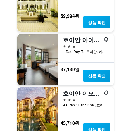
59,994원
상품 확인
호이안 아이비 호텔
3성급
1 Dao Duy Tu, 호이안, 베트남
37,139원
상품 확인
호이안 이모션 부티크 빌라
3성급
90 Tran Quang Khai, 호이안, 베트남
45,710원
상품 확인