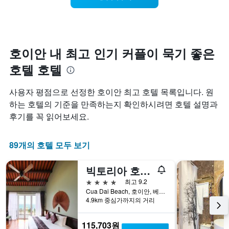
리
으
축
개
가
를
로
이
의
까
표
집
있
Y
워
시
계
습
축
질
하
하
니
이
수
는
호이안 내 최고 인기 커플이 묵기 좋은
여
다.
있
록
1
표
호텔 호텔
습
객
개
시
니
실
의
합
다.
요
X
니
사용자 평점으로 선정한 호이안 최고 호텔 목록입니다. 원
금
축
다.
하는 호텔의 기준을 만족하는지 확인하시려면 호텔 설명과
이
이
차
후기를 꼭 읽어보세요.
어
있
트
떻
습
에
게
니
는
89개의 호텔 모두 보기
변
다.
성
하
차
급
는
트
별
빅토리아 호이안 비치 리조트 & 스파
지
에
로
4성급
최고 9.2
보
는
호
Cua Dai Beach, 호이안, 베트남
여
지
텔
4.9km 중심가까지의 거리
줍
난
카
니
3
테
다.
일
115,703원
고