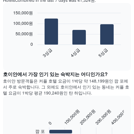
HotelsCombined in the last 7 days was 41,324원.
150,000원
Bar
Chart
100,000원
graphic.
chart
with
50,000원
3
bars.
0
3성급
4성급
5성급
다
음
End
of
차
interactive
트
chart
는
호이안에서 가장 인기 있는 숙박지는 어디인가요?
지
호이안 방문객들은 커플 호텔 요금이 1박당 약 148,199원인 깜 포에
난
서 주로 숙박​합니다. ​그 ​외에도 호이안에서 인기 있는 동네는 커플 호
3
텔 요금이 1박당 평균 190,240원인 탄 하입니다.
일
간
의
100,000원
200,000원
300,000원
400,000원
Bar
더
Chart
graphic.
chart
블
with
0
룸
5
평
깜 포
bars.