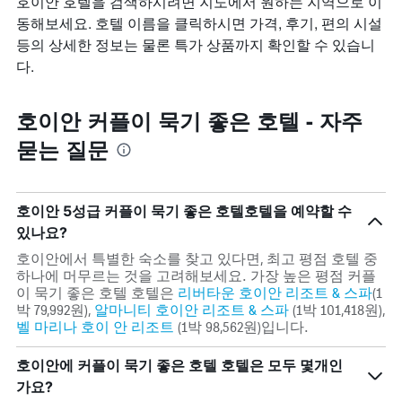
호이안 호텔을 검색하시려면 지도에서 원하는 지역으로 이
일
습
이
간
동해보세요. 호텔 이름을 클릭하시면 가격, 후기, 편의 시설
니
있
찾
등의 상세한 정보는 물론 특가 상품까지 확인할 수 있습니
다.
습
아
차
다.
니
본
트
다.
이
에
번
호이안 커플이 묵기 좋은 호텔 - 자주
는
주
객
말
묻는 질문
실
객
평
실
균
의
요
평
호이안​ 5성급 커플이 묵기 좋은 호텔호텔을 예약할 수
금
균
있나요?
을
요
표
금
호이안​에서 특별한 숙소를 찾고 있다면, 최고 평점 호텔 중
시
을
하나에 머무르는 것을 고려해보세요. 가장 높은 평점 커플
하
표
이 묵기 좋은 호텔 호텔은
리버타운 호이안 리조트 & 스파
(1
는
시
박 79,992원),
알마니티 호이안 리조트 & 스파
(1박 101,418원),
1
하
벨 마리나 호이 안 리조트
(1박 98,562원)입니다.
개
는
의
1
호이안에 커플이 묵기 좋은 호텔 호텔은 모두 몇개인
Y
개
가요?
축
의