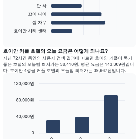
균
탄 하
요
다
금
끄어 다이
음
을
차
깜 차우
성
트
호이안 시티 센터
급
End
는
of
별
가
interactive
로
장
chart
집
호이안 커플 호텔의 오늘 요금은 어떻게 되나요?
인
계
기
지난 72시간 동안의 사용자 검색 결과에 따르면 호이안 커플이 묵기
하
있
좋은 호텔의 오늘밤 최저가는 38,410원, 평균 요금은 143,309원입니
여
는
다. 호이안 4성급 커플 호텔의 오늘밤 최저가는 39,667원입니다.
표
지
시
역
120,000원
합
의
니
Bar
Chart
객
graphic.
chart
다.
실
80,000원
with
차
평
3
트
균
bars.
에
요
40,000원
는
금
다
성
을
음
급
0
표
차
별