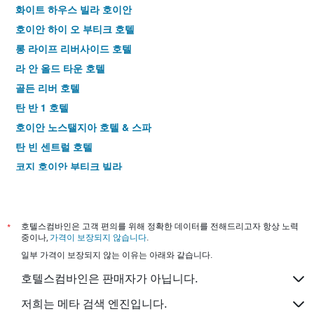
화이트 하우스 빌라 호이안
호이안 하이 오 부티크 호텔
롱 라이프 리버사이드 호텔
라 안 올드 타운 호텔
골든 리버 호텔
탄 반 1 호텔
호이안 노스탤지아 호텔 & 스파
탄 빈 센트럴 호텔
코지 호이안 부티크 빌라
호이안 이모션 부티크 빌라
호이안 아이비 호텔
호이안 캐널 하우스 리버사이드 바이 하빌랜드
*
호텔스컴바인은 고객 편의를 위해 정확한 데이터를 전해드리고자 항상 노력
중이나,
가격이 보장되지 않습니다
.
투이 두옹 3 호텔
일부 가격이 보장되지 않는 이유는 아래와 같습니다.
KA 빌라 앤 스파, 비치사이드 호이안
호텔스컴바인은 판매자가 아닙니다.
호이안 그린 애플 호텔
리버사이드 화이트 하우스 부티크 호텔
저희는 메타 검색 엔진입니다.