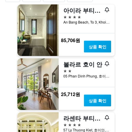
아이라 부티크 호이안 호텔 & 스파
4성급
An Bang Beach, To 3, Khoi An Tan, 호이안, 베트남
85,706원
상품 확인
볼라르 호이 안
2성급
05 Phan Dinh Phung, 호이안, 베트남
25,712원
상품 확인
라센타 부티크 호텔 호이안
4성급
57 Ly Thuong Kiet, 호이안, 베트남