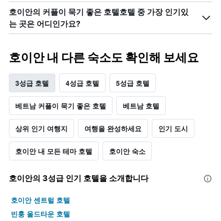
이
Y
있
호이안의 커플이 묵기 좋은 호텔​호텔 중 가장 인기있
축
습
는 곳은 어디인가요?
이
니
있
다.
습
니
호이안 내 다른 숙소도 확인해 보세요
다.
3성급 호텔
4성급 호텔
5성급 호텔
베트남 커플이 묵기 좋은 호텔
베트남 호텔
상위 인기 여행지
여행을 완성하세요
인기 도시
호이안 내 모든 테마 호텔
호이안 숙소
호이안​의 3​성급 인기 호텔을 소개합니다
호이안 센트럴 호텔
빈훙 올드타운 호텔