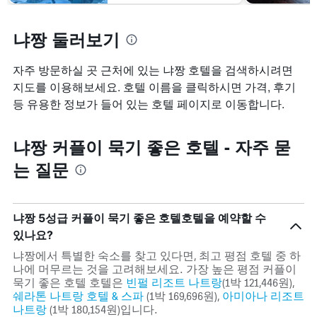
호
축
여
지
텔
이
줍
난
카
냐짱 둘러보기
있
니
3
테
습
다.
일
고
니
차
간
자주 방문하실 곳 근처에 있는 냐짱 호텔을 검색하시려면
리
다.
트
찾
를
지도를 이용해보세요. 호텔 이름을 클릭하시면 가격, 후기
에
아
표
등 유용한 정보가 들어 있는 호텔 페이지로 이동합니다.
는
본
시
투
오
하
숙
늘
는
냐짱 커플이 묵기 좋은 호텔 - 자주 묻
일
밤
1
며
객
개
는 질문
칠
실
의
전
의
X
인
평
축
지
균
이
냐짱​ 5성급 커플이 묵기 좋은 호텔호텔을 예약할 수
를
가
있
있나요?
표
격
습
시
을
냐짱​에서 특별한 숙소를 찾고 있다면, 최고 평점 호텔 중 하
니
하
표
나에 머무르는 것을 고려해보세요. 가장 높은 평점 커플이
다.
는
시
묵기 좋은 호텔 호텔은
빈펄 리조트 나트랑
(1박 121,446원),
차
1
하
쉐라톤 나트랑 호텔 & 스파
(1박 169,696원),
아미아나 리조트
트
개
는
나트랑
(1박 180,154원)입니다.
에