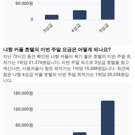
균
60,000원
요
다
금
음
을
0
차
성
3성급
4성급
5성급
트
급
End
는
of
별
지
interactive
로
난
chart
집
냐짱 커플 호텔의 이번 주말 요금은 어떻게 되나요?
3
계
일
지난 72시간 동안 확인된 냐짱 커플이 묵기 좋은 호텔의 이번 주말 최
하
간
저가는 1박당 21,374원입니다. 이번 주말 숙소로 3성급 호텔을 찾고
여
찾
계신다면, 사용자들이 찾은 최저가는 1박당 15,388원입니다. 최근에
표
아
찾은 냐짱 4성급 커플 호텔의 이번 주말 최저가는 1박당 35,334원입
시
본
니다.
합
오
니
늘
180,000원
다.
밤
차
Bar
Chart
객
graphic.
트
chart
실
120,000원
with
에
의
3
는
평
bars.
성
균
60,000원
급
가
다
별