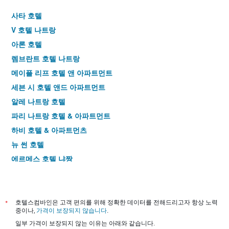
개
는
사타 호텔
의
1
Y
개
V 호텔 나트랑
축
의
아론 호텔
이
Y
있
축
렘브란트 호텔 나트랑
습
이
메이플 리프 호텔 앤 아파트먼트
니
있
다.
세븐 시 호텔 앤드 아파트먼트
습
니
알레 나트랑 호텔
다.
파리 나트랑 호텔 & 아파트먼트
하비 호텔 & 아파트먼츠
뉴 썬 호텔
에르메스 호텔 냐짱
에델 호텔
골든 레인 2 호텔
엑스터시 호텔
*
호텔스컴바인은 고객 편의를 위해 정확한 데이터를 전해드리고자 항상 노력
중이나,
가격이 보장되지 않습니다
.
베뉴 호텔
일부 가격이 보장되지 않는 이유는 아래와 같습니다.