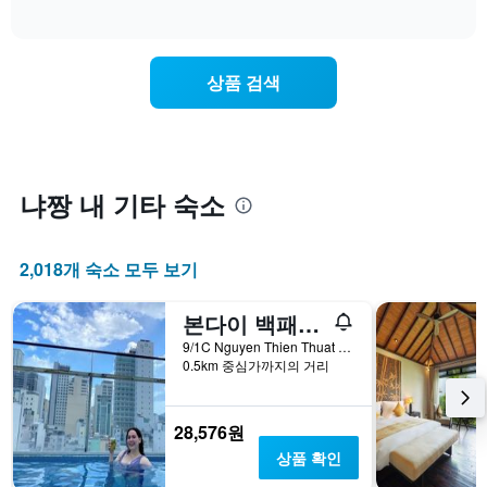
에
of
는
텔
다
interactive
는
숙
카
chart
음
지
박
테
기
난
일
고
준
상품 검색
3
에
리
으
일
가
를
로
간
까
표
집
의
워
시
계
더
질
하
하
블
수
는
냐짱 내 기타 숙소
여
룸
록
1
표
평
객
개
시
균
실
의
합
2,018개 숙소 모두 보기
요
요
X
니
금
금
축
다.
을
이
본다이 백패커스 나트랑
이
차
표
어
있
트
9/1C Nguyen Thien Thuat Street, 냐짱, 베트남
시
떻
습
에
0.5km 중심가까지의 거리
하
게
니
는
는
변
다.
성
1
하
차
급
28,576원
개
는
트
별
의
상품 확인
지
에
로
Y
보
는