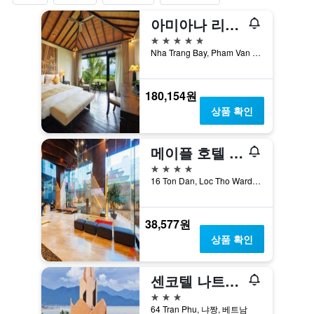
아미아나 리조트 나트랑
5성급
Nha Trang Bay, Pham Van Dong Street, 냐짱, 베트남
180,154원
상품 확인
메이플 호텔 & 아파트
4성급
16 Ton Dan, Loc Tho Ward, 냐짱, 베트남
38,577원
상품 확인
센코텔 나트랑 매니지드 바이 네스트 그룹
3성급
64 Tran Phu, 냐짱, 베트남