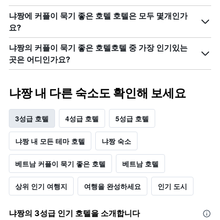
의
1
는
X
개
지
냐짱에 커플이 묵기 좋은 호텔 호텔은 모두 몇개인가
축
의
난
요?
이
Y
3
있
축
일
냐짱의 커플이 묵기 좋은 호텔​호텔 중 가장 인기있는
습
이
간
니
있
곳은 어디인가요?
찾
다.
습
아
차
니
본
트
다.
이
냐짱 내 다른 숙소도 확인해 보세요
에
번
는
주
객
말
3성급 호텔
4성급 호텔
5성급 호텔
실
객
평
실
냐짱 내 모든 테마 호텔
냐짱 숙소
균
의
요
평
금
베트남 커플이 묵기 좋은 호텔
베트남 호텔
균
을
요
표
금
상위 인기 여행지
여행을 완성하세요
인기 도시
시
을
하
표
는
시
냐짱​의 3​성급 인기 호텔을 소개합니다
1
하