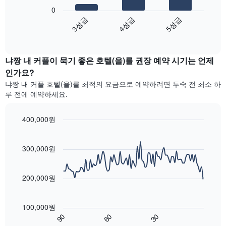
격
음
호
0
을
차
텔
3성급
4성급
5성급
성
트
카
급
End
는
테
of
별
지
interactive
고
로
난
chart
리
집
냐짱 내 커플이 묵기 좋은 호텔​(을)를 권장 예약 시기는 언제
3
를
계
일
인가요?
표
하
간
시
냐짱 내 커플 호텔(을)를 최적의 요금으로 예약하려면 투숙 전 최소 하
여
찾
하
루​ 전에 예약하세요.
표
아
는
시
본
1
합
이
400,000원
개
니
번
Line
의
Chart
다.
주
graphic.
chart
X
차
말
with
300,000원
축
트
90
객
이
에
data
실
있
points.
는
의
200,000원
습
성
평
니
다
급
균
다.
음
별
가
100,000원
차
차
로
격
90
60
30
트
트
호
End
을