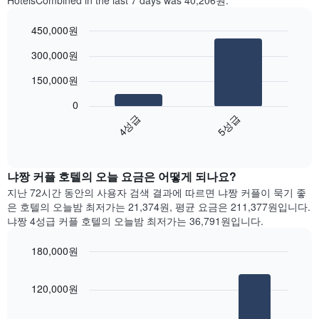
HotelsCombined in the last 7 days was 40,206원.
450,000원
Bar
Chart
300,000원
graphic.
chart
with
150,000원
2
bars.
0
4성급
5성급
다
음
End
of
차
interactive
트
chart
는
냐짱 커플 호텔의 오늘 요금은 어떻게 되나요?
지
지난 72시간 동안의 사용자 검색 결과에 따르면 냐짱 커플이 묵기 좋
난
은 호텔의 오늘밤 최저가는 21,374원, 평균 요금은 211,377원입니다.
3
냐짱 4성급 커플 호텔의 오늘밤 최저가는 36,791원입니다.
일
간
180,000원
의
Bar
더
Chart
graphic.
chart
블
120,000원
with
룸
3
평
bars.