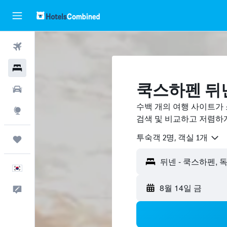
항공권
호텔
쿡스하펜 뒤넨
렌터카
수백 개의 여행 사이트가
둘러보기
검색 및 비교하고 저렴하
​투숙객 2​명, ​객실 1개
마이트립
뒤넨 - 쿡스하펜, 
한국어
8월 14일 금
피드백