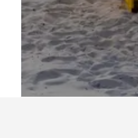
홈
독일
303,490
니더작센
42,756
쿡스하펜 뒤넨 근