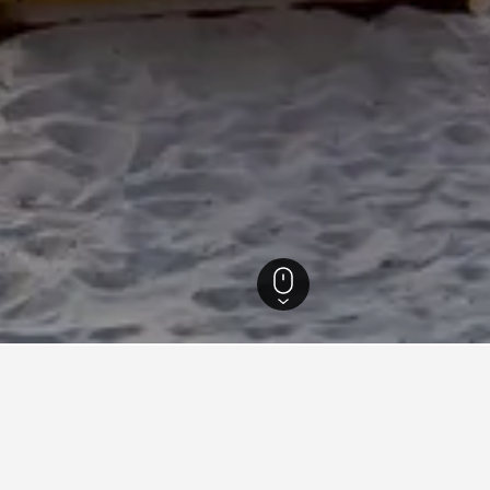
뒤넨
처 최저가 호텔